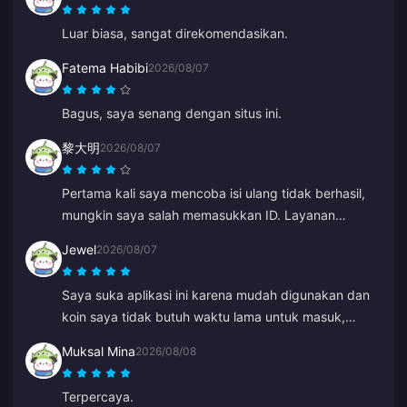
Luar biasa, sangat direkomendasikan.
Fatema Habibi
2026/08/07
Bagus, saya senang dengan situs ini.
黎大明
2026/08/07
Pertama kali saya mencoba isi ulang tidak berhasil,
mungkin saya salah memasukkan ID. Layanan
pelanggan memproses pengembalian dana untuk
Jewel
2026/08/07
saya. Percobaan kedua berhasil tanpa masalah. Saya
akan terus menggunakan situs ini.
Saya suka aplikasi ini karena mudah digunakan dan
koin saya tidak butuh waktu lama untuk masuk,
langsung muncul saat itu juga. Terima kasih untuk
Muksal Mina
2026/08/08
aplikasi ini!
Terpercaya.