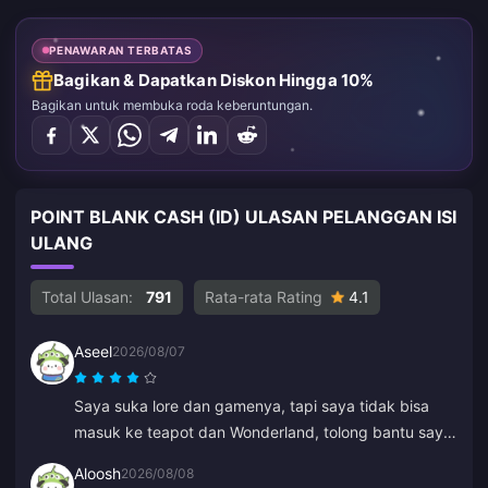
PENAWARAN TERBATAS
Bagikan & Dapatkan Diskon Hingga 10%
Bagikan untuk membuka roda keberuntungan.
POINT BLANK CASH (ID) ULASAN PELANGGAN ISI
ULANG
Total Ulasan:
791
Rata-rata Rating
4.1
Aseel
2026/08/07
Saya suka lore dan gamenya, tapi saya tidak bisa
masuk ke teapot dan Wonderland, tolong bantu saya.
Yang lainnya luar biasa.
Aloosh
2026/08/08