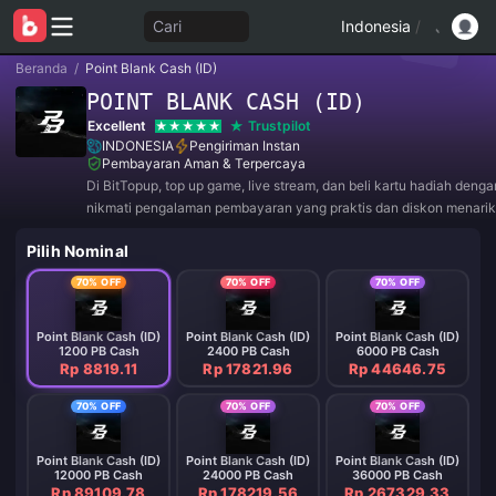
Cari
Indonesia
/
Beranda
/
Point Blank Cash (ID)
POINT BLANK CASH (ID)
Excellent
Trustpilot
INDONESIA
Pengiriman Instan
Pembayaran Aman & Terpercaya
Di BitTopup, top up game, live stream, dan beli kartu hadiah deng
nikmati pengalaman pembayaran yang praktis dan diskon menarik
Pilih Nominal
70% OFF
70% OFF
70% OFF
Point Blank Cash (ID)
Point Blank Cash (ID)
Point Blank Cash (ID)
1200 PB Cash
2400 PB Cash
6000 PB Cash
Rp 8819.11
Rp 17821.96
Rp 44646.75
70% OFF
70% OFF
70% OFF
Point Blank Cash (ID)
Point Blank Cash (ID)
Point Blank Cash (ID)
12000 PB Cash
24000 PB Cash
36000 PB Cash
Rp 89109.78
Rp 178219.56
Rp 267329.33