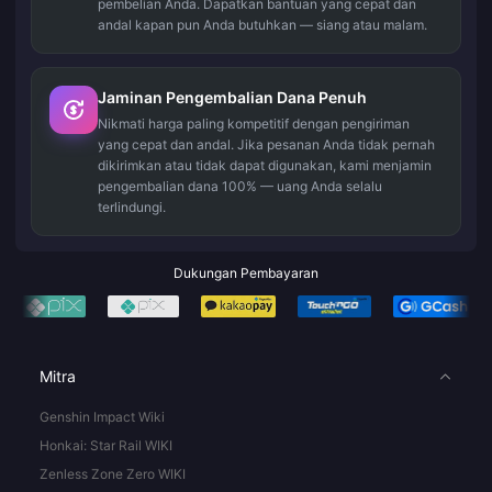
pembelian Anda. Dapatkan bantuan yang cepat dan
andal kapan pun Anda butuhkan — siang atau malam.
Jaminan Pengembalian Dana Penuh
Nikmati harga paling kompetitif dengan pengiriman
yang cepat dan andal. Jika pesanan Anda tidak pernah
dikirimkan atau tidak dapat digunakan, kami menjamin
pengembalian dana 100% — uang Anda selalu
terlindungi.
Dukungan Pembayaran
Mitra
Genshin Impact Wiki
Honkai: Star Rail WIKI
Zenless Zone Zero WIKI