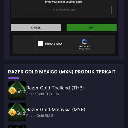
RAZER GOLD MEXICO (MXN) PRODUK TERKAIT
Razer Gold Thailand (THB)
Razer Gold THB 100
Razer Gold Malaysia (MYR)
Razer Gold RM 5