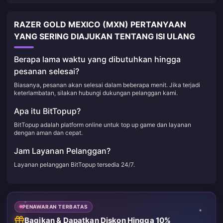
RAZER GOLD MEXICO (MXN) PERTANYAAN
YANG SERING DIAJUKAN TENTANG ISI ULANG
Berapa lama waktu yang dibutuhkan hingga
pesanan selesai?
Biasanya, pesanan akan selesai dalam beberapa menit. Jika terjadi
keterlambatan, silakan hubungi dukungan pelanggan kami.
Apa itu BitTopup?
BitTopup adalah platform online untuk top up game dan layanan
dengan aman dan cepat.
Jam Layanan Pelanggan?
Layanan pelanggan BitTopup tersedia 24/7.
PENAWARAN TERBATAS
Bagikan & Dapatkan Diskon Hingga 10%