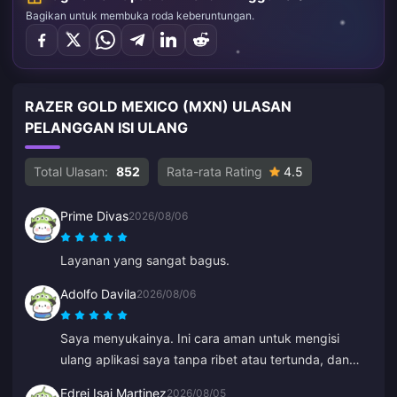
Bagikan untuk membuka roda keberuntungan.
RAZER GOLD MEXICO (MXN) ULASAN
PELANGGAN ISI ULANG
Total Ulasan:
852
Rata-rata Rating
4.5
Prime Divas
2026/08/06
Layanan yang sangat bagus.
Adolfo Davila
2026/08/06
Saya menyukainya. Ini cara aman untuk mengisi
ulang aplikasi saya tanpa ribet atau tertunda, dan
saya merasa yakin tidak akan tertipu.
Edrei Isai Martinez
2026/08/05