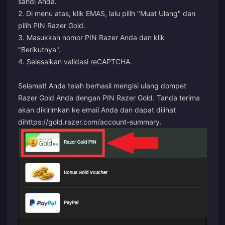
sandi Anda.
2. Di menu atas, klik EMAS, lalu pilih "Muat Ulang" dan
pilih PIN Razer Gold.
3. Masukkan nomor PIN Razer Anda dan klik
"Berikutnya".
4. Selesaikan validasi reCAPTCHA.
Selamat! Anda telah berhasil mengisi ulang dompet
Razer Gold Anda dengan PIN Razer Gold. Tanda terima
akan dikirimkan ke email Anda dan dapat dilihat
di
https://gold.razer.com/account-summary
.