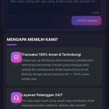
0/500
Kirim Ulasan
MENGAPA MEMILIH KAMI?
Transaksi 100% Aman & Terlindungi
Setiap top-up dilindungi oleh keamanan pembayaran
terenkripsi berstandar industri yang menjaga data
pribadi dan pembayaran Anda sepenuhnya privat.
Belanja dengan penuh percaya diri — 100% aman,
setiap saat.
Layanan Pelanggan 24/7
Tim dukungan kami yang ramah siap membantu Anda
sepanjang waktu sebelum, selama, dan setelah