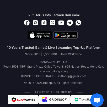
Ikuti Terus Info Terbaru dari Kami
10 Years Trusted Game & Live Streaming Top-Up Platform
Since 2016 | 5,000,000+ Users Worldwide
KAMAGEN LIMITED
Room 1508, 15/F, Grand Plaza Office Tower II, 625 Nathan Road, Mong Kok,
Kowloon, Hong Kong
BUSINESS COOPERATION: ibittopup@gmail.com
© 2016-2026 BitTopup. All Rights Reserved.
TRUSTED & VERIFIED BY