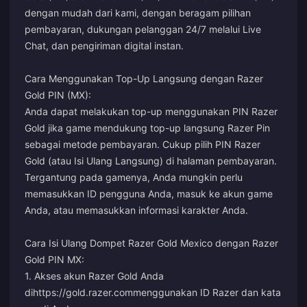
dengan mudah dari kami, dengan beragam pilihan
pembayaran, dukungan pelanggan 24/7 melalui Live
Chat, dan pengiriman digital instan.
Cara Menggunakan Top-Up Langsung dengan Razer
Gold PIN (MX):
Anda dapat melakukan top-up menggunakan PIN Razer
Gold jika game mendukung top-up langsung Razer Pin
sebagai metode pembayaran. Cukup pilih PIN Razer
Gold (atau Isi Ulang Langsung) di halaman pembayaran.
Tergantung pada gamenya, Anda mungkin perlu
memasukkan ID pengguna Anda, masuk ke akun game
Anda, atau memasukkan informasi karakter Anda.
Cara Isi Ulang Dompet Razer Gold Mexico dengan Razer
Gold PIN MX:
1. Akses akun Razer Gold Anda
di
https://gold.razer.com
menggunakan ID Razer dan kata