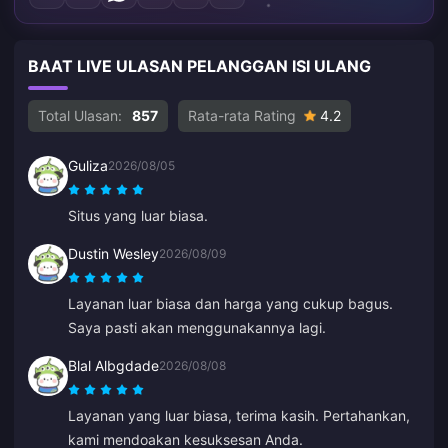
BAAT LIVE ULASAN PELANGGAN ISI ULANG
Total Ulasan:
857
Rata-rata Rating
4.2
Guliza
2026/08/05
Situs yang luar biasa.
Dustin Wesley
2026/08/09
Layanan luar biasa dan harga yang cukup bagus.
Saya pasti akan menggunakannya lagi.
Blal Albgdade
2026/08/08
Layanan yang luar biasa, terima kasih. Pertahankan,
kami mendoakan kesuksesan Anda.