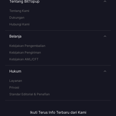
Tentang BitTopup
Tentang Kami
Dukungan
Hubungi Kami
Belanja
Kebijakan Pengembalian
Kebijakan Pengiriman
Kebijakan AML/CFT
Hukum
Layanan
Privasi
Standar Editorial & Penafian
Ikuti Terus Info Terbaru dari Kami