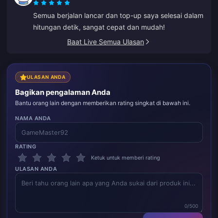
Semua berjalan lancar dan top-up saya selesai dalam
hitungan detik, sangat cepat dan mudah!
Baat Live Semua Ulasan
ULASAN ANDA
Bagikan pengalaman Anda
Bantu orang lain dengan memberikan rating singkat di bawah ini.
NAMA ANDA
RATING
Ketuk untuk memberi rating
ULASAN ANDA
0/500