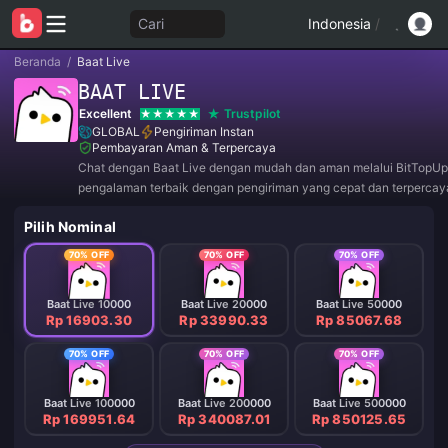
Cari
Indonesia
/
Beranda
/
Baat Live
BAAT LIVE
Excellent
Trustpilot
GLOBAL
Pengiriman Instan
Pembayaran Aman & Terpercaya
Chat dengan Baat Live dengan mudah dan aman melalui BitTopUp
pengalaman terbaik dengan pengiriman yang cepat dan terpercay
Bergabunglah dengan kami sekarang untuk penawaran eksklusif 
Pilih Nominal
menarik! ✨
70% OFF
70% OFF
70% OFF
Baat Live 10000
Baat Live 20000
Baat Live 50000
Rp 16903.30
Rp 33990.33
Rp 85067.68
70% OFF
70% OFF
70% OFF
Baat Live 100000
Baat Live 200000
Baat Live 500000
Rp 169951.64
Rp 340087.01
Rp 850125.65