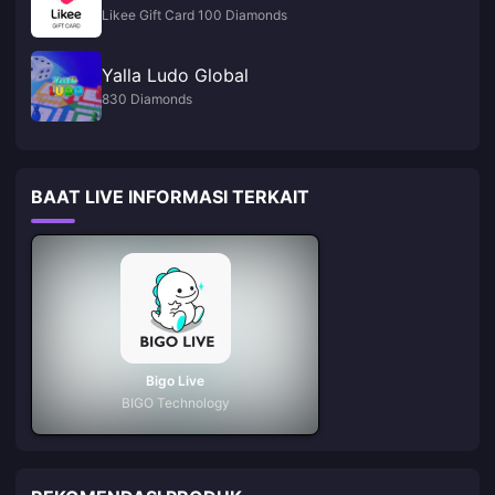
Likee Gift Card 100 Diamonds
Yalla Ludo Global
830 Diamonds
BAAT LIVE INFORMASI TERKAIT
Bigo Live
BIGO Technology