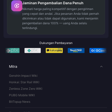
Jaminan Pengembalian Dana Penuh
Nikmati harga paling kompetitif dengan pengiriman
yang cepat dan andal. Jika pesanan Anda tidak pernah
dikirimkan atau tidak dapat digunakan, kami menjamin
pengembalian dana 100% — uang Anda selalu
terlindungi.
Dukungan Pembayaran
Mitra
Genshin Impact Wiki
Honkai: Star Rail WIKI
Zenless Zone Zero WIKI
PUBG Mobile WIKI
BitTopup News