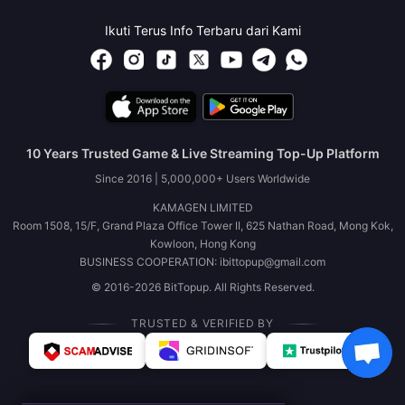
Ikuti Terus Info Terbaru dari Kami
10 Years Trusted Game & Live Streaming Top-Up Platform
Since 2016 | 5,000,000+ Users Worldwide
KAMAGEN LIMITED
Room 1508, 15/F, Grand Plaza Office Tower II, 625 Nathan Road, Mong Kok,
Kowloon, Hong Kong
BUSINESS COOPERATION: ibittopup@gmail.com
© 2016-2026 BitTopup. All Rights Reserved.
TRUSTED & VERIFIED BY