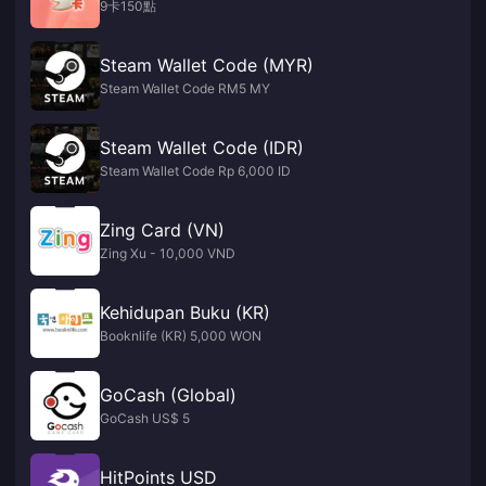
9卡150點
Steam Wallet Code (MYR)
Steam Wallet Code RM5 MY
Steam Wallet Code (IDR)
Steam Wallet Code Rp 6,000 ID
Zing Card (VN)
Zing Xu - 10,000 VND
Kehidupan Buku (KR)
Booknlife (KR) 5,000 WON
GoCash (Global)
GoCash US$ 5
HitPoints USD