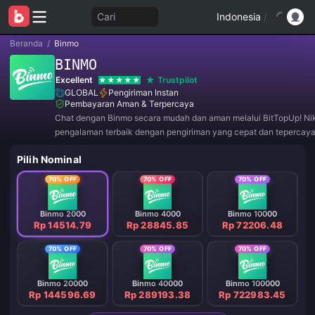
Cari
Indonesia
/
Beranda
/
Binmo
BINMO
Excellent
Trustpilot
GLOBAL
Pengiriman Instan
Pembayaran Aman & Terpercaya
Chat dengan Binmo secara mudah dan aman melalui BitTopUp! Ni
pengalaman terbaik dengan pengiriman yang cepat dan tepercaya
Bergabunglah dengan kami sekarang untuk penawaran eksklusif 
Pilih Nominal
menarik! ✨
70% OFF
70% OFF
70% OFF
Binmo 2000
Binmo 4000
Binmo 10000
Rp 14514.79
Rp 28845.85
Rp 72206.48
70% OFF
70% OFF
70% OFF
Binmo 20000
Binmo 40000
Binmo 100000
Rp 144596.69
Rp 289193.38
Rp 722983.45