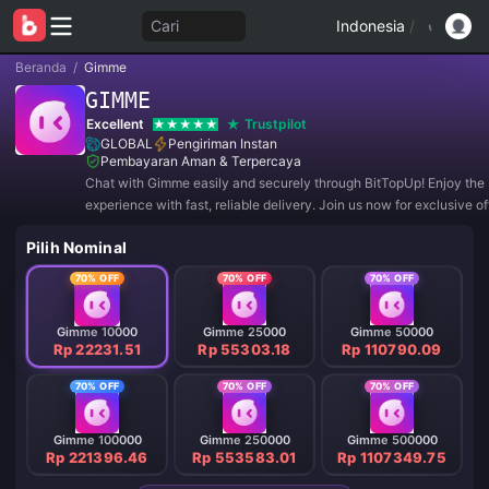
Cari
Indonesia
/
Beranda
/
Gimme
GIMME
Excellent
Trustpilot
GLOBAL
Pengiriman Instan
Pembayaran Aman & Terpercaya
Chat with Gimme easily and securely through BitTopUp! Enjoy the 
experience with fast, reliable delivery. Join us now for exclusive o
amazing discounts! ✨
Pilih Nominal
70% OFF
70% OFF
70% OFF
Gimme 10000
Gimme 25000
Gimme 50000
Rp 22231.51
Rp 55303.18
Rp 110790.09
70% OFF
70% OFF
70% OFF
Gimme 100000
Gimme 250000
Gimme 500000
Rp 221396.46
Rp 553583.01
Rp 1107349.75