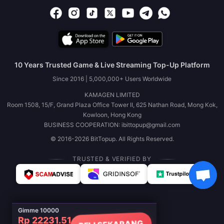
10 Years Trusted Game & Live Streaming Top-Up Platform
Since 2016 | 5,000,000+ Users Worldwide
KAMAGEN LIMITED
Room 1508, 15/F, Grand Plaza Office Tower II, 625 Nathan Road, Mong Kok,
Kowloon, Hong Kong
BUSINESS COOPERATION: ibittopup@gmail.com
© 2016-2026 BitTopup. All Rights Reserved.
TRUSTED & VERIFIED BY
Gimme 10000
Rp 22231.51