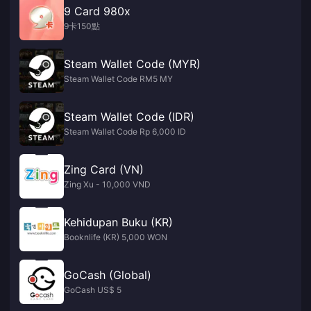
9 Card 980x
9卡150點
Steam Wallet Code (MYR)
Steam Wallet Code RM5 MY
Steam Wallet Code (IDR)
Steam Wallet Code Rp 6,000 ID
Zing Card (VN)
Zing Xu - 10,000 VND
Kehidupan Buku (KR)
Booknlife (KR) 5,000 WON
GoCash (Global)
GoCash US$ 5