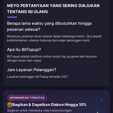
MEYO PERTANYAAN YANG SERING DIAJUKAN
TENTANG ISI ULANG
Berapa lama waktu yang dibutuhkan hingga
pesanan selesai?
Biasanya, pesanan akan selesai dalam beberapa menit. Jika terjadi
keterlambatan, silakan hubungi dukungan pelanggan kami.
Apa itu BitTopup?
BitTopup adalah platform online untuk top up game dan layanan
dengan aman dan cepat.
Jam Layanan Pelanggan?
Layanan pelanggan BitTopup tersedia 24/7.
PENAWARAN TERBATAS
Bagikan & Dapatkan Diskon Hingga 10%
Bagikan untuk membuka roda keberuntungan.