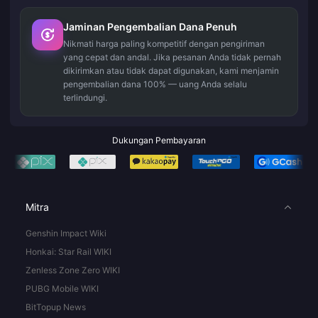
Jaminan Pengembalian Dana Penuh
Nikmati harga paling kompetitif dengan pengiriman
yang cepat dan andal. Jika pesanan Anda tidak pernah
dikirimkan atau tidak dapat digunakan, kami menjamin
pengembalian dana 100% — uang Anda selalu
terlindungi.
Dukungan Pembayaran
Mitra
Genshin Impact Wiki
Honkai: Star Rail WIKI
Zenless Zone Zero WIKI
PUBG Mobile WIKI
BitTopup News