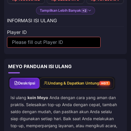
Tampilkan Lebih Banyak
+2
INFORMASI ISI ULANG
Player ID
MEYO PANDUAN ISI ULANG
Deskripsi
Undang & Dapatkan Untung
HOT
Isi ulang
koin Meyo
Anda dengan cara yang aman dan
praktis. Selesaikan top-up Anda dengan cepat, tambah
saldo dengan mudah, dan pastikan akun Anda selalu
siap digunakan setiap hari. Baik saat Anda melakukan
top-up, memperpanjang layanan, atau mengikuti acara,