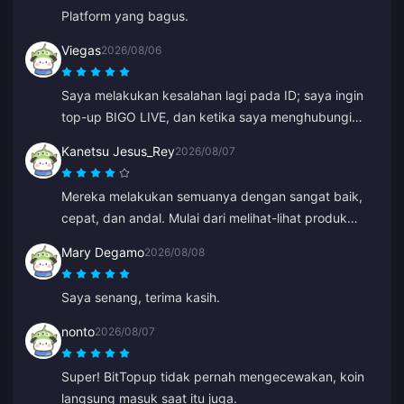
direkomendasikan.
Platform yang bagus.
Viegas
2026/08/06
Saya melakukan kesalahan lagi pada ID; saya ingin
top-up BIGO LIVE, dan ketika saya menghubungi
dukungan pelanggan, masalahnya diselesaikan
Kanetsu Jesus_Rey
2026/08/07
dengan sangat cepat. Tim yang selalu sopan dan
baik. Terima kasih kali ini untuk ZY.
Mereka melakukan semuanya dengan sangat baik,
cepat, dan andal. Mulai dari melihat-lihat produk
hingga metode pembayaran, seluruh tampilannya
Mary Degamo
2026/08/08
membuat mereka jauh lebih unggul dari yang lain
karena mencegah banyak kesalahan.
Saya senang, terima kasih.
nonto
2026/08/07
Super! BitTopup tidak pernah mengecewakan, koin
langsung masuk saat itu juga.