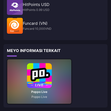
HitPoints USD
HitPoints 0.99 USD
Funcard (VN)
Funcard 10,000VND
MEYO INFORMASI TERKAIT
Poppo Live
Poppo Live