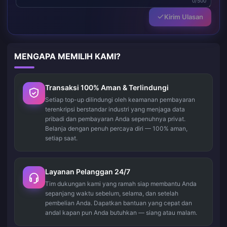
0/500
Kirim Ulasan
MENGAPA MEMILIH KAMI?
Transaksi 100% Aman & Terlindungi
Setiap top-up dilindungi oleh keamanan pembayaran
terenkripsi berstandar industri yang menjaga data
pribadi dan pembayaran Anda sepenuhnya privat.
Belanja dengan penuh percaya diri — 100% aman,
setiap saat.
Layanan Pelanggan 24/7
Tim dukungan kami yang ramah siap membantu Anda
sepanjang waktu sebelum, selama, dan setelah
pembelian Anda. Dapatkan bantuan yang cepat dan
andal kapan pun Anda butuhkan — siang atau malam.