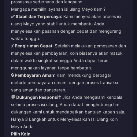
prosesnya sederhana dan langsung.
Mengapa memilih layanan isi ulang Meyo kami?
✅ Stabil dan Terpercaya
: Kami menyediakan proses isi
ulang Meyo yang stabil untuk membantu Anda
menyelesaikan pesanan dengan cepat dan mengurangi
waktu tunggu.
⚡ Pengiriman Cepat
: Setelah melakukan pemesanan dan
menyelesaikan pembayaran, koin biasanya akan masuk
dalam waktu singkat sehingga Anda dapat terus
menggunakan layanan tanpa hambatan.
🔒 Pembayaran Aman
: Kami mendukung berbagai
metode pembayaran umum, dengan proses transaksi
yang aman dan transparan.
💬 Dukungan Responsif
: Jika Anda mengalami kendala
selama proses isi ulang, Anda dapat menghubungi tim
dukungan kami untuk mendapatkan bantuan kapan saja.
Hanya 3 Langkah untuk Menyelesaikan Isi Ulang Koin
Meyo Anda
Pilih Koin