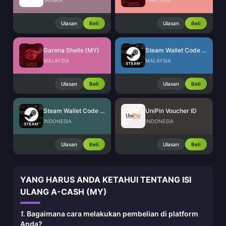
TAIWAN
THAILAND
Ulasan
Beli
Ulasan
Beli
Garena Shells (MY)
Steam Wallet Code (MYR)
MALAYSIA
MALAYSIA
Ulasan
Beli
Ulasan
Beli
Steam Wallet Code (IDR)
UniPin Voucher ID
INDONESIA
INDONESIA
Ulasan
Beli
Ulasan
Beli
YANG HARUS ANDA KETAHUI TENTANG ISI
ULANG A-CASH (MY)
1.
Bagaimana cara melakukan pembelian di platform
Anda?