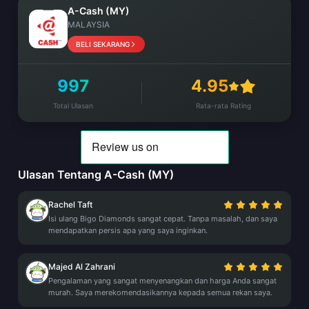
A-Cash (MY)
MALAYSIA
BELI SEKARANG
997
4.95
Total Ulasan
Rata-rata Rating
Ulasan Tentang A-Cash (MY)
Rachel Taft
Isi ulang Bigo Diamonds sangat cepat. Tanpa masalah, dan saya
mendapatkan persis apa yang saya inginkan.
Majed Al Zahrani
Pengalaman yang sangat menyenangkan dan harga Anda sangat
murah. Saya merekomendasikannya kepada semua rekan saya.