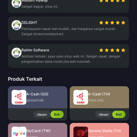
Wassim Hawaji
Sangat bagus, situs ini.
DELIGHT
Pembayaran cepat dan mudah, dan harganya sangat murah.
Sangat direkomendasikan!
Rahim Software
Aplikasi terbaik, saya suka situs web ini. Sangat cepat, dengan
pengembalian dana instan jika ada masalah.
Produk Terkait
A-Cash (SG)
A-Cash (TH)
SINGAPORE
THAILAND
Ulasan
Beli
Ulasan
Beli
MyCard (TW)
Garena Shells (TH)