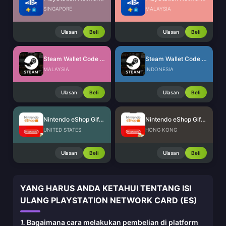
SINGAPORE
MALAYSIA
Ulasan
Beli
Ulasan
Beli
Steam Wallet Code (MYR)
Steam Wallet Code (IDR)
MALAYSIA
INDONESIA
Ulasan
Beli
Ulasan
Beli
Nintendo eShop Gift Card (US)
Nintendo eShop Gift Card (HK)
UNITED STATES
HONG KONG
Ulasan
Beli
Ulasan
Beli
YANG HARUS ANDA KETAHUI TENTANG ISI
ULANG PLAYSTATION NETWORK CARD (ES)
1.
Bagaimana cara melakukan pembelian di platform