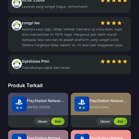
Victor Cobos
Layanan yang sangat bagus, terima kasih.
zongyi lee
Awalnya saya ragu, tetapi setelah transaksi uji coba kecil, saya
bisa memastikan ini 100% legal. Harganya jauh lebih murah
daripada rata-rata dan ini adalah platform yang sangat solid.
Selama harganya tetap seperti ini, ini akan jadi langganan saya.
Siphilisiwe Phiri
Transaksinya cepat dan instan.
Produk Terkait
PlayStation Network Card (US)
PlayStation Network Card (HK)
UNITED STATES
HONG KONG
Ulasan
Beli
Ulasan
Beli
PlayStation Network Card (SG)
PlayStation Network Card (MY)