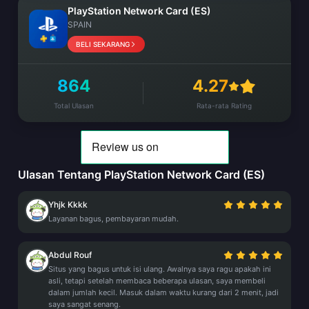
PlayStation Network Card (ES)
SPAIN
BELI SEKARANG
864
4.27
Total Ulasan
Rata-rata Rating
Ulasan Tentang PlayStation Network Card (ES)
Yhjk Kkkk
Layanan bagus, pembayaran mudah.
Abdul Rouf
Situs yang bagus untuk isi ulang. Awalnya saya ragu apakah ini
asli, tetapi setelah membaca beberapa ulasan, saya membeli
dalam jumlah kecil. Masuk dalam waktu kurang dari 2 menit, jadi
saya sangat senang.