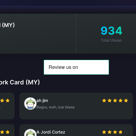
d (MY)
934
Total Ulasan
ork Card (MY)
ah jim
.
Bagus, wah, luar biasa.
A Jordi Cortez