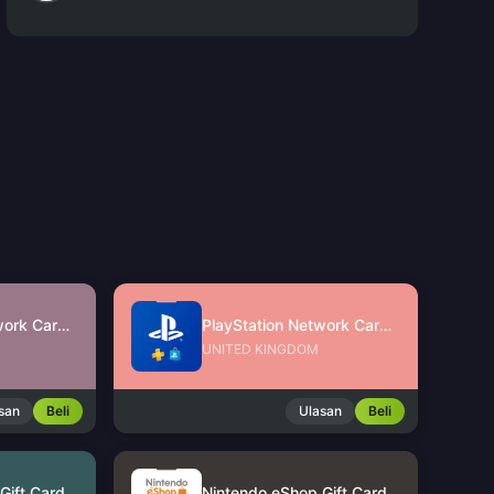
PlayStation Network Card (SG)
PlayStation Network Card (UK)
UNITED KINGDOM
san
Beli
Ulasan
Beli
Nintendo eShop Gift Card (US)
Nintendo eShop Gift Card (HK)