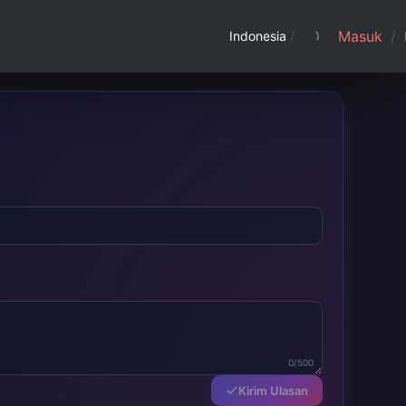
Masuk
/
Indonesia
/
0/500
Kirim Ulasan