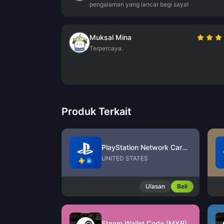
pengalaman yang lancar bagi saya!
Muksal Mina
Terpercaya.
Produk Terkait
PlayStation Network Card (US)
UNITED STATES
Ulasan
Beli
Steam Wallet Code (MYR)