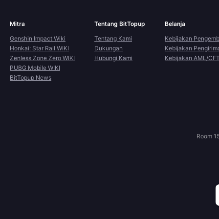
Mitra
Tentang BitTopup
Belanja
Genshin Impact Wiki
Tentang Kami
Kebijakan Pengemb
Honkai: Star Rail WIKI
Dukungan
Kebijakan Pengirim
Zenless Zone Zero WIKI
Hubungi Kami
Kebijakan AML/CF
PUBG Mobile WIKI
BitTopup News
Room 15