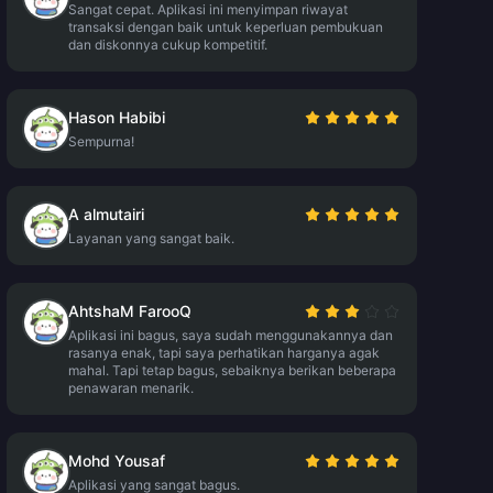
Sangat cepat. Aplikasi ini menyimpan riwayat
transaksi dengan baik untuk keperluan pembukuan
dan diskonnya cukup kompetitif.
Hason Habibi
Sempurna!
A almutairi
Layanan yang sangat baik.
AhtshaM FarooQ
Aplikasi ini bagus, saya sudah menggunakannya dan
rasanya enak, tapi saya perhatikan harganya agak
mahal. Tapi tetap bagus, sebaiknya berikan beberapa
penawaran menarik.
Mohd Yousaf
Aplikasi yang sangat bagus.