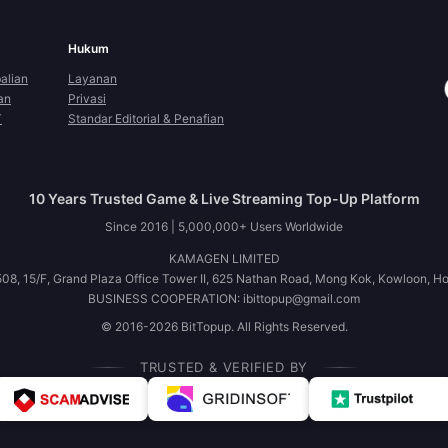
Hukum
alian
Layanan
an
Privasi
T
Standar Editorial & Penafian
10 Years Trusted Game & Live Streaming Top-Up Platform
Since 2016 | 5,000,000+ Users Worldwide
KAMAGEN LIMITED
08, 15/F, Grand Plaza Office Tower II, 625 Nathan Road, Mong Kok, Kowloon, H
BUSINESS COOPERATION: ibittopup@gmail.com
© 2016-2026 BitTopup. All Rights Reserved.
TRUSTED & VERIFIED BY