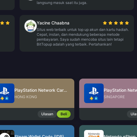
langsung masuk saat itu juga.
Yacine Chaabna
Situs web terbaik untuk top up akun dan kartu hadiah.
Cepat, instan, dan mendukung beberapa metode
pembayaran. Saya sudah mencoba situs lain tetapi
BitTopup adalah yang terbaik. Pertahankan!
PlayStation Network Card (HK)
HONG KONG
SINGAPORE
Ulasan
Beli
Ula
Steam Wallet Code (IDR)