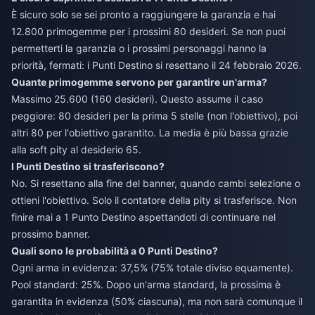
È sicuro solo se sei pronto a raggiungere la garanzia e hai
12.800 primogemme per i prossimi 80 desideri. Se non puoi
permetterti la garanzia o i prossimi personaggi hanno la
priorità, fermati: i Punti Destino si resettano il 24 febbraio 2026.
Quante primogemme servono per garantire un'arma?
Massimo 25.600 (160 desideri). Questo assume il caso
peggiore: 80 desideri per la prima 5 stelle (non l'obiettivo), poi
altri 80 per l'obiettivo garantito. La media è più bassa grazie
alla soft pity al desiderio 65.
I Punti Destino si trasferiscono?
No. Si resettano alla fine del banner, quando cambi selezione o
ottieni l'obiettivo. Solo il contatore della pity si trasferisce. Non
finire mai a 1 Punto Destino aspettandoti di continuare nel
prossimo banner.
Quali sono le probabilità a 0 Punti Destino?
Ogni arma in evidenza: 37,5% (75% totale diviso equamente).
Pool standard: 25%. Dopo un'arma standard, la prossima è
garantita in evidenza (50% ciascuna), ma non sarà comunque il