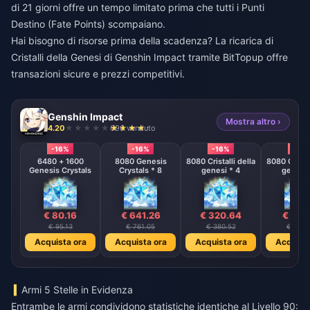
di 21 giorni offre un tempo limitato prima che tutti i Punti
Destino (Fate Points) scompaiano.
Hai bisogno di risorse prima della scadenza? La
ricarica di
Cristalli della Genesi di Genshin Impact
tramite BitTopup offre
transazioni sicure e prezzi competitivi.
Genshin Impact
Mostra altro ›
4.20
696 venduto
-16%
-16%
-16%
-16%
6480 + 1600
8080 Genesis
8080 Cristalli della
8080 Cristal
Genesis Crystals
Crystals * 8
genesi * 4
genesi 
€ 80.16
€ 641.26
€ 320.64
€ 160
€ 95.13
€ 761.05
€ 380.52
€ 190.
Acquista ora
Acquista ora
Acquista ora
Acquista
Armi 5 Stelle in Evidenza
Entrambe le armi condividono statistiche identiche al Livello 90: