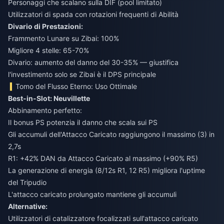
Personaggi che scalano sulla DIF (pool limitato)
Utilizzatori di spada con rotazioni frequenti di Abilità
Divario di Prestazioni:
Frammento Lunare su Zibai: 100%
Migliore 4 stelle: 65-70%
Divario: aumento del danno del 30-35% — giustifica
l'investimento solo se Zibai è il DPS principale
Tomo del Flusso Eterno: Uso Ottimale
Best-in-Slot: Neuvillette
Abbinamento perfetto:
Il bonus PS potenzia il danno che scala sui PS
Gli accumuli dell'Attacco Caricato raggiungono il massimo (3) in
2,7s
R1: +42% DAN da Attacco Caricato al massimo (+90% R5)
La generazione di energia (8/12s R1, 12 R5) migliora l'uptime
del Tripudio
L'attacco caricato prolungato mantiene gli accumuli
Alternative:
Utilizzatori di catalizzatore focalizzati sull'attacco caricato