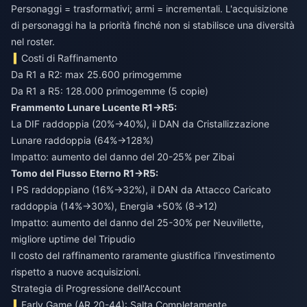
Personaggi = trasformativi; armi = incrementali. L'acquisizione
di personaggi ha la priorità finché non si stabilisce una diversità
nel roster.
Costi di Raffinamento
Da R1 a R2: max 25.600 primogemme
Da R1 a R5: 128.000 primogemme (5 copie)
Frammento Lunare Lucente R1→R5:
La DIF raddoppia (20%→40%), il DAN da Cristallizzazione
Lunare raddoppia (64%→128%)
Impatto: aumento del danno del 20-25% per Zibai
Tomo del Flusso Eterno R1→R5:
I PS raddoppiano (16%→32%), il DAN da Attacco Caricato
raddoppia (14%→30%), Energia +50% (8→12)
Impatto: aumento del danno del 25-30% per Neuvillette,
migliore uptime del Tripudio
Il costo del raffinamento raramente giustifica l'investimento
rispetto a nuove acquisizioni.
Strategia di Progressione dell'Account
Early Game (AR 20-44): Salta Completamente