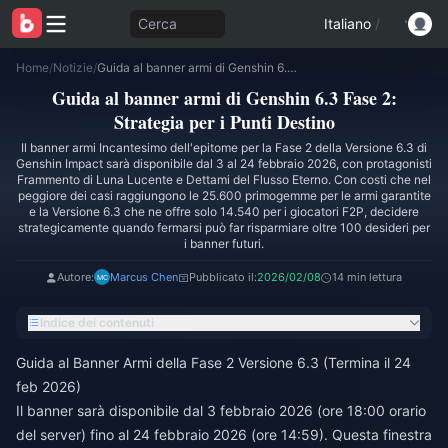
Cerca
Italiano
/
Home
/
Notizie
/
Guida al banner armi di Genshin 6.3 Fase 2: Strategia per i Punti Destino
Guida al banner armi di Genshin 6.3 Fase 2:
Strategia per i Punti Destino
Il banner armi Incantesimo dell'epitome per la Fase 2 della Versione 6.3 di
Genshin Impact sarà disponibile dal 3 al 24 febbraio 2026, con protagonisti
Frammento di Luna Lucente e Dettami del Flusso Eterno. Con costi che nel
peggiore dei casi raggiungono le 25.600 primogemme per le armi garantite
e la Versione 6.3 che ne offre solo 14.540 per i giocatori F2P, decidere
strategicamente quando fermarsi può far risparmiare oltre 100 desideri per
i banner futuri.
Autore:
Marcus Chen
Pubblicato il:
2026/02/08
14 min lettura
Indice dei contenuti
Guida al Banner Armi della Fase 2 Versione 6.3 (Termina il 24
feb 2026)
Il banner sarà disponibile dal 3 febbraio 2026 (ore 18:00 orario
del server) fino al 24 febbraio 2026 (ore 14:59). Questa finestra