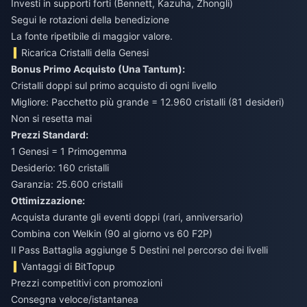
Investi in supporti forti (Bennett, Kazuha, Zhongli)
Segui le rotazioni della benedizione
La fonte ripetibile di maggior valore.
Ricarica Cristalli della Genesi
Bonus Primo Acquisto (Una Tantum):
Cristalli doppi sul primo acquisto di ogni livello
Migliore: Pacchetto più grande = 12.960 cristalli (81 desideri)
Non si resetta mai
Prezzi Standard:
1 Genesi = 1 Primogemma
Desiderio: 160 cristalli
Garanzia: 25.600 cristalli
Ottimizzazione:
Acquista durante gli eventi doppi (rari, anniversario)
Combina con Welkin (90 al giorno vs 60 F2P)
Il Pass Battaglia aggiunge 5 Destini nel percorso dei livelli
Vantaggi di BitTopup
Prezzi competitivi con promozioni
Consegna veloce/istantanea