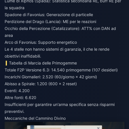
Lume di Xiphos (Spada): Statistica secondaria RE, buff RE per
la squadra
Spadone di Favonius: Generazione di particelle
Perdizione del Drago (Lancia): ME per le reazioni
Occhio della Percezione (Catalizzatore): ATT% con DAN ad
area
Arco di Favonius: Supporto energetico
Le 4 stelle non hanno sistemi di garanzia, il che le rende
obiettivi inaffidabili.
Tabella di Marcia delle Primogemme
Totale F2P Versione 6.3: 14.540 primogemme (107 desideri)
Incarichi Giornalieri: 2.520 (60/giorno × 42 giorni)
Abisso a Spirale: 1.200 (600 × 2 reset)
Eventi: 4.200
Altre fonti: 6.620
Insufficienti per garantire un'arma specifica senza risparmi
preventivi.
Meccaniche del Cammino Divino