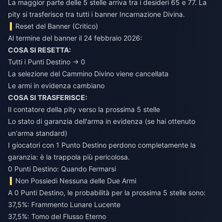
La maggior parte delle 5 stelle arriva tra i desideri 65 e 77. La
pity si trasferisce tra tutti i banner Incarnazione Divina.
Reset del Banner (Critico)
Al termine del banner il 24 febbraio 2026:
COSA SI RESETTA:
Tutti i Punti Destino → 0
La selezione del Cammino Divino viene cancellata
Le armi in evidenza cambiano
COSA SI TRASFERISCE:
Il contatore della pity verso la prossima 5 stelle
Lo stato di garanzia dell'arma in evidenza (se hai ottenuto
un'arma standard)
I giocatori con 1 Punto Destino perdono completamente la
garanzia: è la trappola più pericolosa.
0 Punti Destino: Quando Fermarsi
Non Possiedi Nessuna delle Due Armi
A 0 Punti Destino, le probabilità per la prossima 5 stelle sono:
37,5%: Frammento Lunare Lucente
37,5%: Tomo del Flusso Eterno