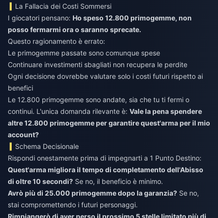
La Fallacia dei Costi Sommersi
I giocatori pensano:
Ho speso 12.800 primogemme, non
posso fermarmi ora o saranno sprecate.
Questo ragionamento è errato:
Le primogemme passate sono comunque spese
Continuare investimenti sbagliati non recupera le perdite
Ogni decisione dovrebbe valutare solo i costi futuri rispetto ai
benefici
Le 12.800 primogemme sono andate, sia che tu ti fermi o
continui. L'unica domanda rilevante è:
Vale la pena spendere
altre 12.800 primogemme per garantire quest'arma per il mio
account?
Schema Decisionale
Rispondi onestamente prima di impegnarti a 1 Punto Destino:
Quest'arma migliora il tempo di completamento dell'Abisso
di oltre 10 secondi?
Se no, il beneficio è minimo.
Avrò più di 25.000 primogemme dopo la garanzia?
Se no,
stai compromettendo i futuri personaggi.
Rimpiangerò di aver perso il prossimo 5 stelle limitato più di