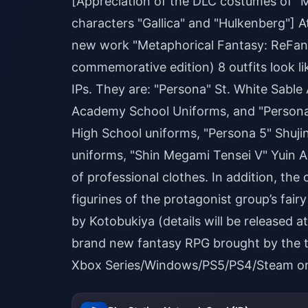
[Appreciation of the DLC costumes of "M
characters "Gallica" and "Hulkenberg"] A
new work "Metaphorical Fantasy: ReFanta
commemorative edition) 8 outfits look l
IPs. They are: "Persona" St. White Sabl
Academy School Uniforms, and "Persona
High School uniforms, "Persona 5" Shuj
uniforms, "Shin Megami Tensei V" Yuin A
of professional clothes. In addition, the
figurines of the protagonist group’s fai
by Kotobukiya (details will be released a
brand new fantasy RPG brought by the t
Xbox Series/Windows/PS5/PS4/Steam on