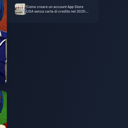
Come creare un account App Store
USA senza carta di credito nel 2025:
l'hack della Apple Gift Card