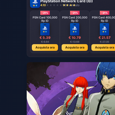
PlayStation Network Card (ID)
4.10
960 venduto
-21%
-21%
-21%
PSN Card 100,000
PSN Card 200,000
PSN Card 400,0
Rp ID
Rp ID
Rp ID
€ 5.39
€ 10.79
€ 21.57
€ 6.84
€ 13.68
€ 27.35
Acquista ora
Acquista ora
Acquista ora