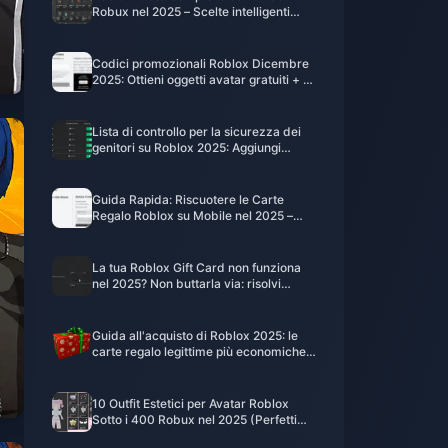
Robux nel 2025 – Scelte intelligenti
dalla tua carta regalo da 10$
Codici promozionali Roblox Dicembre
2025: Ottieni oggetti avatar gratuiti + 15
potenziamenti Robux intelligenti
Lista di controllo per la sicurezza dei
genitori su Roblox 2025: Aggiungi
Robux con carte regalo digitali
(nessuna carta di credito necessaria)
Guida Rapida: Riscuotere le Carte
Regalo Roblox su Mobile nel 2025 –
iOS, Android, iPad (Trucco Solo
Browser)
La tua Roblox Gift Card non funziona
nel 2025? Non buttarla via: risolvi
prima i codici non validi, i glitch di tipo
**già usata** e i blocchi regionali
Guida all'acquisto di Roblox 2025: le
carte regalo legittime più economiche
con consegna istantanea via email
(nessuna carta di credito richiesta)
10 Outfit Estetici per Avatar Roblox
Sotto i 400 Robux nel 2025 (Perfetti
per una Piccola Ricarica con Gift Card)