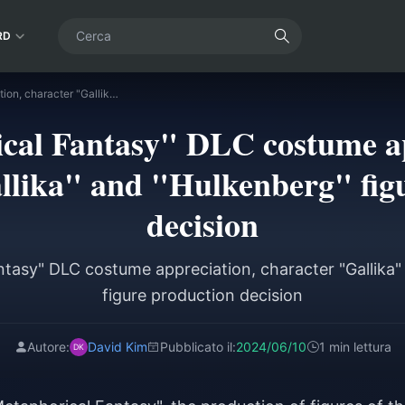
RD
"Metaphorical Fantasy" DLC costume appreciation, character "Gallika" and "Hulkenberg" figure production decision
cal Fantasy" DLC costume ap
llika" and "Hulkenberg" fig
decision
ntasy" DLC costume appreciation, character "Gallika"
figure production decision
Autore:
David Kim
Pubblicato il:
2024/06/10
1 min lettura