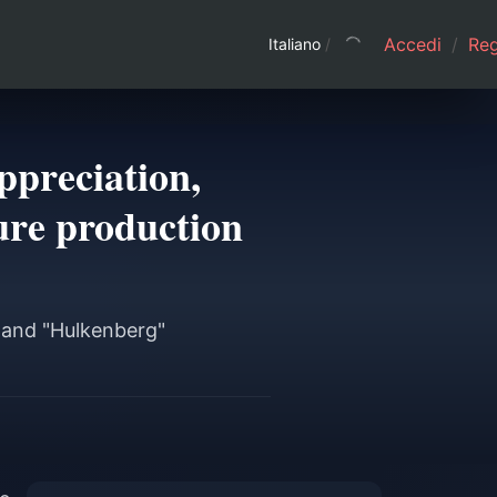
Accedi
/
Regi
Italiano
/
preciation,
ure production
 and "Hulkenberg"