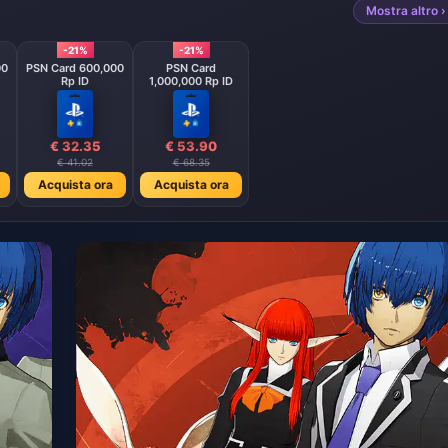
Mostra altro ›
-21%
-21%
00
PSN Card 600,000
PSN Card
Rp ID
1,000,000 Rp ID
€ 32.35
€ 53.90
€ 41.02
€ 68.35
Acquista ora
Acquista ora