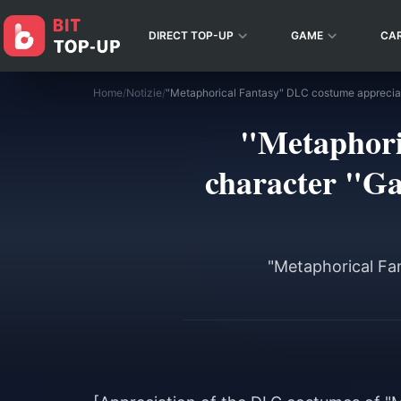
DIRECT TOP-UP
GAME
CA
Home
/
Notizie
/
"Metaphori
character "Ga
"Metaphorical Fa