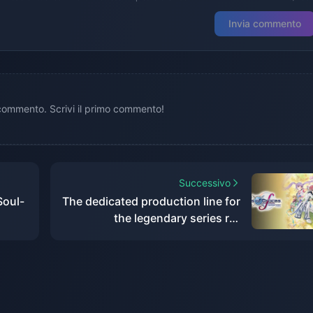
Invia commento
ommento. Scrivi il primo commento!
Successivo
Soul-
The dedicated production line for
the legendary series re-
 in
engraving project has been
n
completed