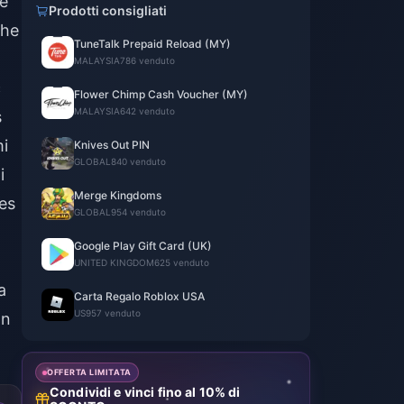
he
Prodotti consigliati
the
TuneTalk Prepaid Reload (MY)
MALAYSIA
786 venduto
c
Flower Chimp Cash Voucher (MY)
MALAYSIA
642 venduto
s
i
Knives Out PIN
GLOBAL
840 venduto
i
Merge Kingdoms
es
GLOBAL
954 venduto
Google Play Gift Card (UK)
t
UNITED KINGDOM
625 venduto
a
Carta Regalo Roblox USA
US
957 venduto
on
OFFERTA LIMITATA
Condividi e vinci fino al 10% di