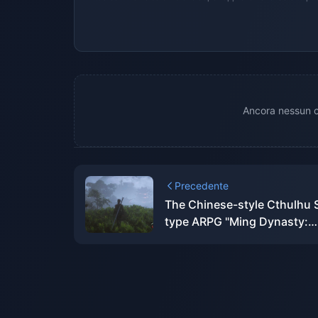
Ancora nessun c
Precedente
The Chinese-style Cthulhu 
type ARPG "Ming Dynasty:
Yuanxu Yu" will be launched
2025 and will be launched o
XGP