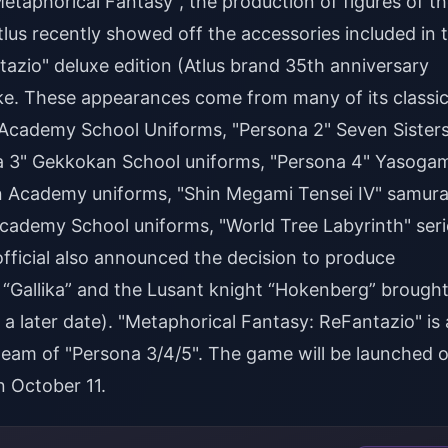
etaphorical Fantasy", the production of figures of t
tlus recently showed off the accessories included in 
zio" deluxe edition (Atlus brand 35th anniversary
ike. These appearances come from many of its classi
e Academy School Uniforms, "Persona 2" Seven Sister
 3" Gekkokan School uniforms, "Persona 4" Yasogam
in Academy uniforms, "Shin Megami Tensei IV" samura
cademy School uniforms, "World Tree Labyrinth" seri
 official also announced the decision to produce
ry “Gallika” and the Lusant knight “Hokenberg” brough
t a later date). "Metaphorical Fantasy: ReFantazio" is 
eam of "Persona 3/4/5". The game will be launched 
 October 11.