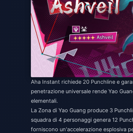
Aha Instant richiede 20 Punchline e garant
penetrazione universale rende Yao Guang
elementali.
La Zona di Yao Guang produce 3 Punchline
squadra di 4 personaggi genera 12 Punch
forniscono un'accelerazione esplosiva p