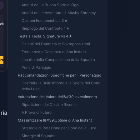
Analisi de La Buona Sorte di Oggi
Analisi de Le Avventure di Mushy Shroomy
-17%
-17%
-17%
Opzioni Economiche a 3★
iric
Express Supply
300 + 30 Oneiric
60 Oneiric Shard
Pass
Shard
Riepilogo del Confronto 4★
Testa a Testa: Signature vs 4★
Calcoli dei Danni tra le Sovrapposizioni
€ 3.76
€ 3.77
€ 0.74
Frequenza e Costanza di Aha Instant
€ 4.51
€ 4.51
€ 0.89
Impatto della Composizione della Squadra
ra
Acquista ora
Acquista ora
Acquista ora
Punti di Pareggio
Raccomandazioni Specifiche per il Personaggio
Costruire la Build Intorno alla Scelta del Cono
della Luce
Valutazione del Valore dell&#39;Investimento
Ripartizione dei Costi in Risorse
ria
A Prova di Futuro
Massimizzare l&#39;Uptime di Aha Instant
Strategie di Rotazione per Cono della Luce
Sinergie di Squadra