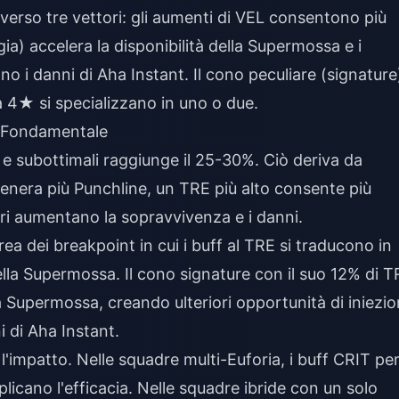
raverso tre vettori: gli aumenti di VEL consentono più
ia) accelera la disponibilità della Supermossa e i
ano i danni di Aha Instant. Il cono peculiare (signature
i a 4★ si specializzano in uno o due.
è Fondamentale
li e subottimali raggiunge il 25-30%. Ciò deriva da
enera più Punchline, un TRE più alto consente più
ri aumentano la sopravvivenza e i danni.
a dei breakpoint in cui i buff al TRE si traducono in
ella Supermossa. Il cono signature con il suo 12% di 
la Supermossa, creando ulteriori opportunità di iniezi
i di Aha Instant.
'impatto. Nelle squadre multi-Euforia, i buff CRIT pe
licano l'efficacia. Nelle squadre ibride con un solo