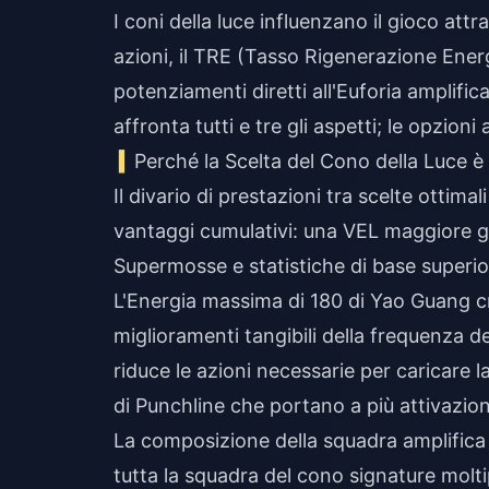
I coni della luce influenzano il gioco att
azioni, il TRE (Tasso Rigenerazione Energ
potenziamenti diretti all'Euforia amplific
affronta tutti e tre gli aspetti; le opzion
Perché la Scelta del Cono della Luce 
Il divario di prestazioni tra scelte ottima
vantaggi cumulativi: una VEL maggiore g
Supermosse e statistiche di base superio
L'Energia massima di 180 di Yao Guang cre
miglioramenti tangibili della frequenza d
riduce le azioni necessarie per caricare 
di Punchline che portano a più attivazion
La composizione della squadra amplifica l
tutta la squadra del cono signature moltip