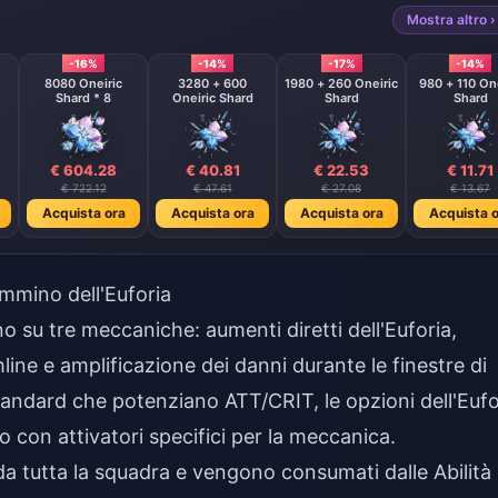
Mostra altro ›
-16%
-14%
-17%
-14%
8080 Oneiric
3280 + 600
1980 + 260 Oneiric
980 + 110 One
Shard * 8
Oneiric Shard
Shard
Shard
€ 604.28
€ 40.81
€ 22.53
€ 11.71
€ 722.12
€ 47.61
€ 27.08
€ 13.67
Acquista ora
Acquista ora
Acquista ora
Acquista o
mmino dell'Euforia
ano su tre meccaniche: aumenti diretti dell'Euforia,
ine e amplificazione dei danni durante le finestre di
tandard che potenziano ATT/CRIT, le opzioni dell'Eufo
o con attivatori specifici per la meccanica.
da tutta la squadra e vengono consumati dalle Abilità