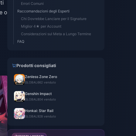
ti
Errori Comuni
Raccomandazioni degli Esperti
e o
Chi Dovrebbe Lanciare per il Signature
Miglior 4★ per Account
Considerazioni sul Meta a Lungo Termine
FAQ
Prodotti consigliati
Zenless Zone Zero
GLOBAL
662 venduto
Genshin Impact
GLOBAL
804 venduto
Honkai: Star Rail
GLOBAL
928 venduto