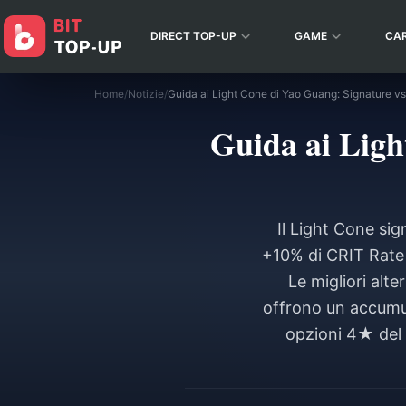
DIRECT TOP-UP
GAME
CA
Home
/
Notizie
/
Guida ai Light Cone di Yao Guang: Signature vs
Guida ai Ligh
Il Light Cone si
+10% di CRIT Rate 
Le migliori al
offrono un accumulo
opzioni 4★ del 