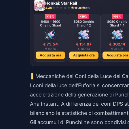
Honkai: Star Rail
4.36
928 venduto
-16%
-16%
-16%
6480 + 1600
8080 Oneiric
8080 Oneiric
Oneiric Shard
Shard * 2
Shard * 4
€ 75.54
€ 151.07
€ 302.14
€ 90.26
€ 180.53
€ 361.06
Acquista ora
Acquista ora
Acquista ora
Meccaniche dei Coni della Luce del Ca
I coni della luce dell'Euforia si concentr
accelerazione della generazione di Punchl
Aha Instant. A differenza dei coni DPS s
bilanciano le statistiche di combattiment
Gli accumuli di Punchline sono condivisi 