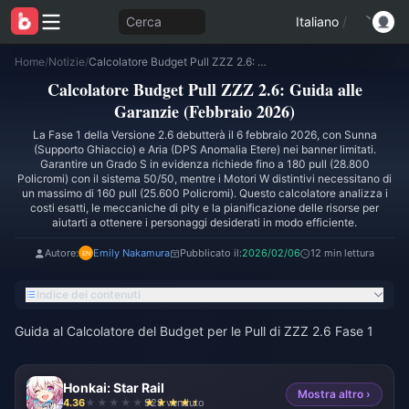
Cerca
Italiano
/
Home
/
Notizie
/
Calcolatore Budget Pull ZZZ 2.6: Guida alle Garanzie (Febbraio 2026)
Calcolatore Budget Pull ZZZ 2.6: Guida alle
Garanzie (Febbraio 2026)
La Fase 1 della Versione 2.6 debutterà il 6 febbraio 2026, con Sunna
(Supporto Ghiaccio) e Aria (DPS Anomalia Etere) nei banner limitati.
Garantire un Grado S in evidenza richiede fino a 180 pull (28.800
Policromi) con il sistema 50/50, mentre i Motori W distintivi necessitano di
un massimo di 160 pull (25.600 Policromi). Questo calcolatore analizza i
costi esatti, le meccaniche di pity e la pianificazione delle risorse per
aiutarti a ottenere i personaggi desiderati in modo efficiente.
Autore:
Emily Nakamura
Pubblicato il:
2026/02/06
12 min lettura
Indice dei contenuti
Guida al Calcolatore del Budget per le Pull di ZZZ 2.6 Fase 1
Honkai: Star Rail
Mostra altro ›
4.36
928 venduto