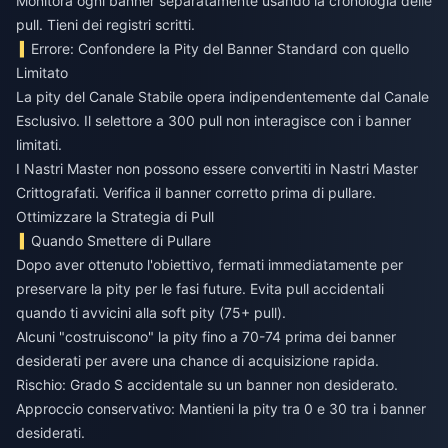
Monitora ogni banner separatamente usando la cronologia delle
pull. Tieni dei registri scritti.
Errore: Confondere la Pity del Banner Standard con quello
Limitato
La pity del Canale Stabile opera indipendentemente dal Canale
Esclusivo. Il selettore a 300 pull non interagisce con i banner
limitati.
I Nastri Master non possono essere convertiti in Nastri Master
Crittografati. Verifica il banner corretto prima di pullare.
Ottimizzare la Strategia di Pull
Quando Smettere di Pullare
Dopo aver ottenuto l'obiettivo, fermati immediatamente per
preservare la pity per le fasi future. Evita pull accidentali
quando ti avvicini alla soft pity (75+ pull).
Alcuni "costruiscono" la pity fino a 70-74 prima dei banner
desiderati per avere una chance di acquisizione rapida.
Rischio: Grado S accidentale su un banner non desiderato.
Approccio conservativo: Mantieni la pity tra 0 e 30 tra i banner
desiderati.