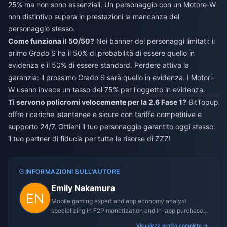
25% ma non sono essenziali. Un personaggio con un Motore-W
non distintivo supera in prestazioni la mancanza del
personaggio stesso.
Come funziona il 50/50?
Nei banner dei personaggi limitati: il
primo Grado S ha il 50% di probabilità di essere quello in
evidenza e il 50% di essere standard. Perdere attiva la
garanzia: il prossimo Grado S sarà quello in evidenza. I Motori-
W usano invece un tasso del 75% per l'oggetto in evidenza.
Ti servono policromi velocemente per la 2.6 Fase 1?
BitTopup
offre ricariche istantanee e sicure con tariffe competitive e
supporto 24/7. Ottieni il tuo personaggio garantito oggi stesso:
il tuo partner di fiducia per tutte le risorse di ZZZ!
INFORMAZIONI SULL'AUTORE
Emily Nakamura
Mobile gaming expert and app economy analyst
specializing in F2P monetization and in-app purchase
trends.
Visualizza profilo completo →