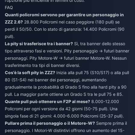
l'opzione più efficiente in termini di costi.
FAQ
Quanti policromi servono per garantire un personaggio in
ZZZ 2.6?
28.800 Policromi nel caso peggiore (180 pull) se
perdi il 50/50. Con lo stato di garanzia: 14.400 Policromi (90
pull).
La pity si trasferisce tra i banner?
Sì, tra banner dello stesso
tipo attraverso fasi e versioni. Pity personaggio → futuri banner
personaggi. Pity Motore-W → futuri banner Motore-W. Nessun
trasferimento tra tipi di banner diversi.
Cos'è la soft pity in ZZZ?
Inizia alla pull 75 (S10/S17) o alla pull
80 (S1-S4) nei banner dei personaggi, aumentando
gradualmente la probabilità di Grado S fino alla hard pity a 90
pull. La maggior parte ottiene un Grado S tra le pull 75 e 85.
Quante pull può ottenere un F2P al mese?
8.000-12.000
Policromi per ogni versione da 42 giorni (50-75 pull). Una
singola fase di 21 giorni: 4.000-6.000 Policromi (25-37 pull).
Pullare prima il personaggio o il Motore-W?
Sempre prima il
personaggio. I Motori-W distintivi offrono un aumento del 15-