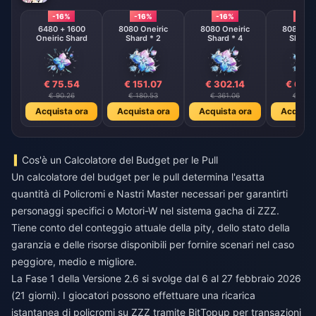
-16%
-16%
-16%
-16%
6480 + 1600
8080 Oneiric
8080 Oneiric
8080 One
Oneiric Shard
Shard * 2
Shard * 4
Shard 
€ 75.54
€ 151.07
€ 302.14
€ 604
€ 90.26
€ 180.53
€ 361.06
€ 722.
Acquista ora
Acquista ora
Acquista ora
Acquista
Cos'è un Calcolatore del Budget per le Pull
Un calcolatore del budget per le pull determina l'esatta
quantità di Policromi e Nastri Master necessari per garantirti
personaggi specifici o Motori-W nel sistema gacha di ZZZ.
Tiene conto del conteggio attuale della pity, dello stato della
garanzia e delle risorse disponibili per fornire scenari nel caso
peggiore, medio e migliore.
La Fase 1 della Versione 2.6 si svolge dal 6 al 27 febbraio 2026
(21 giorni). I giocatori possono effettuare una
ricarica
istantanea di policromi su ZZZ
tramite BitTopup per transazioni