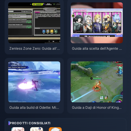
Zenless Zone Zero: Guida all'O
Guida alla scelta dell'Agente gr
perazione Bagel | Agosto 2026
atuito in ZZZ 3.1 | Agosto 2026
Guida alla build di Odette: Migli
Guida a Daji di Honor of Kings:
ori armi, set di artefatti e team |
Le 10 migliori strategie | Agost
Agosto 2026
o 2026
PRODOTTI CONSIGLIATI