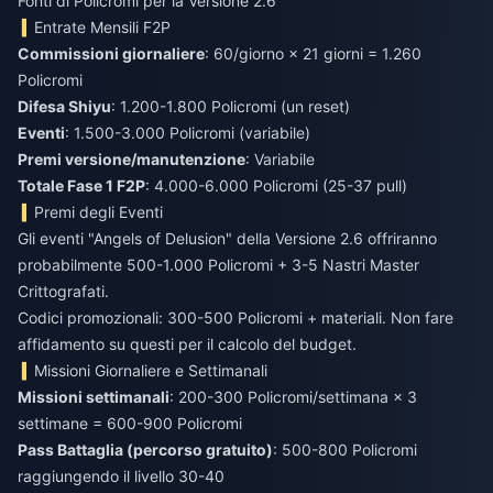
Fonti di Policromi per la Versione 2.6
Entrate Mensili F2P
Commissioni giornaliere
: 60/giorno × 21 giorni = 1.260
Policromi
Difesa Shiyu
: 1.200-1.800 Policromi (un reset)
Eventi
: 1.500-3.000 Policromi (variabile)
Premi versione/manutenzione
: Variabile
Totale Fase 1 F2P
: 4.000-6.000 Policromi (25-37 pull)
Premi degli Eventi
Gli eventi "Angels of Delusion" della Versione 2.6 offriranno
probabilmente 500-1.000 Policromi + 3-5 Nastri Master
Crittografati.
Codici promozionali: 300-500 Policromi + materiali. Non fare
affidamento su questi per il calcolo del budget.
Missioni Giornaliere e Settimanali
Missioni settimanali
: 200-300 Policromi/settimana × 3
settimane = 600-900 Policromi
Pass Battaglia (percorso gratuito)
: 500-800 Policromi
raggiungendo il livello 30-40