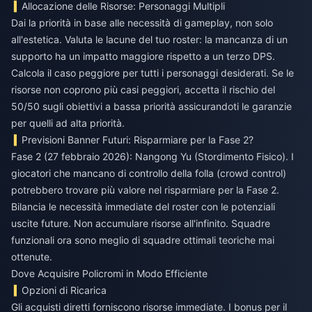
Allocazione delle Risorse: Personaggi Multipli
Dai la priorità in base alle necessità di gameplay, non solo
all'estetica. Valuta le lacune del tuo roster: la mancanza di un
supporto ha un impatto maggiore rispetto a un terzo DPS.
Calcola il caso peggiore per tutti i personaggi desiderati. Se le
risorse non coprono più casi peggiori, accetta il rischio del
50/50 sugli obiettivi a bassa priorità assicurandoti le garanzie
per quelli ad alta priorità.
Previsioni Banner Futuri: Risparmiare per la Fase 2?
Fase 2 (27 febbraio 2026): Nangong Yu (Stordimento Fisico). I
giocatori che mancano di controllo della folla (crowd control)
potrebbero trovare più valore nel risparmiare per la Fase 2.
Bilancia le necessità immediate del roster con le potenziali
uscite future. Non accumulare risorse all'infinito. Squadre
funzionali ora sono meglio di squadre ottimali teoriche mai
ottenute.
Dove Acquisire Policromi in Modo Efficiente
Opzioni di Ricarica
Gli acquisti diretti forniscono risorse immediate. I bonus per il