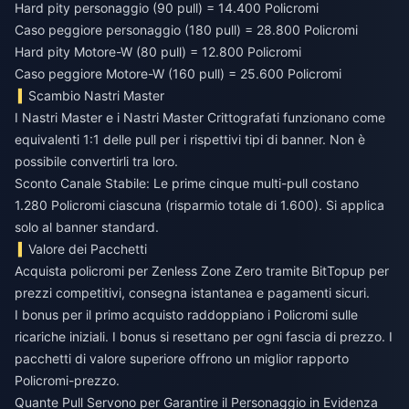
Hard pity personaggio (90 pull) = 14.400 Policromi
Caso peggiore personaggio (180 pull) = 28.800 Policromi
Hard pity Motore-W (80 pull) = 12.800 Policromi
Caso peggiore Motore-W (160 pull) = 25.600 Policromi
Scambio Nastri Master
I Nastri Master e i Nastri Master Crittografati funzionano come
equivalenti 1:1 delle pull per i rispettivi tipi di banner. Non è
possibile convertirli tra loro.
Sconto Canale Stabile: Le prime cinque multi-pull costano
1.280 Policromi ciascuna (risparmio totale di 1.600). Si applica
solo al banner standard.
Valore dei Pacchetti
Acquista policromi per Zenless Zone Zero
tramite BitTopup per
prezzi competitivi, consegna istantanea e pagamenti sicuri.
I bonus per il primo acquisto raddoppiano i Policromi sulle
ricariche iniziali. I bonus si resettano per ogni fascia di prezzo. I
pacchetti di valore superiore offrono un miglior rapporto
Policromi-prezzo.
Quante Pull Servono per Garantire il Personaggio in Evidenza