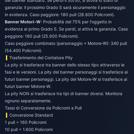
del banner standard. Se perdi il 50/50, si attiva lo stato di
garanzia: il prossimo Grado S sarà sicuramente il personaggio
in evidenza. Caso peggiore: 180 pull (28.800 Policromi).
Banner Motori-W
: Probabilità del 75% per l'oggetto in
evidenza al primo Grado S. Se perdi, si attiva la garanzia. Caso
peggiore: 160 pull (25.600 Policromi).
Caso peggiore combinato (personaggio + Motore-W): 340 pull
(54.400 Policromi).
Trasferimento del Contatore Pity
La pity si trasferisce tra banner dello stesso tipo attraverso le
fasi e le versioni. La pity del banner personaggi si trasferisce ai
futuri banner personaggi. La pity del Motore-W si trasferisce ai
futuri banner Motore-W.
La pity NON si trasferisce tra tipi di banner diversi. Monitora
ognuno separatamente.
Tassi di Conversione da Policromi a Pull
Conversione Standard
1 pull = 160 Policromi
10 pull = 1.600 Policromi