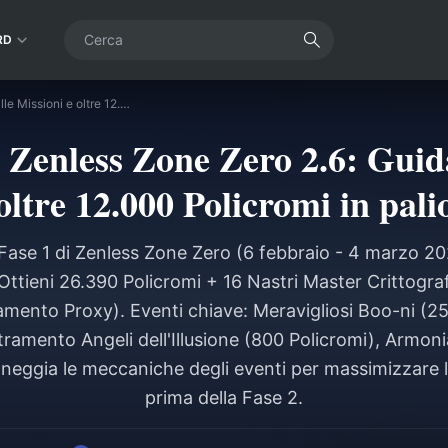
RD
Eventi Fase 1 di Zenless Zone Zero 2.6: Guida alle Missioni e oltre 12.000 Policromi in palio
i Zenless Zone Zero 2.6: Guida
oltre 12.000 Policromi in pali
Fase 1 di Zenless Zone Zero (6 febbraio - 4 marzo 2
tieni 26.390 Policromi + 16 Nastri Master Crittografat
mento Proxy). Eventi chiave: Meravigliosi Boo-ni (25
ramento Angeli dell'Illusione (800 Policromi), Armonia 
oneggia le meccaniche degli eventi per massimizzare 
prima della Fase 2.