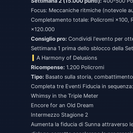
Settimana 2 (15.000 punti):
400-500 Pol
Focus: Meccaniche ritmiche (notevole aum
Completamento totale: Policromi ×100, Re
×120.000
Consiglio pro:
Condividi l'evento per ott
Settimana 1 prima dello sblocco della Se
A Harmony of Delusions
Ricompense:
1.200 Policromi
Tipo:
Basato sulla storia, combattiment
Completa tre Eventi Fiducia in sequenza
Whimsy in the Triple Meter
Encore for an Old Dream
Intermezzo Stagione 2
Aumenta la fiducia di Sunna attraverso le Mi