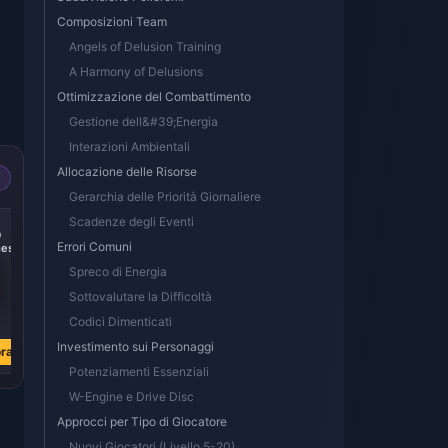
Composizioni Team
Angels of Delusion Training
A Harmony of Delusions
Ottimizzazione del Combattimento
Gestione dell&#39;Energia
Interazioni Ambientali
Allocazione delle Risorse
Gerarchia delle Priorità Giornaliere
-14%
-15%
Scadenze degli Eventi
0
300 + 30
60 Monochromes
Errori Comuni
es
Monochromes
Spreco di Energia
Sottovalutare la Difficoltà
€ 3.87
€ 0.90
Codici Dimenticati
€ 4.52
€ 1.06
Investimento sui Personaggi
ra
Acquista ora
Acquista ora
Potenziamenti Essenziali
W-Engine e Drive Disc
Approcci per Tipo di Giocatore
Nuovi Giocatori (Livello 5-20)