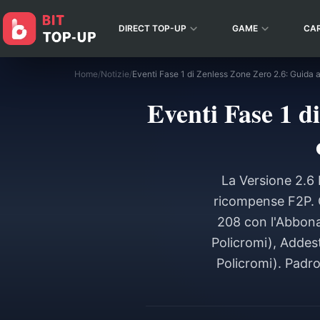
DIRECT TOP-UP
GAME
CA
Home
/
Notizie
/
Eventi Fase 1 d
La Versione 2.6 
ricompense F2P. Ot
208 con l'Abbona
Policromi), Addest
Policromi). Padr