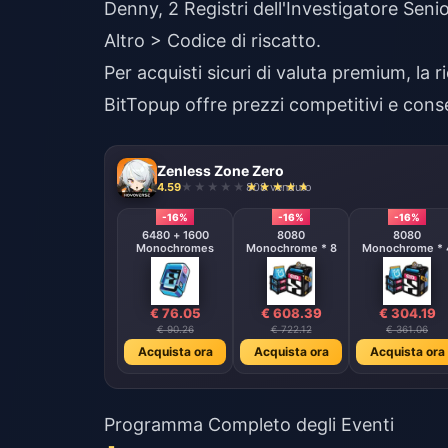
Denny, 2 Registri dell'Investigatore Seni
Altro > Codice di riscatto.
Per acquisti sicuri di valuta premium, la
r
BitTopup offre prezzi competitivi e cons
Zenless Zone Zero
4.59
808 venduto
-16%
-16%
-16%
6480 + 1600
8080
8080
Monochromes
Monochrome * 8
Monochrome * 
€ 76.05
€ 608.39
€ 304.19
€ 90.26
€ 722.12
€ 361.06
Acquista ora
Acquista ora
Acquista ora
Programma Completo degli Eventi