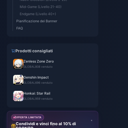
Mid-Game (Livello 21-40)
Endgame (Livello 40+)
Pianificazione dei Banner
FAQ
Prodotti consigliati
Zenless Zone Zero
GLOBAL
808 venduto
Genshin Impact
GLOBAL
696 venduto
Honkai: Star Rail
GLOBAL
959 venduto
OFFERTA LIMITATA
Condividi e vinci fino al 10% di