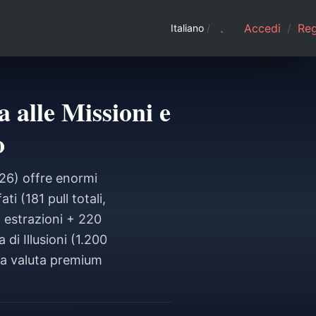
Accedi
/
Regi
Italiano
/
 alle Missioni e
o
026) offre enormi
i (181 pull totali,
 estrazioni + 220
di Illusioni (1.200
la valuta premium