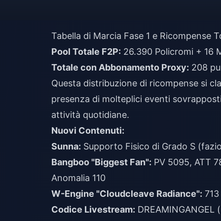
Tabella di Marcia Fase 1 e Ricompense To
Pool Totale F2P:
26.390 Policromi + 16 M
Totale con Abbonamento Proxy:
208 pul
Questa distribuzione di ricompense si clas
presenza di molteplici eventi sovrapposti
attività quotidiane.
Nuovi Contenuti:
Sunna:
Supporto Fisico di Grado S (fazi
Bangboo "Biggest Fan":
PV 5095, ATT 78
Anomalia 110
W-Engine "Cloudcleave Radiance":
713 
Codice Livestream:
DREAMINGANGEL (sca