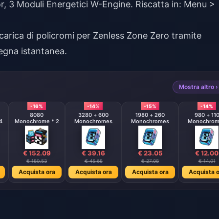
or, 3 Moduli Energetici W-Engine. Riscatta in: Menu >
icarica di policromi per Zenless Zone Zero
tramite
egna istantanea.
Mostra altro ›
-16%
-14%
-15%
-14%
8080
3280 + 600
1980 + 260
980 + 11
4
Monochrome * 2
Monochromes
Monochromes
Monochrom
€ 152.09
€ 39.16
€ 23.05
€ 12.00
€ 180.53
€ 45.68
€ 27.08
€ 14.01
Acquista ora
Acquista ora
Acquista ora
Acquista o