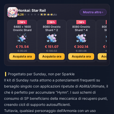
Honkai: Star Rail
Mostra altro ›
4.26
906 venduto
-16%
-16%
-16%
-16%
6480 + 1600
8080 Oneiric
8080 Oneiric
8080 One
Oneiric Shard
Shard * 2
Shard * 4
Shard 
€ 75.54
€ 151.07
€ 302.14
€ 604
€ 90.26
€ 180.53
€ 361.06
€ 722.
Acquista ora
Acquista ora
Acquista ora
Acquista
Progettato per Sunday, non per Sparkle
Il kit di Sunday ruota attorno a potenziamenti frequenti su
bersaglio singolo con applicazioni ripetute di Abilità/Ultimate, il
che è perfetto per accumulare "Hymn". I suoi schemi di
consumo di SP beneficiano della meccanica di recupero punti,
creando cicli di supporto autosufficienti.
Tuttavia, qualsiasi personaggio dell'Armonia con un uso