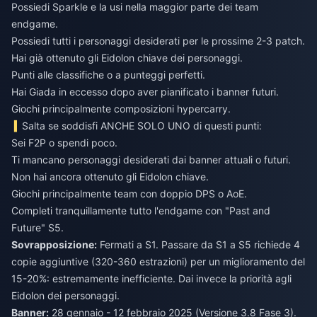
Possiedi Sparkle e la usi nella maggior parte dei team
endgame.
Possiedi tutti i personaggi desiderati per le prossime 2-3 patch.
Hai già ottenuto gli Eidolon chiave dei personaggi.
Punti alle classifiche o a punteggi perfetti.
Hai Giada in eccesso dopo aver pianificato i banner futuri.
Giochi principalmente composizioni hypercarry.
Salta se soddisfi ANCHE SOLO UNO di questi punti:
Sei F2P o spendi poco.
Ti mancano personaggi desiderati dai banner attuali o futuri.
Non hai ancora ottenuto gli Eidolon chiave.
Giochi principalmente team con doppio DPS o AoE.
Completi tranquillamente tutto l'endgame con "Past and
Future" S5.
Sovrapposizione:
Fermati a S1. Passare da S1 a S5 richiede 4
copie aggiuntive (320-360 estrazioni) per un miglioramento del
15-20%: estremamente inefficiente. Dai invece la priorità agli
Eidolon dei personaggi.
Banner:
28 gennaio - 12 febbraio 2025 (Versione 3.8 Fase 3).