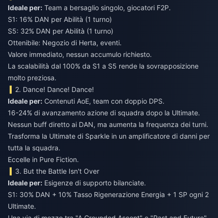
Ideale per:
Team a bersaglio singolo, giocatori F2P.
S1: 16% DAN per Abilità (1 turno)
S5: 32% DAN per Abilità (1 turno)
Ottenibile: Negozio di Herta, eventi.
Valore immediato, nessun accumulo richiesto.
La scalabilità dal 100% da S1 a S5 rende la sovrapposizione
molto preziosa.
2. Dance! Dance! Dance!
Ideale per:
Contenuti AoE, team con doppio DPS.
16-24% di avanzamento azione di squadra dopo la Ultimate.
Nessun buff diretto ai DAN, ma aumenta la frequenza dei turni.
Trasforma la Ultimate di Sparkle in un amplificatore di danni per
tutta la squadra.
Eccelle in Pure Fiction.
3. But the Battle Isn't Over
Ideale per:
Esigenze di supporto bilanciate.
S1: 30% DAN + 10% Tasso Rigenerazione Energia + 1 SP ogni 2
Ultimate.
Una via di mezzo tra "A Grounded Ascent" e "Past and Future".