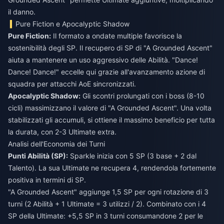
il danno.
Pure Fiction e Apocalyptic Shadow
Pure Fiction:
Il formato a ondate multiple favorisce la
sostenibilità degli SP. Il recupero di SP di "A Grounded Ascent"
aiuta a mantenere un uso aggressivo delle Abilità. "Dance!
Dance! Dance!" eccelle qui grazie all'avanzamento azione di
squadra per attacchi AoE sincronizzati.
Apocalyptic Shadow:
Gli scontri prolungati con i boss (8-10
cicli) massimizzano il valore di "A Grounded Ascent". Una volta
stabilizzati gli accumuli, si ottiene il massimo beneficio per tutta
la durata, con 2-3 Ultimate extra.
Analisi dell'Economia dei Turni
Punti Abilità (SP):
Sparkle inizia con 5 SP (3 base + 2 dal
Talento). La sua Ultimate ne recupera 4, rendendola fortemente
positiva in termini di SP.
"A Grounded Ascent" aggiunge 1,5 SP per ogni rotazione di 3
turni (2 Abilità + 1 Ultimate = 3 utilizzi / 2). Combinato con i 4
SP della Ultimate: +5,5 SP in 3 turni consumandone 2 per le