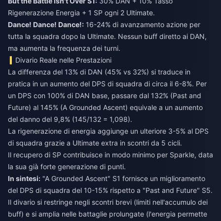
But the Battle Isn't Over S1:
30% DAN + 10% Tasso
Rigenerazione Energia + 1 SP ogni 2 Ultimate.
Dance! Dance! Dance!:
16-24% di avanzamento azione per
tutta la squadra dopo la Ultimate. Nessun buff diretto ai DAN,
ma aumenta la frequenza dei turni.
Divario Reale nelle Prestazioni
La differenza del 13% di DAN (45% vs 32%) si traduce in
pratica in un aumento del DPS di squadra di circa il 6-8%. Per
un DPS con 100% di DAN base, passare dal 132% (Past and
Future) al 145% (A Grounded Ascent) equivale a un aumento
del danno del 9,8% (145/132 = 1,098).
La rigenerazione di energia aggiunge un ulteriore 3-5% al DPS
di squadra grazie a Ultimate extra in scontri da 5 cicli.
Il recupero di SP contribuisce in modo minimo per Sparkle, data
la sua già forte generazione di punti.
In sintesi:
"A Grounded Ascent" S1 fornisce un miglioramento
del DPS di squadra del 10-15% rispetto a "Past and Future" S5.
Il divario si restringe negli scontri brevi (limiti nell'accumulo dei
buff) e si amplia nelle battaglie prolungate (l'energia permette