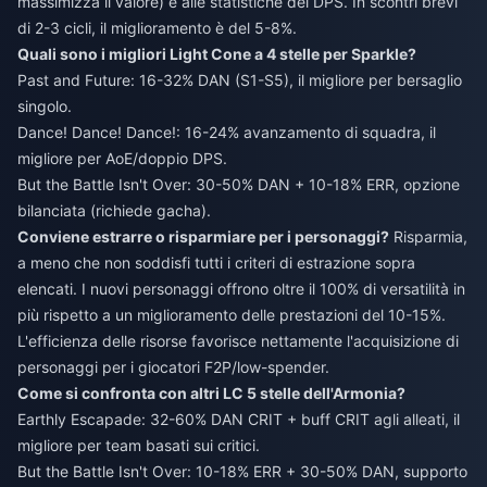
massimizza il valore) e alle statistiche del DPS. In scontri brevi
di 2-3 cicli, il miglioramento è del 5-8%.
Quali sono i migliori Light Cone a 4 stelle per Sparkle?
Past and Future: 16-32% DAN (S1-S5), il migliore per bersaglio
singolo.
Dance! Dance! Dance!: 16-24% avanzamento di squadra, il
migliore per AoE/doppio DPS.
But the Battle Isn't Over: 30-50% DAN + 10-18% ERR, opzione
bilanciata (richiede gacha).
Conviene estrarre o risparmiare per i personaggi?
Risparmia,
a meno che non soddisfi tutti i criteri di estrazione sopra
elencati. I nuovi personaggi offrono oltre il 100% di versatilità in
più rispetto a un miglioramento delle prestazioni del 10-15%.
L'efficienza delle risorse favorisce nettamente l'acquisizione di
personaggi per i giocatori F2P/low-spender.
Come si confronta con altri LC 5 stelle dell'Armonia?
Earthly Escapade: 32-60% DAN CRIT + buff CRIT agli alleati, il
migliore per team basati sui critici.
But the Battle Isn't Over: 10-18% ERR + 30-50% DAN, supporto