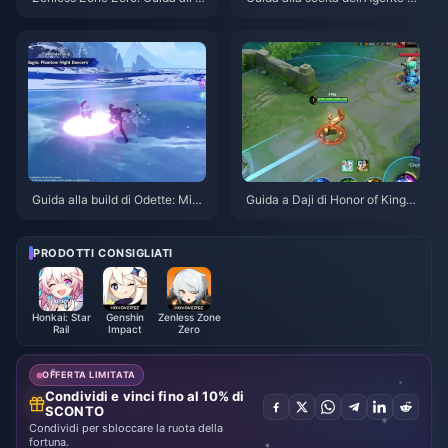
perazione Bagel | Agosto 2026
atuito in ZZZ 3.1 | Agosto 2026
Guida alla build di Odette: Migli
Guida a Daji di Honor of Kings:
ori armi, set di artefatti e team |
Le 10 migliori strategie | Agost
Agosto 2026
o 2026
PRODOTTI CONSIGLIATI
Honkai: Star
Genshin
Zenless Zone
Rail
Impact
Zero
OFFERTA LIMITATA
Condividi e vinci fino al 10% di
SCONTO
Condividi per sbloccare la ruota della
fortuna.