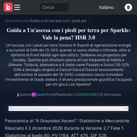
Cerca
Italiano
/
Home
/
Notizie
/
Guida a Un'ascesa con i piedi per terra per Sparkle: Vale la pena? HSR 3.0
Guida a Un'ascesa con i piedi per terra per Sparkle:
Vale la pena? HSR 3.0
Un'ascesa con i piedi per terra fornisce 6-8 punti di rigenerazione energia
e accumuli di DAN del 15-24% quando si usano Abilità o Ultimate, oltre al
ripristino di Punti Abilità ogni due utilizzi. Sebbene sia progettato per
Sunday, Sparkle può sfruttarlo grazie all'uso frequente di Abilità e
Ultimate. Tuttavia, alternative a 4 stelle come Passato e futuro (16-32%
DAN a bersaglio singolo) e Danza! Danza! Danza! (avanzamento
dell'azione di squadra del 16-24%) competono senza richiedere
l'investimento di Giada stellare. Il divario prestazionale giustifica l'acquisto
per chi gioca con Sparkle?
Autore:
David Kim
Pubblicato il:
2026/02/06
13 min lettura
Indice dei contenuti
Panoramica di "A Grounded Ascent": Statistiche e Meccaniche
Rilasciato il 3 dicembre 2026 durante la Versione 2.7 Fase 1.
Statistiche al livello 80: PV 1164, ATT 476, DIF 529.