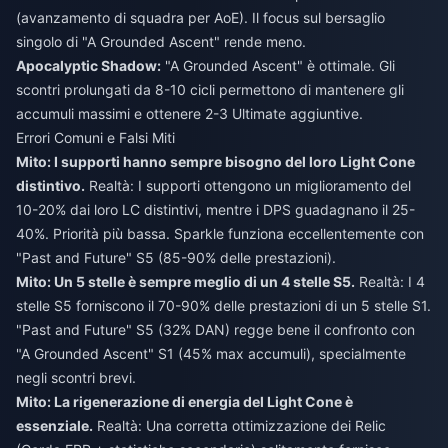
(avanzamento di squadra per AoE). Il focus sul bersaglio
singolo di "A Grounded Ascent" rende meno.
Apocalyptic Shadow:
"A Grounded Ascent" è ottimale. Gli
scontri prolungati da 8-10 cicli permettono di mantenere gli
accumuli massimi e ottenere 2-3 Ultimate aggiuntive.
Errori Comuni e Falsi Miti
Mito: I supporti hanno sempre bisogno del loro Light Cone
distintivo.
Realtà: I supporti ottengono un miglioramento del
10-20% dai loro LC distintivi, mentre i DPS guadagnano il 25-
40%. Priorità più bassa. Sparkle funziona eccellentemente con
"Past and Future" S5 (85-90% delle prestazioni).
Mito: Un 5 stelle è sempre meglio di un 4 stelle S5.
Realtà: I 4
stelle S5 forniscono il 70-90% delle prestazioni di un 5 stelle S1.
"Past and Future" S5 (32% DAN) regge bene il confronto con
"A Grounded Ascent" S1 (45% max accumuli), specialmente
negli scontri brevi.
Mito: La rigenerazione di energia del Light Cone è
essenziale.
Realtà: Una corretta ottimizzazione dei Relic