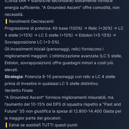
(Corda ERR + statistiche secondarie) solitamente fornisce
energia sufficiente. "A Grounded Ascent" offre comodità, non
necessità.
Rendimenti Decrescenti
Progressione di potenza: Kit base (100%) → Relic (+30%) → LC
4 stelle (+15%) → LC 5 stelle (+10%) → Eidolon (+5-15%) →
Sovrapposizione LC (+3-5%).
Gli investimenti iniziali (personaggi, relic) forniscono i
miglioramenti maggiori. L'ottimizzazione avanzata (LC 5 stelle,
Eidolon, sovrapposizioni) offre guadagni minori a costi più
elevati.
Strategia:
Potenzia 8-10 personaggi con relic e LC 4 stelle
prima di investire in qualsiasi LC 5 stelle distintivo.
Verdetto Finale
"A Grounded Ascent" fornisce miglioramenti misurabili, ma
l'aumento del 10-15% del DPS di squadra rispetto a "Past and
Future" S5 non giustifica la spesa di 12.800-14.400 Giada per
la maggior parte dei giocatori.
Estrai se soddisfi TUTTI questi punti: