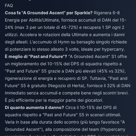
FAQ
Cosa fa "A Grounded Ascent" per Sparkle?
Rigenera 6-8
Energia per Abilità/Ultimate, fornisce accumuli di DAN del 15-
24% (max 3 per un totale di 45-72%) e recupera 1 SP ogni 2
utilizzi. Accelera le rotazioni della Ultimate e aumenta i danni
degli alleati. L'accumulo di Hymn su bersaglio singolo richiede
di potenziare lo stesso alleato 3 volte, ideale per hypercarry.
È meglio di "Past and Future"?
"A Grounded Ascent" S1 offre
un miglioramento del 10-15% del DPS di squadra rispetto a
"Past and Future" S5 grazie a DAN più elevati (45% vs 32%),
rigenerazione di energia e recupero di SP. Tuttavia, "Past and
Future" S5 è gratuito (Negozio di Herta), fornisce il 32% di DAN
immediato senza accumuli e compete bene negli scontri brevi.
È più efficiente per la maggior parte dei giocatori.
Di quanto aumenta il danno?
Circa il 10-15% del DPS di
squadra rispetto a "Past and Future" S5 in scenari ottimali.
Varia in base alla durata dello scontro (più lungo favorisce "A
Grounded Ascent"), alla composizione del team (l'hypercarry