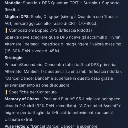
Modello:
Sparkle + DPS Quantum CRIT + Sustain + Supporto
flessibile.
Migliori DPS:
Seele, Qingque (sinergia Quantum con Traccia
A6), personaggi con alto Tasso di CRIT (70-80%).
Composizioni Doppio DPS (Efficacia Ridotta)
Sparkle deve scegliere quale DPS riceve gli accumuli di Hymn.
Alternare i bersagli impedisce di raggiungere il valore massimo
(15-30% DAN invece di 45%).
Strategie:
Primario/Secondario: Concentra tutti i buff sul DPS primario.
Alternato: Mantieni 1-2 accumuli su entrambi (efficacia ridotta).
"Dance! Dance! Dance!" è superiore in questo caso grazie
all'avanzamento azione di squadra.
Specifiche per Contenuto
Memory of Chaos:
"Past and Future" S5 è migliore per speed-
clear in 2-3 cicli (32% DAN immediato). "A Grounded Ascent" è
migliore per battaglie da 4-5 cicli (mantenimento accumuli,
Ultimate extra).
Pure Fiction:
"Dance! Dance! Dance!" è superiore