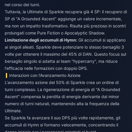
nel corso dei turni.
Tuttavia, la Ultimate di Sparkle recupera già 4 SP: il recupero di
SP di "A Grounded Ascent" aggiunge un valore incrementale,
ma non un impatto trasformativo. Risulta più prezioso in scontri
prolungati come Pure Fiction o Apocalyptic Shadow.
Limitazione degli accumuli di Hymn:
Gli accumuli si applicano
ai singoli alleati. Sparkle deve potenziare lo stesso bersaglio 3
volte per ottenere il massimo del 45% di DAN. Questo focus sul
bersaglio singolo si adatta ai team "hypercarry", ma riduce
l'efficacia nelle formazioni con doppio DPS.
Interazioni con l'Avanzamento Azione
L'avanzamento azione del 50% di Sparkle crea un ordine di
turni complesso. La rigenerazione di energia di "A Grounded
Ascent" compensa la perdita di energia derivante dal minor
numero di turni naturali, mantenendo alta la frequenza della
Ultimate.
Se Sparkle fa avanzare il suo DPS più volte rapidamente, gli
accumuli di Hymn si formano velocemente, concentrando il
danno iniziale per i personaggi orientati al burst.