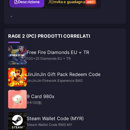
Descrizione
Invita e guadagna
HOT
-
RAGE 2 (PC) PRODOTTI CORRELATI
Free Fire Diamonds EU + TR
100+25 Diamonds EU + TR
JinJinJin Gift Pack Redeem Code
JinJinJin Firework Experence BAG
9 Card 980x
9卡150點
Steam Wallet Code (MYR)
Steam Wallet Code RM5 MY