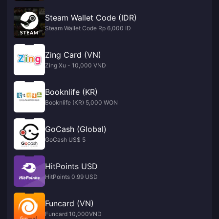
Steam Wallet Code (IDR)
Steam Wallet Code Rp 6,000 ID
Zing Card (VN)
Zing Xu - 10,000 VND
Booknlife (KR)
Booknlife (KR) 5,000 WON
GoCash (Global)
GoCash US$ 5
HitPoints USD
HitPoints 0.99 USD
Funcard (VN)
Funcard 10,000VND