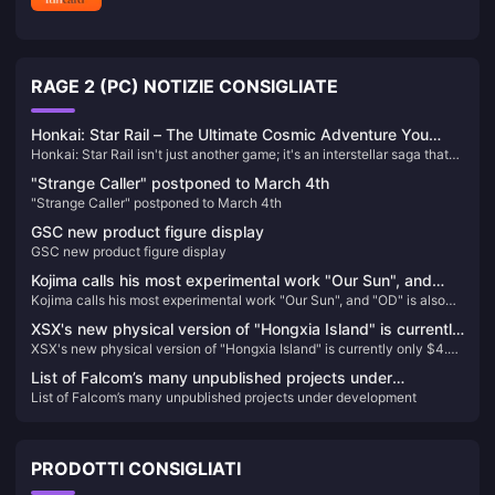
RAGE 2 (PC) NOTIZIE CONSIGLIATE
Honkai: Star Rail – The Ultimate Cosmic Adventure You
Honkai: Star Rail isn't just another game; it's an interstellar saga that
Can't Afford to Miss!
will keep you on the edge of your seat. Picture this: you’re aboard the
"Strange Caller" postponed to March 4th
Astral Express, journeying through the cosmos, uncovering secrets,
"Strange Caller" postponed to March 4th
and battling against the enigmatic Honkai. Each character you meet
has a story that intertwines with the grand narrative, filled with
GSC new product figure display
unexpected twists and turns that will leave you craving for more.
GSC new product figure display
Kojima calls his most experimental work "Our Sun", and
Kojima calls his most experimental work "Our Sun", and "OD" is also
"OD" is also different.
different.
XSX's new physical version of "Hongxia Island" is currently
XSX's new physical version of "Hongxia Island" is currently only $4.37
only $4.37 on GameSpot
on GameSpot
List of Falcom’s many unpublished projects under
List of Falcom’s many unpublished projects under development
development
PRODOTTI CONSIGLIATI