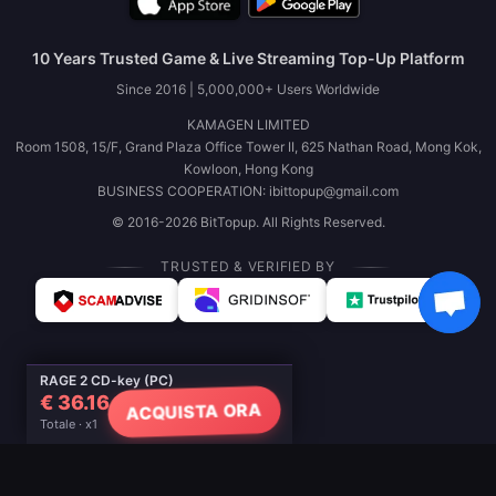
10 Years Trusted Game & Live Streaming Top-Up Platform
Since 2016 | 5,000,000+ Users Worldwide
KAMAGEN LIMITED
Room 1508, 15/F, Grand Plaza Office Tower II, 625 Nathan Road, Mong Kok,
Kowloon, Hong Kong
BUSINESS COOPERATION: ibittopup@gmail.com
© 2016-2026 BitTopup. All Rights Reserved.
TRUSTED & VERIFIED BY
RAGE 2 CD-key (PC)
€ 36.16
ACQUISTA ORA
Totale · x1