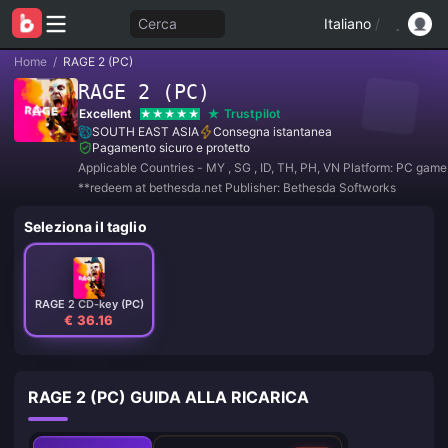
Cerca
Italiano
/
Home
/
RAGE 2 (PC)
RAGE 2 (PC)
Excellent
Trustpilot
SOUTH EAST ASIA
Consegna istantanea
Pagamento sicuro e protetto
Applicable Countries - MY , SG , ID, TH, PH, VN Platform: PC gam
**redeem at bethesda.net Publisher: Bethesda Softworks
Seleziona il taglio
RAGE 2 CD-key (PC)
€ 36.16
RAGE 2 (PC) GUIDA ALLA RICARICA