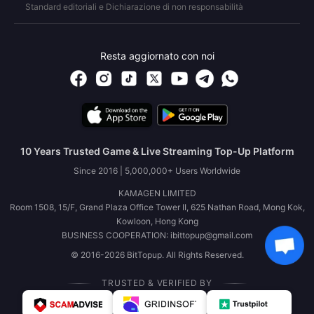
Standard editoriali e Dichiarazione di non responsabilità
Resta aggiornato con noi
10 Years Trusted Game & Live Streaming Top-Up Platform
Since 2016 | 5,000,000+ Users Worldwide
KAMAGEN LIMITED
Room 1508, 15/F, Grand Plaza Office Tower II, 625 Nathan Road, Mong Kok,
Kowloon, Hong Kong
BUSINESS COOPERATION: ibittopup@gmail.com
© 2016-2026 BitTopup. All Rights Reserved.
TRUSTED & VERIFIED BY