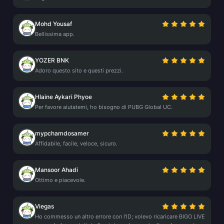
Mohd Yousaf
Bellissima app.
YOZER BNK
Adoro questo sito e questi prezzi.
Hlaine Aykari Phyoe
Per favore aiutatemi, ho bisogno di PUBG Global UC.
mypchamdosamer
Affidabile, facile, veloce, sicuro.
Mansoor Ahadi
Ottimo e piacevole.
Viegas
Ho commesso un altro errore con l'ID; volevo ricaricare BIGO LIVE