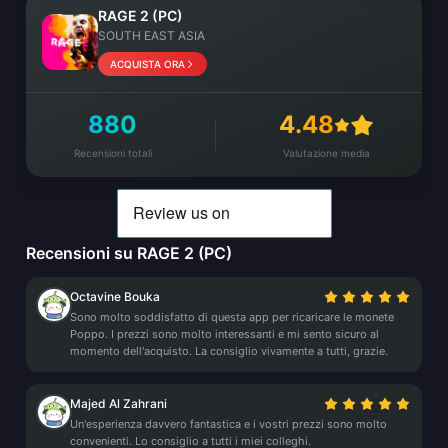
RAGE 2 (PC)
SOUTH EAST ASIA
ACQUISTA ORA
880
4.48
Recensioni totali
Valutazione media
Recensioni su RAGE 2 (PC)
Octavine Bouka
Sono molto soddisfatto di questa app per ricaricare le monete
Poppo. I prezzi sono molto interessanti e mi sento sicuro al
momento dell'acquisto. La consiglio vivamente a tutti, grazie.
Majed Al Zahrani
Un'esperienza davvero fantastica e i vostri prezzi sono molto
convenienti. Lo consiglio a tutti i miei colleghi.