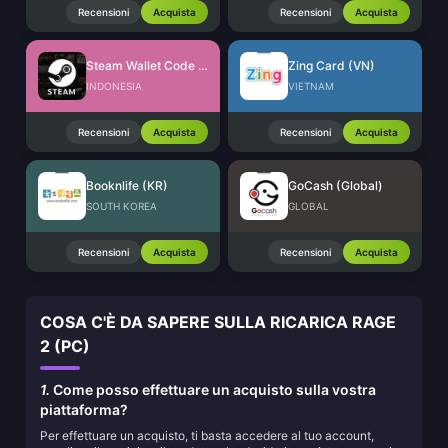
Recensioni
Acquista
Recensioni
Acquista
Steam Wallet Code (IDR)
Zing Card (VN)
INDONESIA
VIETNAM
Recensioni
Acquista
Recensioni
Acquista
Booknlife (KR)
GoCash (Global)
SOUTH KOREA
GLOBAL
Recensioni
Acquista
Recensioni
Acquista
COSA C'È DA SAPERE SULLA RICARICA RAGE
2 (PC)
1.
Come posso effettuare un acquisto sulla vostra
piattaforma?
Per effettuare un acquisto, ti basta accedere al tuo account,