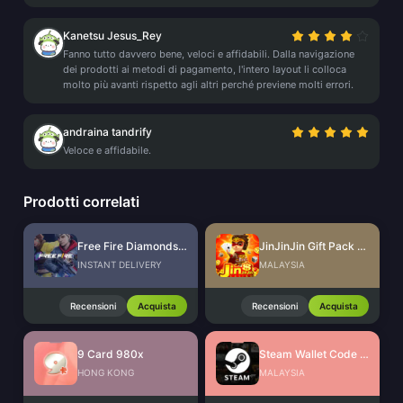
Kanetsu Jesus_Rey
Fanno tutto davvero bene, veloci e affidabili. Dalla navigazione
dei prodotti ai metodi di pagamento, l'intero layout li colloca
molto più avanti rispetto agli altri perché previene molti errori.
andraina tandrify
Veloce e affidabile.
Prodotti correlati
Free Fire Diamonds EU + TR
JinJinJin Gift Pack Redeem Code
INSTANT DELIVERY
MALAYSIA
Recensioni
Acquista
Recensioni
Acquista
9 Card 980x
Steam Wallet Code (MYR)
HONG KONG
MALAYSIA