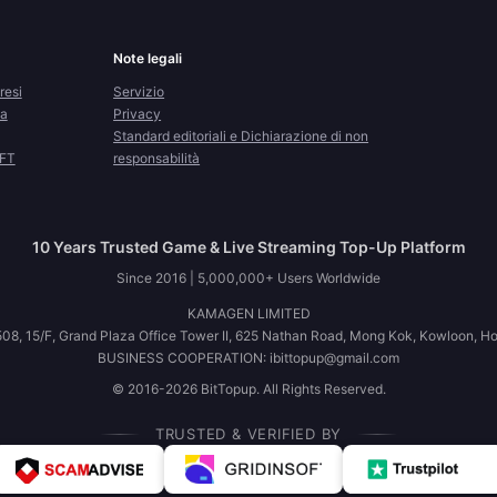
Note legali
resi
Servizio
la
Privacy
Standard editoriali e Dichiarazione di non
CFT
responsabilità
10 Years Trusted Game & Live Streaming Top-Up Platform
Since 2016 | 5,000,000+ Users Worldwide
KAMAGEN LIMITED
08, 15/F, Grand Plaza Office Tower II, 625 Nathan Road, Mong Kok, Kowloon, H
BUSINESS COOPERATION: ibittopup@gmail.com
© 2016-2026 BitTopup. All Rights Reserved.
TRUSTED & VERIFIED BY