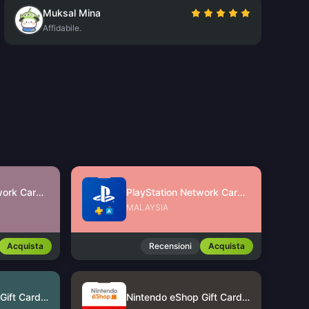
Muksal Mina
Affidabile.
PlayStation Network Card (SG)
PlayStation Network Card (MY)
MALAYSIA
Acquista
Recensioni
Acquista
Nintendo eShop Gift Card (US)
Nintendo eShop Gift Card (HK)