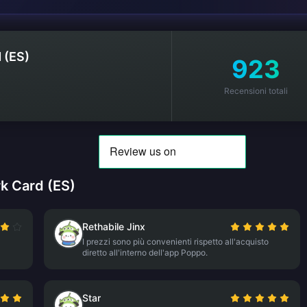
 (ES)
923
Recensioni totali
k Card (ES)
Rethabile Jinx
I prezzi sono più convenienti rispetto all'acquisto
diretto all'interno dell'app Poppo.
Star