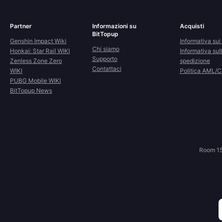
Partner
Informazioni su
Acquisti
BitTopup
Genshin Impact Wiki
Informativa sui 
Chi siamo
Honkai: Star Rail WIKI
Informativa sul
Supporto
Zenless Zone Zero
spedizione
Contattaci
WIKI
Politica AML/
PUBG Mobile WIKI
BitTopup News
Room 15