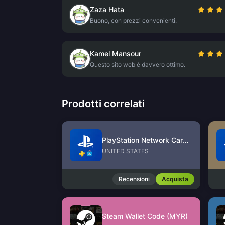
Zaza Hata
Buono, con prezzi convenienti.
Kamel Mansour
Questo sito web è davvero ottimo.
Prodotti correlati
PlayStation Network Card (US)
UNITED STATES
Recensioni
Acquista
Steam Wallet Code (MYR)