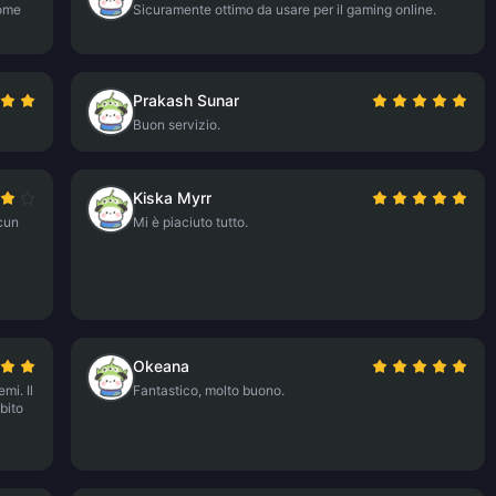
come
Sicuramente ottimo da usare per il gaming online.
Prakash Sunar
Buon servizio.
Kiska Myrr
lcun
Mi è piaciuto tutto.
Okeana
mi. Il
Fantastico, molto buono.
bito