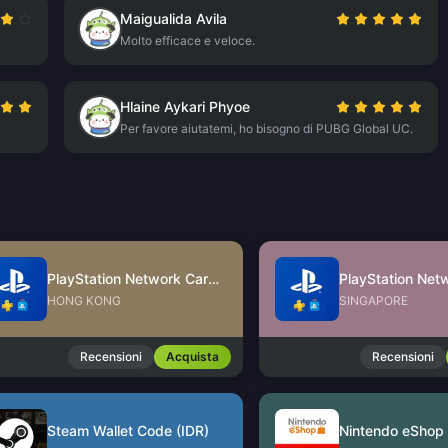
Maigualida Avila
Molto efficace e veloce.
Hlaine Aykari Phyoe
Per favore aiutatemi, ho bisogno di PUBG Global UC.
PlayStation Network Card (HK)
HONG KONG
SINGAPORE
Recensioni
Acquista
Recensioni
Steam Wallet Code (IDR)