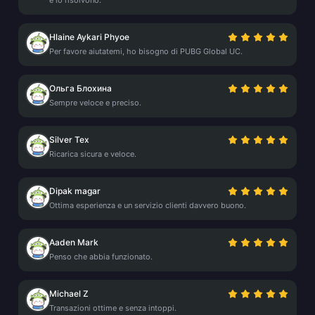
e lo risolvono.
Hlaine Aykari Phyoe
Per favore aiutatemi, ho bisogno di PUBG Global UC.
Ольга Блохина
Sempre veloce e preciso.
Silver Tex
Ricarica sicura e veloce.
Dipak magar
Ottima esperienza e un servizio clienti davvero buono.
Aaden Mark
Penso che abbia funzionato.
Michael Z
Transazioni ottime e senza intoppi.