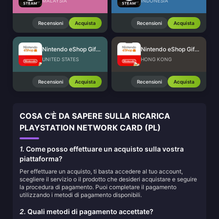
MALAYSIA
INDONESIA
Recensioni
Acquista
Recensioni
Acquista
Nintendo eShop Gift Card (US)
Nintendo eShop Gift Card (HK)
UNITED STATES
HONG KONG
Recensioni
Acquista
Recensioni
Acquista
COSA C'È DA SAPERE SULLA RICARICA
PLAYSTATION NETWORK CARD (PL)
1.
Come posso effettuare un acquisto sulla vostra
piattaforma?
Per effettuare un acquisto, ti basta accedere al tuo account,
scegliere il servizio o il prodotto che desideri acquistare e seguire
la procedura di pagamento. Puoi completare il pagamento
utilizzando i metodi di pagamento disponibili.
2.
Quali metodi di pagamento accettate?