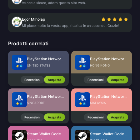
Veloce e sicuro, adoro questo sito web.
Egor Miholap
Mi piace molto la vostra app, ricarica in un secondo. Grazie!
Prodotti correlati
PlayStation Network Card (US)
PlayStation Network Card (HK)
UNITED STATES
HONG KONG
Recensioni
Acquista
Recensioni
Acquista
PlayStation Network Card (SG)
PlayStation Network Card (MY)
SINGAPORE
MALAYSIA
Recensioni
Acquista
Recensioni
Acquista
Steam Wallet Code (MYR)
Steam Wallet Code (IDR)