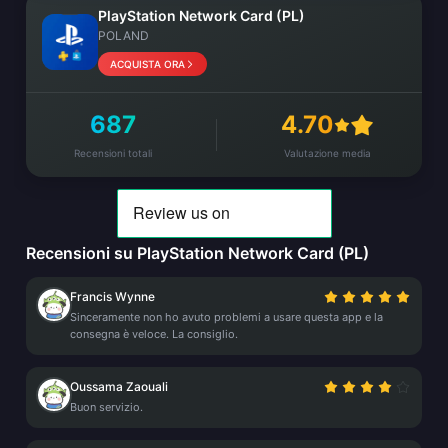
PlayStation Network Card (PL)
POLAND
ACQUISTA ORA
687
4.70
Recensioni totali
Valutazione media
Recensioni su PlayStation Network Card (PL)
Francis Wynne
Sinceramente non ho avuto problemi a usare questa app e la
consegna è veloce. La consiglio.
Oussama Zaouali
Buon servizio.