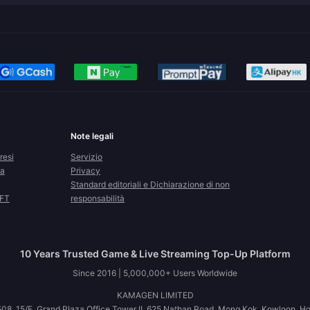
Note legali
resi
Servizio
la
Privacy
Standard editoriali e Dichiarazione di non
CFT
responsabilità
10 Years Trusted Game & Live Streaming Top-Up Platform
Since 2016 | 5,000,000+ Users Worldwide
KAMAGEN LIMITED
08, 15/F, Grand Plaza Office Tower II, 625 Nathan Road, Mong Kok, Kowloon, H