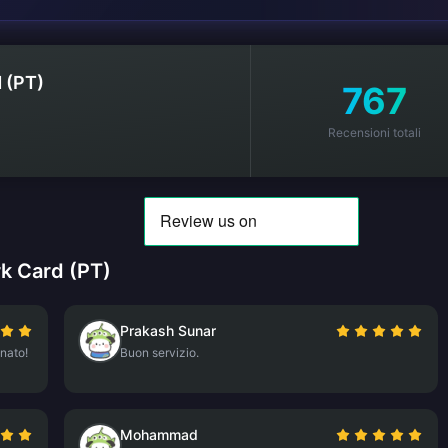
 (PT)
767
Recensioni totali
k Card (PT)
Prakash Sunar
nato!
Buon servizio.
Mohammad