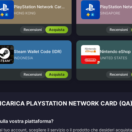
PlayStation Network Card (HK)
HONG KONG
SINGAPORE
Recensioni
Acquista
Recensioni
Steam Wallet Code (IDR)
INDONESIA
UNITED STATES
Recensioni
Acquista
Recensioni
RICARICA PLAYSTATION NETWORK CARD (QA
lla vostra piattaforma?
al tuo account, scegliere il servizio o il prodotto che desideri acqui