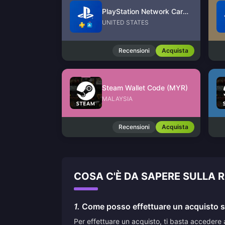
PlayStation Network Card (US)
UNITED STATES
Recensioni
Acquista
Steam Wallet Code (MYR)
MALAYSIA
Recensioni
Acquista
COSA C'È DA SAPERE SULLA 
1.
Come posso effettuare un acquisto su
Per effettuare un acquisto, ti basta accedere 