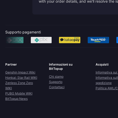
with your order details, and we'll resolve the 
Supporto pagamenti
Partner
Informazioni su
Acquisti
BitTopup
Genshin Impact Wiki
Informativa sui 
Chi siamo
Honkai: Star Rail WIKI
Informativa sul
Supporto
Zenless Zone Zero
spedizione
Contattaci
WIKI
Politica AML/
PUBG Mobile WIKI
BitTopup News