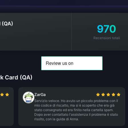
 (QA)
970
Recensioni totali
rk Card (QA)
ZarGa
Servizio veloce. Ho avuto un piccolo problema con il
mio codice di riscatto, ma si è scoperto che era già
stato consegnato ed era finito nella cartella spam.
Dopo aver contattato l'assistenza il problema è stato
risolto, con la guida di Anna.