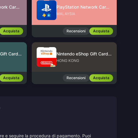
PlayStation Network Card (SG)
PlayStation Network Card (MY)
MALAYSIA
Acquista
Recensioni
Acquista
Nintendo eShop Gift Card (US)
Nintendo eShop Gift Card (HK)
HONG KONG
Acquista
Recensioni
Acquista
)
stare e seguire la procedura di pagamento. Puoi