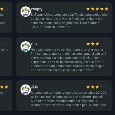
zoopry
lla
BitTopup offre alcune delle tariffe più competitive che
,
abbia mai visto. Il sito web è facile da navigare e ci
agli
sono molte opzioni di pagamento. Tutto è andato
liscio. Tornerò sicuramente!
C C
 ma ho
Ho usato questo sito per ricaricare e, anche se alla
fine ha funzionato, i crediti non sono apparsi subito. Il
servizio clienti ha impiegato almeno 5 minuti per
rispondere, il che mi ha messo ansia, ma alla fine la
ricarica è andata a buon fine. Sarebbe molto meglio
se l'assistenza rispondesse più velocemente.
馮時
amo
Ricarico qui da molto tempo e ho speso più di 20.000
dollari, ma non ci sono mai sconti o offerte speciali.
Altre piattaforme offrono coupon o cashback. È
deludente non vedere alcun premio per i clienti fedeli.