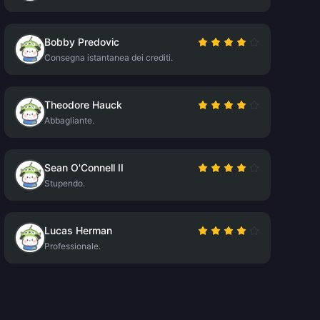
Bobby Predovic
Consegna istantanea dei crediti.
Theodore Hauck
Abbagliante.
Sean O'Connell II
Stupendo.
Lucas Herman
Professionale.