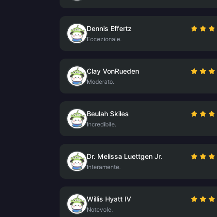
Dennis Effertz
Eccezionale.
Clay VonRueden
Moderato.
Beulah Skiles
Incredibile.
Dr. Melissa Luettgen Jr.
Interamente.
Willis Hyatt IV
Notevole.