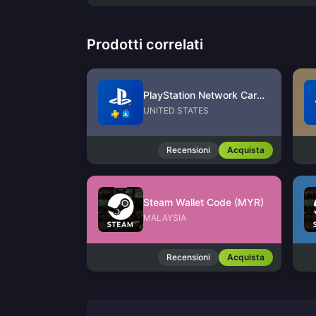
Prodotti correlati
PlayStation Network Card (US)
UNITED STATES
Recensioni
Acquista
Steam Wallet Code (MYR)
MALAYSIA
Recensioni
Acquista