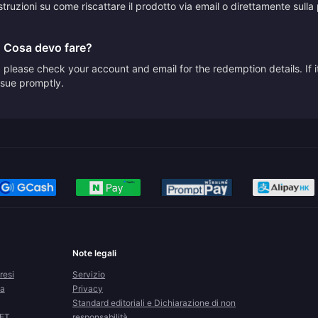
truzioni su come riscattare il prodotto via email o direttamente sulla p
. Cosa devo fare?
please check your account and email for the redemption details. If it
issue promptly.
Note legali
resi
Servizio
la
Privacy
Standard editoriali e Dichiarazione di non
CFT
responsabilità