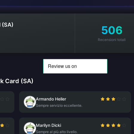
 (SA)
506
Recensioni totali
rk Card (SA)
Armando Heller
Sempre servizio eccellente.
Marilyn Dicki
Sempre al più alto livello.