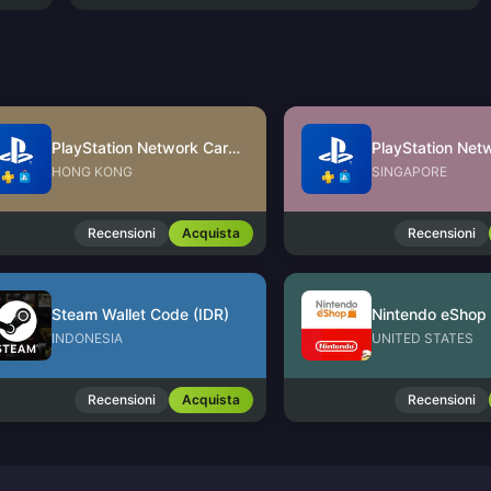
PlayStation Network Card (HK)
HONG KONG
SINGAPORE
Recensioni
Acquista
Recensioni
Steam Wallet Code (IDR)
INDONESIA
UNITED STATES
Recensioni
Acquista
Recensioni