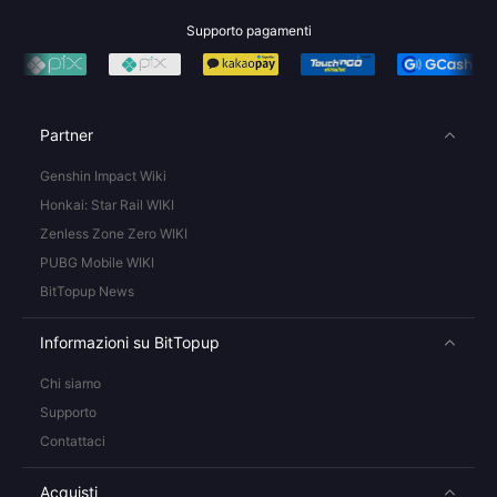
Supporto pagamenti
Partner
Genshin Impact Wiki
Honkai: Star Rail WIKI
Zenless Zone Zero WIKI
PUBG Mobile WIKI
BitTopup News
Informazioni su BitTopup
Chi siamo
Supporto
Contattaci
Acquisti