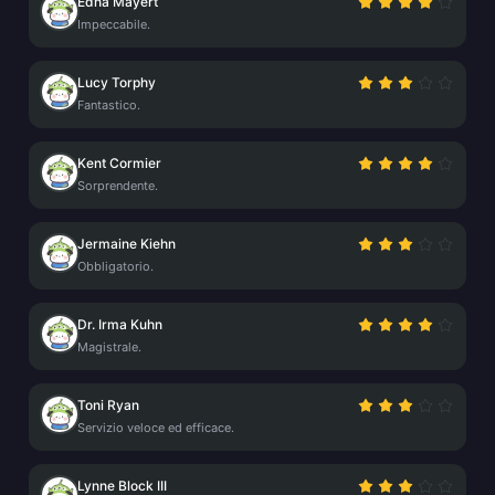
Edna Mayert
Impeccabile.
Lucy Torphy
Fantastico.
Kent Cormier
Sorprendente.
Jermaine Kiehn
Obbligatorio.
Dr. Irma Kuhn
Magistrale.
Toni Ryan
Servizio veloce ed efficace.
Lynne Block III