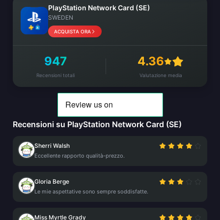
PlayStation Network Card (SE)
SWEDEN
ACQUISTA ORA
947
4.36
Recensioni totali
Valutazione media
Recensioni su PlayStation Network Card (SE)
Sherri Walsh
Eccellente rapporto qualità-prezzo.
Gloria Berge
Le mie aspettative sono sempre soddisfatte.
Miss Myrtle Grady