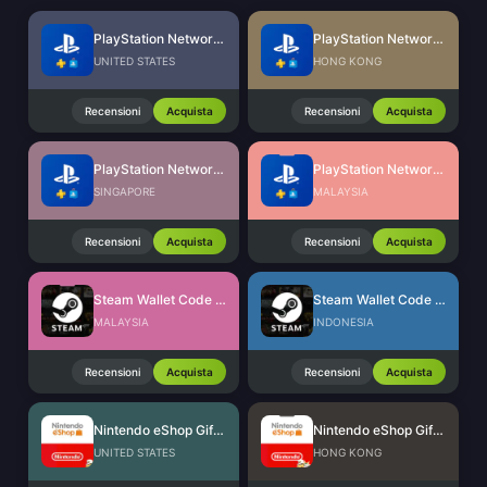
PlayStation Network Card (US)
PlayStation Network Card (HK)
UNITED STATES
HONG KONG
Recensioni
Acquista
Recensioni
Acquista
PlayStation Network Card (SG)
PlayStation Network Card (MY)
SINGAPORE
MALAYSIA
Recensioni
Acquista
Recensioni
Acquista
Steam Wallet Code (MYR)
Steam Wallet Code (IDR)
MALAYSIA
INDONESIA
Recensioni
Acquista
Recensioni
Acquista
Nintendo eShop Gift Card (US)
Nintendo eShop Gift Card (HK)
UNITED STATES
HONG KONG