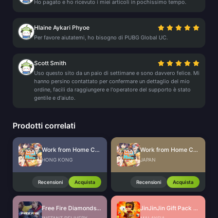
Ho pagato e ho ricevuto i miei articoli in pochissimo tempo.
Hlaine Aykari Phyoe
Per favore aiutatemi, ho bisogno di PUBG Global UC.
Scott Smith
Uso questo sito da un paio di settimane e sono davvero felice. Mi
hanno persino contattato per confermare un dettaglio del mio
ordine, facili da raggiungere e l'operatore del supporto è stato
gentile e d'aiuto.
Prodotti correlati
Work from Home CdKey (HK)
Work from Home CdKey (JP)
HONG KONG
JAPAN
Recensioni
Acquista
Recensioni
Acquista
Free Fire Diamonds EU + TR
JinJinJin Gift Pack Redeem Code