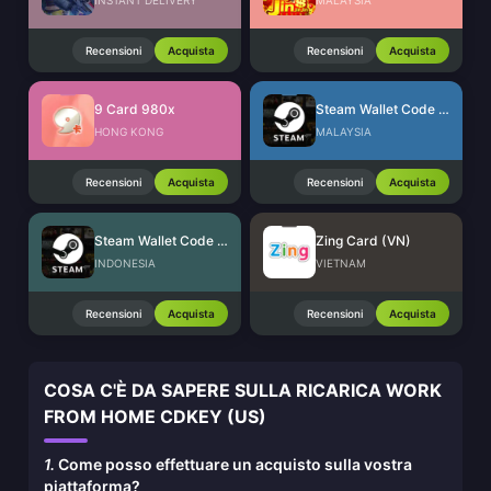
INSTANT DELIVERY
MALAYSIA
Recensioni
Acquista
Recensioni
Acquista
9 Card 980x
Steam Wallet Code (MYR)
HONG KONG
MALAYSIA
Recensioni
Acquista
Recensioni
Acquista
Steam Wallet Code (IDR)
Zing Card (VN)
INDONESIA
VIETNAM
Recensioni
Acquista
Recensioni
Acquista
COSA C'È DA SAPERE SULLA RICARICA WORK
FROM HOME CDKEY (US)
1.
Come posso effettuare un acquisto sulla vostra
piattaforma?