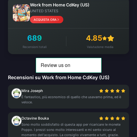
Work from Home CdKey (US)
UNITED STATES
ACQUISTA ORA
689
4.85
Recensioni totali
Valutazione media
Recensioni su Work from Home CdKey (US)
Mira Joseph
È fantastico, più economico di quello che usavamo prima, ed è
veloce.
Octavine Bouka
Sono molto soddisfatto di questa app per ricaricare le monete
Poppo. I prezzi sono molto interessanti e mi sento sicuro al
momento dell'acquisto. La consiglio vivamente a tutti, grazie.