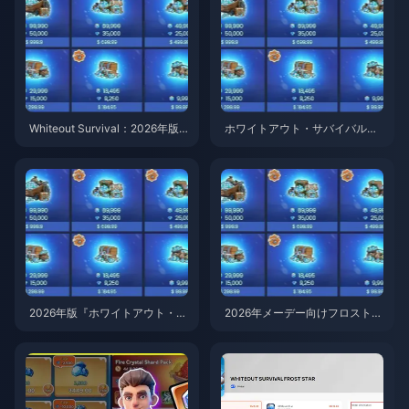
Whiteout Survival：2026年版
ホワイトアウト・サバイバル：
フロストスターが最も安い国
2026年5月時点のフロストスタ
は？トルコかブラジルか
ー地域別価格差：最もお得にチ
ャージできる場所は？
2026年版『ホワイトアウト・サ
2026年メーデー向けフロストス
バイバル』フロストスターの賢
ターパック ベスト5（最大5%ボ
い使い方ベスト7
ーナス）