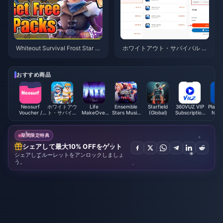
Whiteout Survival Frost Star 20
ホワイトアウト・サバイバル フ
26年最新アップデートガイド：
ロストスター：2026年4月のお
変更点と今すべきこと
得なチャージ方法（20%オフ）
おすすめ商品
Neosurf
ホワイトアウ
Life
Ensemble
Starfield
360VUZ VIP
PlaySt
Voucher /
ト・サバイバ
MakeOver
Stars Music
(Global)
Subscription
Netw
Prepaid (PL)
ル
Coupons
ES Points
(JO)
Card 
Global
期間限定特典
シェアして最大10% OFFをゲット
シェアしてルーレットをアンロックしましょ
う。