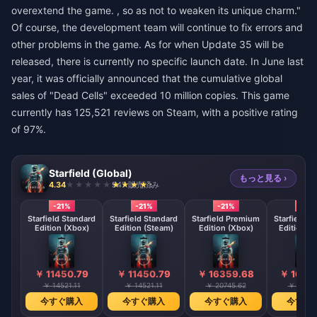
overextend the game. , so as not to weaken its unique charm."
Of course, the development team will continue to fix errors and
other problems in the game. As for when Update 35 will be
released, there is currently no specific launch date. In June last
year, it was officially announced that the cumulative global
sales of "Dead Cells" exceeded 10 million copies. This game
currently has 125,521 reviews on Steam, with a positive rating
of 97%.
Starfield (Global)
もっと見る ›
4.34
947 販売済み
-21%
-21%
-21%
-21%
Starfield Standard
Starfield Standard
Starfield Premium
Starfield 
Edition (Xbox)
Edition (Steam)
Edition (Xbox)
Edition (
￥ 11450.79
￥ 11450.79
￥ 16359.68
￥ 1635
￥ 14521.11
￥ 14521.11
￥ 20745.62
￥ 20745
今すぐ購入
今すぐ購入
今すぐ購入
今すぐ