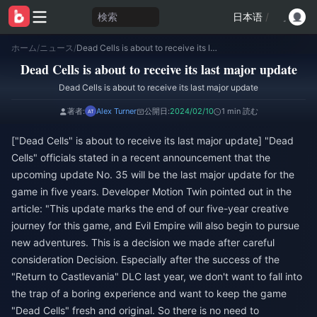
検索
日本语
/
ホーム
/
ニュース
/
Dead Cells is about to receive its last major update
Dead Cells is about to receive its last major update
Dead Cells is about to receive its last major update
著者:
Alex Turner
公開日:
2024/02/10
1 min 読む
["Dead Cells" is about to receive its last major update] "Dead
Cells" officials stated in a recent announcement that the
upcoming update No. 35 will be the last major update for the
game in five years. Developer Motion Twin pointed out in the
article: "This update marks the end of our five-year creative
journey for this game, and Evil Empire will also begin to pursue
new adventures. This is a decision we made after careful
consideration Decision. Especially after the success of the
"Return to Castlevania" DLC last year, we don't want to fall into
the trap of a boring experience and want to keep the game
"Dead Cells" fresh and original. So there is no need to