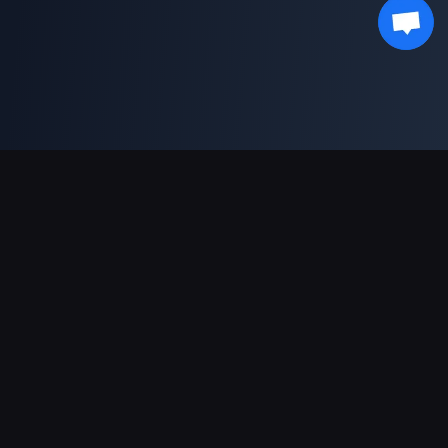
対応決済方法
パートナー
Genshin Impact Wiki
Honkai: Star Rail WIKI
Zenless Zone Zero WIKI
PUBG Mobile WIKI