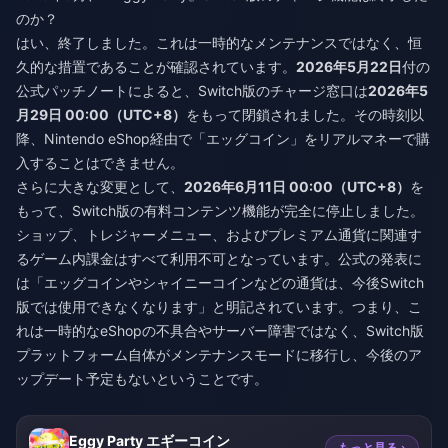
のか？
はい、終了しました。これは一時的なメンテナンスではなく、恒
久的な措置であることが確認されています。
2026年5月22日
付の
公式パッチノートによると、Switch版のチャージ窓口は
2026年5
月29日 00:00（UTC+8）
をもって閉鎖されました。その時刻以
降、Nintendo eShop経由で「エッグコイン」をリアルマネーで購
入することはできません。
さらに大きな変更として、
2026年6月11日 00:00（UTC+8）
を
もって、Switch版の有料コンテンツ機能が完全に停止しました。
ショップ、トレジャーメニュー、およびプレミアム通貨に関連す
るゲーム内課金はすべて利用不可となっています。公式の発表に
は「エッグコインやシャイニーコインなどの通貨は、今後Switch
版では使用できなくなります」と明記されています。つまり、こ
れは一時的なeShopの不具合やサーバー障害ではなく、Switch版
プラットフォーム自体がメンテナンスモードに移行し、今後のア
ップデート予定もないということです。
Eggy Party エギーコイン
もっと見る ›