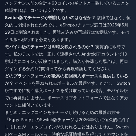
メンテナンス前の合計＋60コインのギフトと一致していることを
確認すれば、コインは安全です。
Switch版でチャージが機能しないのはなぜか？
故障ではなく、恒
久的に閉鎖されたためです。eShopのチャージ窓口は2026年5月
29日に削除されました。再読み込みや再試行は無意味です。モバ
イル版へ移行する必要があります。
モバイル版のチャージは即時反映されるのか？
実質的に即時で
す。私のテストでは、正しく連携されたAndroidアカウントで10
秒以内にコインが反映されました。購入が停滞した場合は、再ロ
グインするか約1時間待ってから再度確認してください。
どのプラットフォームが最高の初回購入ボーナスを提供している
か？
イベントを重ねられるポータルが最適です。ただし、Switch
版ですでに初回購入ボーナスを受け取っている場合、モバイル版
では再発動しません。ボーナスはプラットフォームではなくアカ
ウントに紐付いています。
まとめ：エッグコインをチャージし続けるための最善の方法
『Eggy Party』のSwitch版チャージは2026年6月に恒久的に終了
しましたが、エッグコインが失われることはありません。Switch
のゲーム内メールから一時的な認証情報を取得してアカウントを