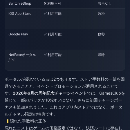
Switch eShop
❌ 利用不可
該当なし
iOS App Store
✅ 利用可能
数秒
Google Play
✅ 利用可能
数秒
NetEaseポータル
✅ 利用可能
即時
/ PC
ポータルが優れている点は2つあります。ストア手数料の一部を回
避できることと、イベントプロモーションが適用されることで
す。
2026年6月の周年記念チャージイベント
では、GamesClubを
通じて一部のパックが10%オフになり、さらに初回チャージボー
ナスも追加されました。これはアプリ内ストアではなく、ポータ
ルチャネル限定の特典です。
隠れた手数料の正体
隠れたコストはゲームの価格設定ではなく、決済ルートに存在し