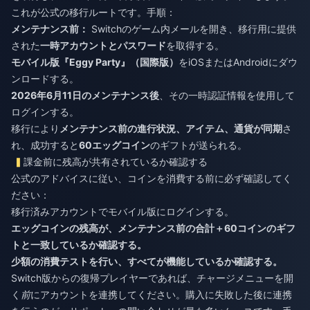
これが公式の移行ルートです。手順：
メンテナンス前：
Switchのゲーム内メールを開き、移行用に提供
された
一時アカウントとパスワード
を取得する。
モバイル版『Eggy Party』（国際版）
をiOSまたはAndroidにダウ
ンロードする。
2026年6月11日のメンテナンス後
、その一時認証情報を使用して
ログインする。
移行により
メンテナンス前の進行状況、アイテム、通貨が同期
さ
れ、成功すると
60エッグコイン
のギフトが送られる。
課金前に残高が共有されているか確認する
公式のアドバイスに従い、コインを消費する前に必ず確認してく
ださい：
移行済みアカウントでモバイル版にログインする。
エッグコインの残高が、メンテナンス前の合計＋60コインのギフ
トと一致しているか確認する。
少額の消費テストを行い、すべてが機能しているか確認する。
Switch版からの復帰プレイヤーであれば、チャージメニューを開
く
前
にアカウントを連携してください。購入に失敗した後に連携