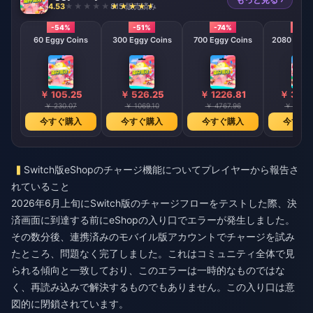
4.53
815 販売済み
-54%
-51%
-74%
-79
60 Eggy Coins
300 Eggy Coins
700 Eggy Coins
2080 E
￥ 105.25
￥ 526.25
￥ 1226.81
￥ 3642
￥ 230.07
￥ 1069.10
￥ 4767.96
￥ 17028
今すぐ購入
今すぐ購入
今すぐ購入
今すぐ
Switch版eShopのチャージ機能についてプレイヤーから報告さ
れていること
2026年6月上旬にSwitch版のチャージフローをテストした際、決
済画面に到達する前にeShopの入り口でエラーが発生しました。
その数分後、連携済みのモバイル版アカウントでチャージを試み
たところ、問題なく完了しました。これはコミュニティ全体で見
られる傾向と一致しており、このエラーは一時的なものではな
く、再読み込みで解決するものでもありません。この入り口は意
図的に閉鎖されています。