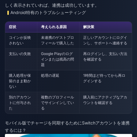
しく表示されていれば、連携は成功しています。
Android特有のトラブルシューティング
症状
考えられる原因
解決策
コインが反映
未連携のゲストプロ
正しいアカウントにログイ
されない
フィールで購入した
ンし、サポートへ連絡する
支払いの失敗
Google Playのログ
再ログインし、支払い方法
インまたは残高の問
を確認する
題
購入処理が保
処理の遅延
1時間ほど待ってから再ロ
留のまま動か
グインする
ない
別のアカウン
複数のプロフィール
購入前にアクティブなアカ
トに付与され
でサインインしてい
ウントを確認する
た
る
モバイル版でチャージを同期するためにSwitchアカウントを連携
するには？