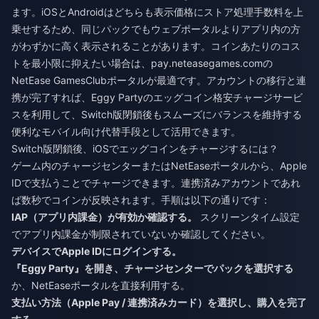
ます。iOSとAndroidはどちらも表示価格にストア処理手数料を上
乗せするため、同じパックでもウェブポータルよりアプリ内の方
がわずかに高く表示されることがあります。コインあたりのコス
トを最小限に抑えたい場合は、pay.neteasegames.comの
NetEase GamesClubポータルが最適です。アカウントの移行と連
携が完了すれば、
Eggy Partyのエッグコイン格安チャージ
サービ
スを利用して、Switch版閉鎖後もスムーズにバランスを維持する
便利なモバイル向け代替手段として活用できます。
Switch版閉鎖後、iOSでエッグコインをチャージするには？
ゲーム内のチャージセンターまたはNetEaseポータルから、Apple
IDで支払うことでチャージできます。連携済みアカウントであれ
ば数秒でコインが反映されます。手順は以下の通りです：
IAP（アプリ内課金）が有効か確認する。
スクリーンタイム設定
でアプリ内課金が制限されていないか確認してください。
デバイスでApple IDにログインする。
『Eggy Party』を開き、チャージセンターでパックを選択する
か、NetEaseポータルを直接利用する。
支払い方法（Apple Pay / 連携済みカード）を選択し、購入を完了