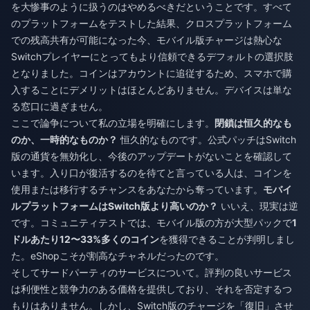
を大惨事のように扱うのはやめるべきだということです。すべて
のプラットフォームをテストした結果、クロスプラットフォーム
での残高共有が可能になった今、モバイル版チャージは熱心な
Switchプレイヤーにとってもより信頼できるデフォルトの選択肢
となりました。コインはアカウントに追従するため、スマホで購
入することにデメリットはほとんどありません。デバイスは単な
る窓口に過ぎません。
ここで論争について私の立場を明確にします。
閉鎖は恒久的なも
のか、一時的なものか？
恒久的なものです。公式パッチはSwitch
版の通貨を無効化し、今後のアップデートがないことを確認して
います。入り口が復活するのを待てと言っている人は、コインを
使用または移行するチャンスをあなたから奪っています。
モバイ
ルプラットフォームはSwitch版より高いのか？
いいえ、現実は逆
です。コミュニティテストでは、モバイル版の方が大型パックで
1
ドルあたり12〜33%多くのコイン
を獲得できることが判明しまし
た。eShopこそが割高なチャネルだったのです。
そしてサードパーティのサービスについて。評判の良いサービス
は利便性と競争力のある価格を提供しており、それを否定するつ
もりはありません。しかし、Switch版のチャージを「復旧」させ