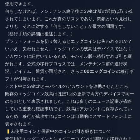
使用できます。
何もしなければ、メンテナンス終了後にSwitch版の通貨は取り残
されてしまいます。これが真のリスクであり、閉鎖という見出し
よりも、それに対する「何もしないこと」が最大の問題です。
（移行手順の詳細は後述します。）
プラットフォームを切り替えるとエッグコインは失われるのか？
いいえ、失われません。エッグコインの残高はデバイスではなく
アカウントに紐付いているため、モバイル版へ移行すれば引き継
がれます。公式の移行プロセスでは、メンテナンス前の進行状
況、アイテム、通貨が同期され、さらに
60エッグコイン
の移行ギ
フトが付与されます。
テスト中にSwitchとモバイルのアカウントを連携させたところ、
既存のエッグコイン残高はほぼ1回の更新で両方のデバイスで同一
のものとして表示されました。これは多くのニュース記事が省略
している重要な確認事項です。残高はアカウントに保存されてい
るため、移行が成功すればコインは自動的にスマートフォン上に
表示されます。
未使用コインと保留中のコインの引き継ぎについて
未使用のエッグコインとシャイニーコインは問題なく移行されま