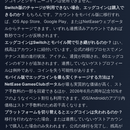
グコインとシャイニーコインは使用できません。
Switch版のチャージが利用できない場合、エッグコインは購入で
きるのか？
もちろんです。アカウントをモバイル版に移行すれ
ば、iOS App Store、Google Play、またはNetEaseウェブポータ
ルからチャージできます。いずれも連携済みアカウントであれば
数秒でコインが反映されます。
エッグコインはSwitchとモバイル間で引き継がれるのか？
はい、
残高はアカウントに紐付いています。公式の移行プロセスでメン
テナンス前の進行状況、アイテム、通貨が同期され、60エッグコ
インのギフトが追加されます。連携していないゲストプロフィー
ルは例外であり、コインを失う可能性があります。
モバイル版でエッグコインを最も安くチャージする方法は？
NetEase GamesClubポータル
が最も実質的な価値が高く、スト
ア手数料の一部を回避できるほか、2026年6月の周年記念10%オ
フのようなイベント割引も利用できます。iOS/Androidのアプリ内
価格はストア手数料のため若干高くなります。
プラットフォームを切り替えるとエッグコインは失われるのか？
移行を行わなかった場合、または連携していないゲストアカウン
トで購入した場合のみ失われます。公式の移行を完了し、残高が