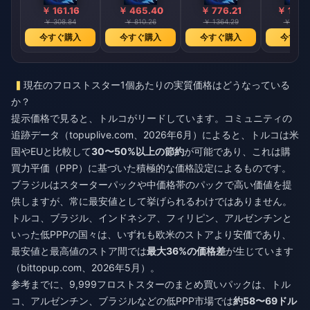
￥ 161.16
￥ 465.40
￥ 776.21
￥ 1552
￥ 308.84
￥ 810.26
￥ 1364.29
￥ 2718
今すぐ購入
今すぐ購入
今すぐ購入
今すぐ
現在のフロストスター1個あたりの実質価格はどうなっている
か？
提示価格で見ると、トルコがリードしています。コミュニティの
追跡データ（topuplive.com、2026年6月）によると、トルコは米
国やEUと比較して
30〜50%以上の節約
が可能であり、これは購
買力平価（PPP）に基づいた積極的な価格設定によるものです。
ブラジルはスターターパックや中価格帯のパックで高い価値を提
供しますが、常に最安値として挙げられるわけではありません。
トルコ、ブラジル、インドネシア、フィリピン、アルゼンチンと
いった低PPPの国々は、いずれも欧米のストアより安価であり、
最安値と最高値のストア間では
最大36%の価格差
が生じています
（bittopup.com、2026年5月）。
参考までに、9,999フロストスターのまとめ買いパックは、トル
コ、アルゼンチン、ブラジルなどの低PPP市場では
約58〜69ドル