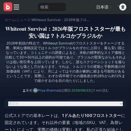
検索
日本语
/
ホーム
/
ニュース
/
Whiteout Survival：2026年版フロストスターが最も安い国は？トルコかブラジルか
Whiteout Survival：2026年版フロストスターが最も
安い国は？トルコかブラジルか
2026年初頭の時点で、Whiteout Survivalのフロストスターをチャージする
際、単純な価格設定ではトルコがブラジルをわずかに上回り、最も安い国と
なっています。コミュニティの調査によると、米欧の標準的なストア価格と
比較して30〜50%以上の節約が可能であり、ブラジルの堅実ながらもそれよ
りは低い割引率を上回っています。しかし、誰もスクリーンショットを撮ら
ないような落とし穴があります。それは、トルコリラの変動と手数料後の付
加価値税（VAT）により、月によってはその差が劇的に縮まる可能性がある
ということです。実際に、わずか四半期でその価格差が約28%から約12%ま
で縮小するのを目の当たりにしました。
著者:
Priya Sharma
公開日:
2026/06/22
1 min 読む
目次
公式ストアでの基本レートは、
1ドルあたり100フロストスター
に
固定されています。それ以外の要素（地域のSKU、VAT、為替レ
ート）によって、実際の価格は変動します。私の正直な結論とし