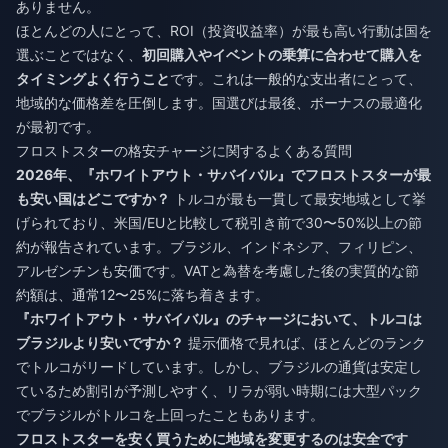
ありません。
ほとんどの人にとって、ROI（投資収益率）が最も高い行動は国を
選ぶことではなく、
初回購入やイベントの乗算に合わせて購入を
タイミングよく行うこと
です。これは一般的な支出者にとって、
地域的な価格差を圧倒します。国選びは最後、ボーナスの最適化
が最初です。
フロストスターの格安チャージに関するよくある質問
2026年、『ホワイトアウト・サバイバル』でフロストスターが最
も安い国はどこですか？
トルコが最も一貫して最安地域として挙
げられており、米国/EUと比較して税引き前で30〜50%以上の節
約が報告されています。ブラジル、インドネシア、フィリピン、
アルゼンチンも安価です。VATと為替を考慮した後の実質的な節
約額は、通常12〜25%に落ち着きます。
『ホワイトアウト・サバイバル』のチャージにおいて、トルコは
ブラジルより安いですか？
提示価格で見れば、ほとんどのランク
でトルコがリードしています。しかし、ブラジルの通貨は安定し
ているため割引が予測しやすく、リラが弱い時期には大型パック
でブラジルがトルコを上回ったこともあります。
フロストスターを安く買うために地域を変更するのは安全です