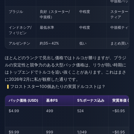
中規模パック
ブラジル
良好（スターター/
中程度
スターター + 
中規模）
ティア
インドネシア/
最低水準
中程度
中規模ティア
フィリピン
アルゼンチン
約35～42%
低い
まとめ買い
ほとんどのランクで見出し価格ではトルコが勝りますが、ブラジ
ルの安定性と競争力のある大型パック価格は、リラが弱い時期に
はトップエンドでトルコを追い抜くことがあります。これはまさ
に2026年2月に私が観察した通りです。
フロストスター100個あたりの実質ドルコストは？
パック価格 (USD)
基本FS
5%ボーナス込み
実質単価 ($/1
$4.99
499
524
~$0.95
$9.99
999
1,049
~$0.95