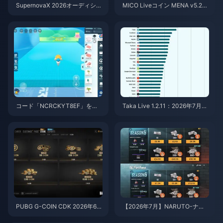
SupernovaX 2026オーディショ
MICO Liveコイン MENA v5.2以
ン向け格安StarMakerコイン（1
降：2026年最安値セール
2〜23%OFF）
コード「NCRCKYT8EF」を使
Taka Live 1.2.11：2026年7月の
用して無料のエッグコインを入
アップデート後にバッテリーの
手する方法（2026年8月）
消耗が激しい？原因と対処法
PUBG G-COIN CDK 2026年6
【2026年7月】NARUTO-ナル
月：91.43ドルのダブルプロモ
ト- 疾風伝コラボ向けPUBGモ
はお得なのか？
バイルUC最安チャージ法：価