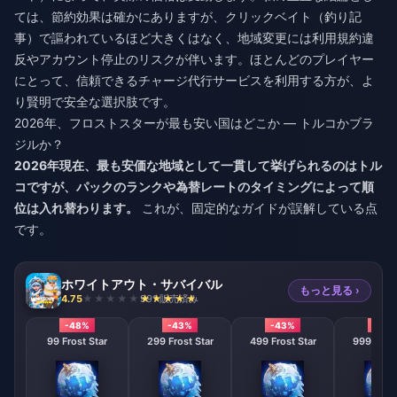
ては、節約効果は確かにありますが、クリックベイト（釣り記
事）で謳われているほど大きくはなく、地域変更には利用規約違
反やアカウント停止のリスクが伴います。ほとんどのプレイヤー
にとって、信頼できるチャージ代行サービスを利用する方が、よ
り賢明で安全な選択肢です。
2026年、フロストスターが最も安い国はどこか — トルコかブラ
ジルか？
2026年現在、最も安価な地域として一貫して挙げられるのはトル
コですが、パックのランクや為替レートのタイミングによって順
位は入れ替わります。
これが、固定的なガイドが誤解している点
です。
ホワイトアウト・サバイバル
もっと見る ›
4.75
991 販売済み
-48%
-43%
-43%
-43
99 Frost Star
299 Frost Star
499 Frost Star
999 Frost