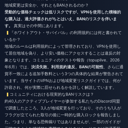
地域変更は安全か、それともBANされるのか？
受動的な価格チェックは低リスクですが、VPNを使用した積極的
な購入は、過大評価されがちとはいえ、BANのリスクを伴いま
す。
真実はその中間にあります。
『ホワイトアウト・サバイバル』の利用規約には何と書かれて
いるか？
地域のルールは利用規約によって管理されており、VPNを使用し
て居住地域を偽り、より安い価格にアクセスすることは違反の対
象となります。コミュニティのテストや報告（topuplive、2026
年6月）では、
決済失敗、利用規約違反、BANの可能性
、さらに通
貨不一致による追加手数料という3つの具体的な結果が警告されて
います。当サイトのVPNおよび地域変更リスクガイドでは、何が
許容され、何が実際に罰せられるかを詳しく解説しています。
コミュニティにおける現実的なBANリスクは？
約40人のアクティブプレイヤーが参加する私たちのDiscord同盟
で調査したところ、3人が地域変更を行っており、そのうち1人が
フラグが立てられた取引の後に一時的な購入ロックを報告しまし
た。つまり、単なる恐怖煽りではありませんが、一部のガイドが