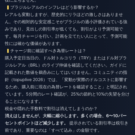
ブラジルレアルのインフレはどう影響するか？
レアルも変動しますが、歴史的にリラほどの激しさはありませ
ん。その相対的な安定感こそがブラジルの過小評価されている強
みであり、見出しの割引率が低くても、割引がより予測可能で
す。毎月チャージを行い、計画を立てたい人にとって、予測可能
性には確かな価値があります。
チャージ前に確認すべき為替レートは？
購入予定日当日の、ドル対トルコリラ（TRY）またはドル対ブラ
ジルレアル（BRL）のライブ仲値を確認してください。ガイドに
記載された数値を鵜呑みにしてはいけません。コミュニティの指
針（topuplive 2026）では、「変動が実際のドルコストに影響す
るため、購入前に現在の為替レートを確認すること」と明記され
ています。5分間のレート確認が、25%の節約と10%の失望を分け
ることになります。
税金や隠れた手数料で割引は消えてしまうのか？
消えはしませんが、大幅に縮小します。多くの場合、6〜10パー
セントポイントほど減少します。
提示されている割引率は税引き
前であり、重要なのは「すべて込み」の金額です。