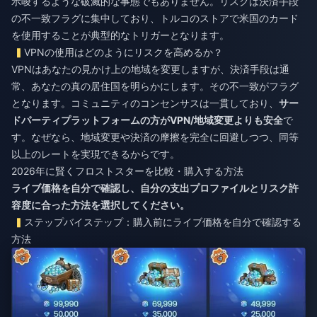
示唆するような破滅的な事態でもありません。リスクは決済手段
の不一致フラグに集中しており、トルコのストアで米国のカード
を使用することが典型的なトリガーとなります。
VPNの使用はどのようにリスクを高めるか？
VPNはあなたの見かけ上の地域を変更しますが、決済手段は通
常、あなたの真の居住国を明らかにします。その不一致がフラグ
となります。コミュニティのコンセンサスは一貫しており、
サー
ドパーティプラットフォームの方がVPN/地域変更よりも安全
で
す。なぜなら、地域変更や決済の摩擦を完全に回避しつつ、同等
以上のレートを実現できるからです。
2026年に賢くフロストスターを比較・購入する方法
ライブ価格を自分で確認し、自分の支出プロファイルとリスク許
容度に合った方法を選択してください。
ステップバイステップ：購入前にライブ価格を自分で確認する
方法