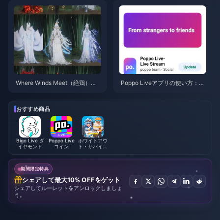
格、おすすめパック＆安全なチ
ャージ手順
Where Winds Meet（絶鶏）
Poppo Liveアプリの使い方：完
「山秋の宴」イベント報酬（20
全初心者向けガイド | 2026年7
26年7月）：全リスト、通貨、
月
優先順位
おすすめ商品
Bigo Live ダ
Poppo Live
ホワイトアウ
イヤモンド
コイン
ト・サバイバ
ル
期間限定特典
シェアして最大10% OFFをゲット
シェアしてルーレットをアンロックしましょ
う。