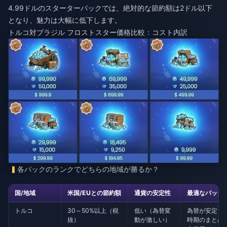
4.99ドルのスターターパックでは、絶対的な節約額は2ドル以下
となり、魅力は大幅に低下します。
トルコ対ブラジル フロストスター価格比較：コスト内訳
各パックのランクでどちらの地域が勝るか？
国/地域
米国/EUとの節約額
通貨の安定性
最適なパック
トルコ
30～50%以上（税
低い（為替変
為替が安定し
抜）
動が激しい）
時期のまとめ買