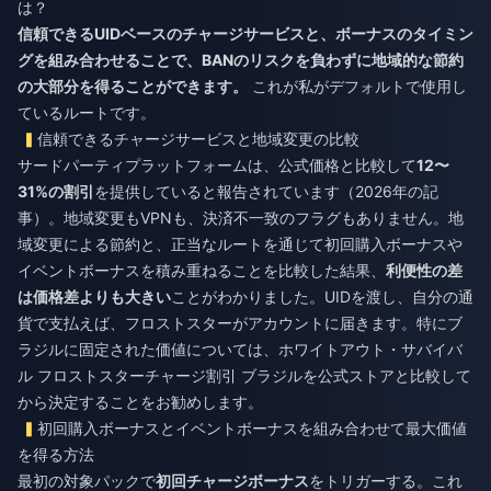
は？
信頼できるUIDベースのチャージサービスと、ボーナスのタイミン
グを組み合わせることで、BANのリスクを負わずに地域的な節約
の大部分を得ることができます。
これが私がデフォルトで使用し
ているルートです。
信頼できるチャージサービスと地域変更の比較
サードパーティプラットフォームは、公式価格と比較して
12〜
31%の割引
を提供していると報告されています（2026年の記
事）。地域変更もVPNも、決済不一致のフラグもありません。地
域変更による節約と、正当なルートを通じて初回購入ボーナスや
イベントボーナスを積み重ねることを比較した結果、
利便性の差
は価格差よりも大きい
ことがわかりました。UIDを渡し、自分の通
貨で支払えば、フロストスターがアカウントに届きます。特にブ
ラジルに固定された価値については、
ホワイトアウト・サバイバ
ル フロストスターチャージ割引 ブラジル
を公式ストアと比較して
から決定することをお勧めします。
初回購入ボーナスとイベントボーナスを組み合わせて最大価値
を得る方法
最初の対象パックで
初回チャージボーナス
をトリガーする。これ