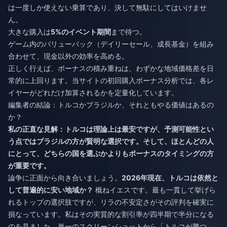
は一度しか使えない乗算であり、決して無駄にしてはいけませ
ん。
大きな購入は
5%のイベント期間
まで待つ。
ゲーム内のバリューパック（デイリーセール、成長基金）を組み
合わせて、現金以外の効率を高める。
正しく行えば、ボーナスの積み重ねは、わずかな地域価格差を日
常的に上回ります。当サイトの初回購入ボーナス分析では、各レ
イヤーがどれだけ加算されるかを定量化しています。
編集者の結論：トルコかブラジルか、それともやる価値はあるの
か？
私の正直な見解：トルコは理論上は最安ですが、予測可能性とい
う点ではブラジルの方が賢明な選択です。そして、ほとんどの人
にとって、どちらの国を選ぶかよりもボーナスのタイミングの方
が重要です。
論争に正面から向き合いましょう。
2026年現在、トルコは依然と
して普遍的に安い地域か？
概ねイエスです。最も一貫して挙げら
れるトップの選択肢ですが、リラの不安定さがその評判を確実に
損なっています。私はその実質的な割引率が四半期で半分になる
のを見ました。単一のスクリーンショットから「トルコが勝つ」