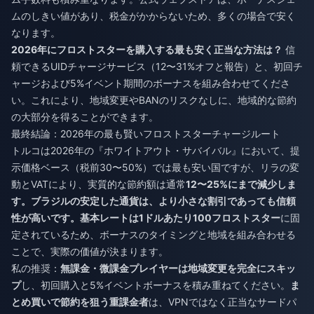
ムのしきい値があり、税金がかからないため、多くの場合で安く
なります。
2026年にフロストスターを購入する最も安く正当な方法は？
信
頼できるUIDチャージサービス（12〜31%オフと報告）と、初回チ
ャージおよび5%イベント期間のボーナスを組み合わせてくださ
い。これにより、地域変更やBANのリスクなしに、地域的な節約
の大部分を得ることができます。
最終結論：2026年の最も賢いフロストスターチャージルート
トルコは2026年の『ホワイトアウト・サバイバル』において、提
示価格ベース（税前30〜50%）では最も安い国ですが、リラの変
動とVATにより、実質的な節約額は通常
12〜25%
にまで減少しま
す。ブラジルの安定した通貨は、より小さな割引であっても信頼
性が高いです。基本レートは
1ドルあたり100フロストスター
に固
定されているため、ボーナスのタイミングと地域を組み合わせる
ことで、実際の価値が決まります。
私の推奨：
無課金・微課金プレイヤーは地域変更を完全にスキッ
プ
し、初回購入と5%イベントボーナスを積み重ねてください。
ま
とめ買いで節約を狙う重課金者
は、VPNではなく正当なサードパ