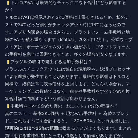
トルコのVATは最終的なチェックアウト合計にどう影響する
か？
トルコのVATは提示されたSKU価格に上乗せされるため、私のテ
ストで24%だった割引がチェックアウト時に16%になったので
す。アプリ内課金の場合はさらに、プラットフォーム手数料と地
域のVATが積み重なります（lootbar、2025年12月）。公式ウェブ
ストアは、ボーナスジェムのしきい値があり、プラットフォーム
の手数料を完全に回避できるため、多くの場合で安くなります。
ブラジルの取引で発生する追加手数料は？
ブラジルのチェックアウトには独自の現地税や、決済プロセッサ
による摩擦が発生することがあります。最終的な影響はトルコと
同様で、総額は常に表示価格を上回ります。どちらの場合も、マ
ーケティング上の数値ではなく、税金や手数料をすべて含めた換
算合計額で判断するという教訓は変わりません。
手数料をすべて含めた真の「総コスト」はどの程度か？
真のコスト ＝ 基本SKU価格 ＋ 現地VAT/手数料 ＋ 為替スプレッ
ド。これらすべてを合計すると、「30〜50%」という見出しは、
現実的には12〜25%の範囲
に収まることがよくあります。まとめ
買いをする重課金者にとっては依然として価値がありますが、