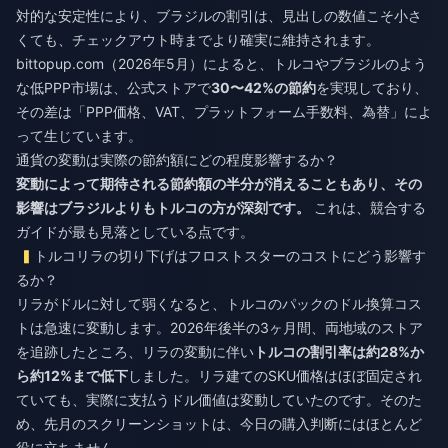
対的な安定性により、ブラジルの割引は、見出しの数値こそ小さ
くても、チェックアウト時までより確実に維持されます。
bittopup.com（2026年5月）によると、トルコやブラジルのよう
な低PPP市場は、公式ストアで
30〜42%の節約
を実現しており、
その差は「PPP価格、VAT、プラットフォーム手数料、為替」によ
って生じています。
通貨の変動は実際の節約額にどの程度影響するか？
変動によって期待される節約額の半分が消えることもあり、その
影響はブラジルよりもトルコの方が深刻です。
これは、競合する
ガイドが最も見落としている点です。
トルコリラの切り下げはフロストスターのコストにどう影響す
るか？
リラがドルに対して弱くなると、トルコのパックのドル換算コス
トは急速に変動します。2026年後半の3ヶ月間、両地域のストア
を追跡したところ、リラの変動に伴い
トルコの割引率は約28%か
ら約12%まで低下
しました。リラ建てのSKU価格はほぼ固定され
ていても、実際に支払うドル価値は変動していたのです。そのた
め、先月のスクリーンショットは、今日の購入判断にはほとんど
役に立ちません。