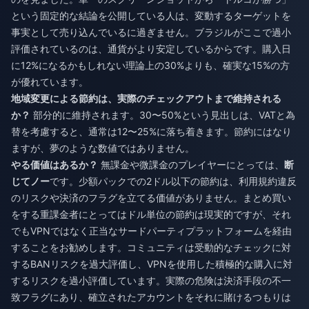
という固定的な結論を公開している人は、変動するターゲットを
事実として売り込んでいるに過ぎません。ブラジルがここで過小
評価されているのは、通貨がより安定しているからです。購入日
に12%になるかもしれない理論上の30%よりも、確実な15%の方
が優れています。
地域変更による節約は、実際のチェックアウトまで維持される
か？
部分的に維持されます。30〜50%という見出しは、VATと為
替を考慮すると、通常は12〜25%に落ち着きます。節約にはなり
ますが、夢のような数値ではありません。
やる価値はあるか？
無課金や微課金のプレイヤーにとっては、
断
じてノー
です。少額パックでの2ドル以下の節約は、利用規約違反
のリスクや決済のフラグを立てる価値がありません。まとめ買い
をする重課金者にとってはドル単位の節約は現実的ですが、それ
でもVPNではなく正当なサードパーティプラットフォームを経由
することをお勧めします。コミュニティは受動的なチェックに対
するBANリスクを過大評価し、VPNを使用した積極的な購入に対
するリスクを過小評価しています。実際の危険は決済手段の不一
致フラグにあり、確立されたアカウントをそれに賭けるつもりは