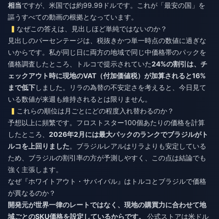
相当
ですが、米国では約99.99ドルです。これが「最安の国」を
謳うすべての動画の根拠となっています。
なぜこの答えは、見出しほど単純ではないのか？
見出しのパーセンテージは、税抜きかつ単一時点の数値に過ぎな
いからです。私が同じ日に両方の地域で同じ中価格帯のパックを
価格調査したところ、トルコで提示されていた
24%の割引は、チ
ェックアウト時に現地のVAT（付加価値税）が加算されると16%
まで低下
しました。リラの為替の不安定さを考えると、今日見て
いる数値が来週も維持されるとは限りません。
これらの順位は月ごとにどの程度入れ替わるのか？
予想以上に頻繁です。フロストスター100個あたりの価格を計算
したところ、
2026年2月には最大パックのランクでブラジルがト
ルコを上回りました
。ブラジルレアルはリラよりも安定している
ため、ブラジルの割引率の方が予測しやすく、この点は結論でも
強く主張します。
なぜ『ホワイトアウト・サバイバル』はトルコとブラジルで価格
が異なるのか？
開発元が世界一律のレートではなく、現地の購買力に合わせて地
域ごとのSKU価格を設定しているからです。
公式ストアは米ドル