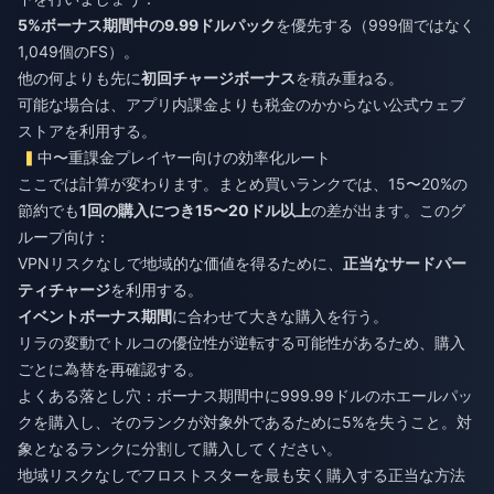
5%ボーナス期間中の9.99ドルパック
を優先する（999個ではなく
1,049個のFS）。
他の何よりも先に
初回チャージボーナス
を積み重ねる。
可能な場合は、アプリ内課金よりも税金のかからない公式ウェブ
ストアを利用する。
中〜重課金プレイヤー向けの効率化ルート
ここでは計算が変わります。まとめ買いランクでは、15〜20%の
節約でも
1回の購入につき15〜20ドル以上
の差が出ます。このグ
ループ向け：
VPNリスクなしで地域的な価値を得るために、
正当なサードパー
ティチャージ
を利用する。
イベントボーナス期間
に合わせて大きな購入を行う。
リラの変動でトルコの優位性が逆転する可能性があるため、購入
ごとに為替を再確認する。
よくある落とし穴：ボーナス期間中に999.99ドルのホエールパッ
クを購入し、そのランクが対象外であるために5%を失うこと。対
象となるランクに分割して購入してください。
地域リスクなしでフロストスターを最も安く購入する正当な方法