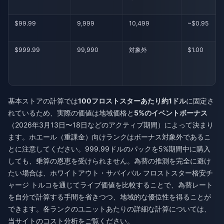
$99.99
9,999
10,499
~$0.95
$999.99
99,990
対象外
$1.00
基本ストアの計算では
100フロストスターあたり約1ドル
に固定さ
れているため、実際の価値は地域価格と
5%のイベントボーナス
（2026年3月13日〜18日などのアクティブ期間）によって決まり
ます。ホエール（重課金）向けランクはボーナス対象外であるこ
とに注意してください。999.99ドルのパックを5%期間中に購入
しても、乗算の恩恵を受けられません。為替の推測を完全に避け
たい場合は、
ホワイトアウト・サバイバル フロストスター格安チ
ャージ トルコ
を通じてライブ価値を比較することで、為替レート
を自分で計算する手間を省きつつ、地域的な優位性を得ることが
できます。各ランクのユニットあたりの詳細な計算については、
当サイトのコスト分析をご覧ください。