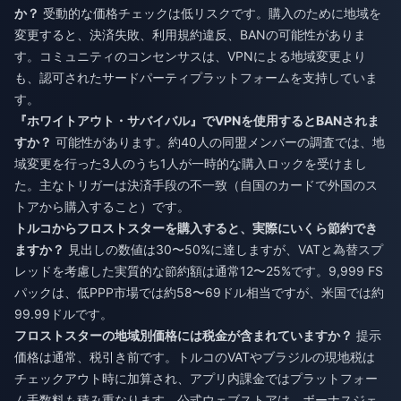
か？
受動的な価格チェックは低リスクです。購入のために地域を
変更すると、決済失敗、利用規約違反、BANの可能性がありま
す。コミュニティのコンセンサスは、VPNによる地域変更より
も、認可されたサードパーティプラットフォームを支持していま
す。
『ホワイトアウト・サバイバル』でVPNを使用するとBANされま
すか？
可能性があります。約40人の同盟メンバーの調査では、地
域変更を行った3人のうち1人が一時的な購入ロックを受けまし
た。主なトリガーは決済手段の不一致（自国のカードで外国のス
トアから購入すること）です。
トルコからフロストスターを購入すると、実際にいくら節約でき
ますか？
見出しの数値は30〜50%に達しますが、VATと為替スプ
レッドを考慮した実質的な節約額は通常12〜25%です。9,999 FS
パックは、低PPP市場では約58〜69ドル相当ですが、米国では約
99.99ドルです。
フロストスターの地域別価格には税金が含まれていますか？
提示
価格は通常、税引き前です。トルコのVATやブラジルの現地税は
チェックアウト時に加算され、アプリ内課金ではプラットフォー
ム手数料も積み重なります。公式ウェブストアは、ボーナスジェ