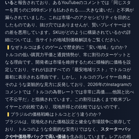
いる
と報告されており、あるYouTubeのコメントでは「同じスタ
ーを買うのに999ポンドも払わされる……大きな違いだ」と不満が
漏らされていました。これは市場へのアクセシビリティを目的と
したものであり、抜け穴ではありませんが、賢いプレイヤーはそ
の差を悪用しています。SKUがどのように構築されているかの詳
細については、当サイトの地域別価格解説をご覧ください。
なぜトルコは多くのゲームで歴史的に「安い地域」なのか？
トルコの低い購買力平価と通貨情勢が、常に割引のターゲットと
なる理由です。開発者は市場を維持するために積極的に価格を設
定しており、それがほぼすべての「最安地域リスト」でトルコが
最初に表示される理由です。しかし、トルコのプレイヤー自身は
そのような楽観的な見方に反発しており、2026年のInstagramの
コメントでは「トルコの為替レートでは非常に高価……他国と比べ
て不公平だ」と指摘されています。この割引はあくまで欧米プレ
イヤーとの比較であり、現地所得との比較ではないのです。
ブラジルの価格戦略はトルコとどう違うのか？
ブラジルは、現地化された価格設定と健全な市場競争に依存して
おり、トルコのような全面的な安売りではなく、
スターターパッ
クや中価格帯パックで高い価値
を生み出しています。レアルの相