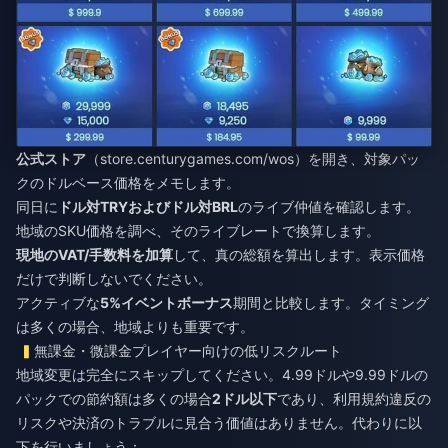
公式ストア
（store.centurygames.com/wos）を開き、対象パッ
クのドルベース価格をメモします。
同日に
ドル対TRYおよびドル対BRL
のライブ仲値を確認します。
地域のSKU価格を調べ、そのライブレートで換算します。
現地のVAT/手数料を加算
して、真の総額を算出します。表示価格
だけで判断しないでください。
アクティブな
5%イベントボーナス
期間と比較します。タイミング
は多くの場合、地域よりも重要です。
無課金・微課金プレイヤー向けの低リスクルート
地域変更は完全にスキップしてください。4.99ドルや9.99ドルの
パックでの節約額は多くの場合
2ドル以下
であり、利用規約違反の
リスクや決済のトラブルに見合う価値はありません。代わりに以
下を行いましょう：