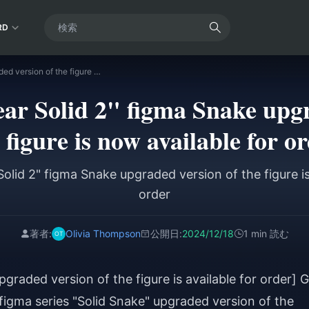
RD
GSC "Metal Gear Solid 2" figma Snake upgraded version of the figure is now available for order
r Solid 2" figma Snake upgr
 figure is now available for o
olid 2" figma Snake upgraded version of the figure is
order
著者:
Olivia Thompson
公開日:
2024/12/18
1 min 読む
graded version of the figure is available for order] 
figma series "Solid Snake" upgraded version of the