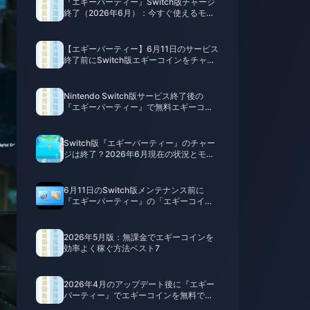
『エギーパーティー』Switch版チャージ
終了（2026年6月）：今すぐ使えるモバ
イル版での課金方法
【エギーパーティー】6月11日のサービス
終了前にSwitch版エギーコインをチャー
ジする方法：ラストチャンスガイド
Nintendo Switch版サービス終了後の
『エギーパーティー』で無料エギーコイ
ンを入手する方法（2026年6月）
Switch版『エギーパーティー』のチャー
ジは終了？2026年6月現在の状況とモバ
イル版エギーコイン購入ガイド
6月11日のSwitch版メンテナンス前に
『エギーパーティー』の「エギーコイ
ン」を購入する方法：期間限定チャージ
ガイド
2026年5月版：無課金でエギーコインを
効率よく稼ぐ方法ベスト7
2026年4月のアップデート後に『エギー
パーティー』でエギーコインを無料で入
手する方法（現在も有効な7つの手法）