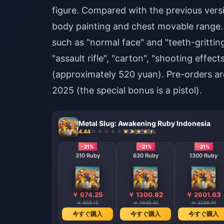
figure. Compared with the previous versio
body painting and chest movable range.
such as "normal face" and "teeth-gritting
"assault rifle", "carton", "shooting effec
(approximately 520 yuan). Pre-orders a
2025 (the special bonus is a pistol).
Metal Slug: Awakening Ruby Indonesia
4.44
512 販売済み
-21%
-21%
-21%
310 Ruby
630 Ruby
1300 Ruby
￥ 674.25
￥ 1300.82
￥ 2601.63
￥ 855.15
￥ 1649.45
￥ 3298.91
今すぐ購入
今すぐ購入
今すぐ購入