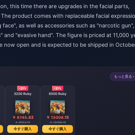
n, this time there are upgrades in the facial parts,
 The product comes with replaceable facial expressi
 face", as well as accessories such as "narcotic gun",
ts" and "evasive hand". The figure is priced at 11,000 y
re now open and is expected to be shipped in Octobe
もっと見る ›
-21%
-21%
3200 Ruby
6500 Ruby
￥ 6745.82
￥ 13008.15
￥ 8553.15
￥ 16496.18
今すぐ購入
今すぐ購入