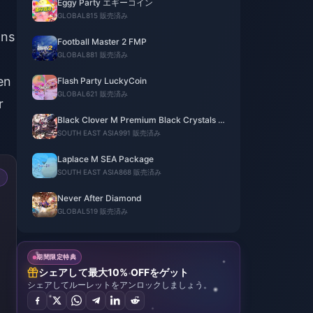
Eggy Party エギーコイン
GLOBAL
815 販売済み
ons
Football Master 2 FMP
GLOBAL
881 販売済み
en
Flash Party LuckyCoin
GLOBAL
621 販売済み
r
Black Clover M Premium Black Crystals -
ASIA
SOUTH EAST ASIA
991 販売済み
Laplace M SEA Package
SOUTH EAST ASIA
868 販売済み
Never After Diamond
GLOBAL
519 販売済み
期間限定特典
シェアして最大10% OFFをゲット
シェアしてルーレットをアンロックしましょう。