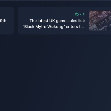
次へ
 9th
The latest UK game sales list:
"Black Myth: Wukong" enters the
top ten