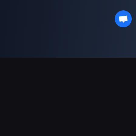
対応決済方法
パートナー
Genshin Impact Wiki
Honkai: Star Rail WIKI
Zenless Zone Zero WIKI