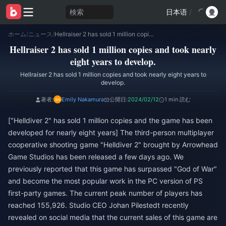
検索
日本语
/
ホーム
/
ニュース
/
Hellraiser 2 has sold 1 million copies and took nearly eight years to develop.
Hellraiser 2 has sold 1 million copies and took nearly
eight years to develop.
Hellraiser 2 has sold 1 million copies and took nearly eight years to
develop.
著者:
Emily Nakamura
公開日:
2024/02/12
1 min 読む
["Helldiver 2" has sold 1 million copies and the game has been
developed for nearly eight years] The third-person multiplayer
cooperative shooting game "Helldiver 2" brought by Arrowhead
Game Studios has been released a few days ago. We
previously reported that this game has surpassed "God of War"
and become the most popular work in the PC version of PS
first-party games. The current peak number of players has
reached 155,926. Studio CEO Johan Pilestedt recently
revealed on social media that the current sales of this game are