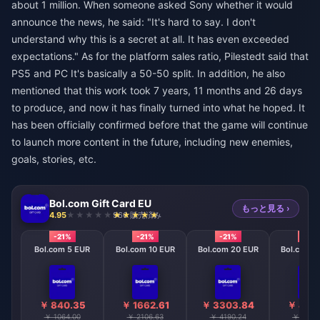
about 1 million. When someone asked Sony whether it would
announce the news, he said: "It's hard to say. I don't
understand why this is a secret at all. It has even exceeded
expectations." As for the platform sales ratio, Pilestedt said that
PS5 and PC It's basically a 50-50 split. In addition, he also
mentioned that this work took 7 years, 11 months and 26 days
to produce, and now it has finally turned into what he hoped. It
has been officially confirmed before that the game will continue
to launch more content in the future, including new enemies,
goals, stories, etc.
Bol.com Gift Card EU
もっと見る ›
4.95
966 販売済み
-21%
-21%
-21%
-21%
Bol.com 5 EUR
Bol.com 10 EUR
Bol.com 20 EUR
Bol.com 2
￥ 840.35
￥ 1662.61
￥ 3303.84
￥ 4126
￥ 1064.00
￥ 2106.63
￥ 4190.24
￥ 5232