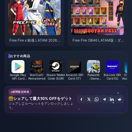
Free Fire x 銀魂 LATAM 2026：
Free Fire OB46 LATAM版：ダ
イベント＆ダイヤモンド完全ガ
イヤを費やす価値のあるアイテ
イド
ム7選（2026年）
おすすめ商品
Google Play
StarCraft:
Steam Wallet
Amazon Gift
Palworld
Bol.com Gift
O2 Re
Gift Card
Remastered
Code (EUR)
Card (IT)
（Game
Card EU
Vouche
(UK)
account)
期間限定特典
シェアして最大10% OFFをゲット
シェアしてルーレットをアンロックしましょ
う。