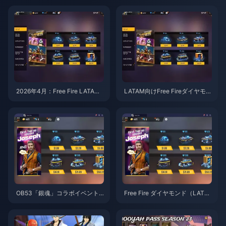
グ（LATAM地域）
ャージ方法ランキング
2026年4月：Free Fire LATAM
LATAM向けFree Fireダイヤモン
で利用可能なダイヤモンドチャ
ドチャージの最適解：2026年4
ージおすすめトップ5（ダブル
月に+500ボーナスは本当にあ
ボーナス）
るのか？
OB53「銀魂」コラボイベント
Free Fire ダイヤモンド（LATA
に向けたFree Fireダイヤモンド
M）：2026年4月「銀魂」イベ
購入時の注意点（LATAMサーバ
ントガイド
ー）