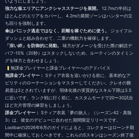
いようにしましょう。
強力な板エリアにアンクシャスステージを展開。
12.7mの半径は
ほとんどのエリアをカバーし、4.2mの展開ゾーンはハンターの立
ち回りを強制します。
傘はパニック逃走ではなく、距離を稼ぐために使う。
ジョイフル
ダッシュと組み合わせて、二重の機動力を確保します。
「深い絆」を防御的に発動。
味方がダメージを受けた際の解読デ
バフ-10%（20秒）はスタックしないため、ルーティンのタイミン
グを味方と合わせましょう。
無課金プレイヤーと課金プレイヤーへのアドバイス
無課金プレイヤー：
Sティア衣装を追いかける前に、基本的なア
ビリティのローテーションをマスターしてください。クレオの難
易度は2とされていますが、弱体化後の実質的なスキル下限は3.5
に近いです。ランク戦に行く前に、カスタムモードで20〜30試合
ほど欠片管理の練習をしましょう。
課金プレイヤー：
Sティア衣装「夢の旅人」（シーズン42・真髄
3）は、彼女のデビューに合わせた期間限定リリースです。
Lootbarの2026年6月のガイドによると、コレクターはローンチ期
間中に確保しておくべきです。これらのSスキンはシーズン終了後