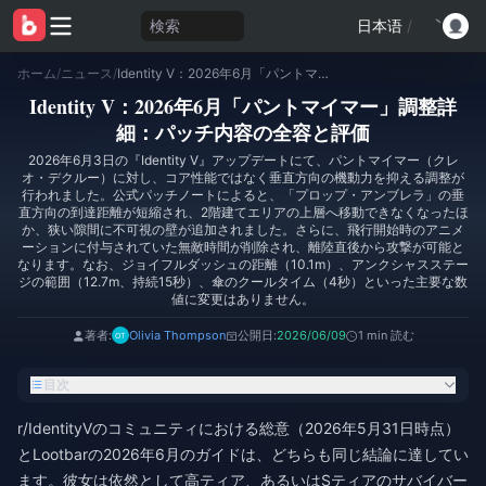
検索
日本语
/
ホーム
/
ニュース
/
Identity V：2026年6月「パントマイマー」調整詳細：パッチ内容の全容と評価
Identity V：2026年6月「パントマイマー」調整詳
細：パッチ内容の全容と評価
2026年6月3日の『Identity V』アップデートにて、パントマイマー（クレ
オ・デクルー）に対し、コア性能ではなく垂直方向の機動力を抑える調整が
行われました。公式パッチノートによると、「プロップ・アンブレラ」の垂
直方向の到達距離が短縮され、2階建てエリアの上層へ移動できなくなったほ
か、狭い隙間に不可視の壁が追加されました。さらに、飛行開始時のアニメ
ーションに付与されていた無敵時間が削除され、離陸直後から攻撃が可能と
なります。なお、ジョイフルダッシュの距離（10.1m）、アンクシャスステー
ジの範囲（12.7m、持続15秒）、傘のクールタイム（4秒）といった主要な数
値に変更はありません。
著者:
Olivia Thompson
公開日:
2026/06/09
1 min 読む
目次
r/IdentityVのコミュニティにおける総意（2026年5月31日時点）
とLootbarの2026年6月のガイドは、どちらも同じ結論に達してい
ます。彼女は依然として高ティア、あるいはSティアのサバイバー