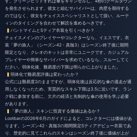
す。クリーンヒットすれば傘をキャンセルし、4秒のクールダウン
を発生させられます。彼女と組むサバイバーは、肉壁を期待する
のではなく、彼女をチェイススペシャリストとして扱い、ルーテ
ィンのタイミングを合わせて解読を進めるべきです。
パントマイムとSティア衣装を引くべきか？
チェイスメインのプレイヤーやコレクターなら、イエスです。衣
装「夢の旅人」（シーズン42・真髄3）はシーズン終了後に期間
限定となり、クレオのキットは非常にユニークです。カジュアル
プレイヤーや簡単なサバイバーを求めているなら、スルーしてく
ださい。弱体化後、難易度の下限は明らかに上がりました。
弱体化で難易度評価は変わったか？
公式には難易度2のままですが、弱体化後は反応的な傘の逃走が通
用しなくなったため、実質的なスキル下限は3.5に近いです。ラン
ク戦に参加する前に、欠片の経済と先制的な傘の使用を学ぶ必要
があります。
「夢の旅人」スキンに投資する価値はあるか？
Lootbarの2026年6月のガイドによると、コレクターには価値があ
ります。シーズン42・真髄3の期間限定Sティアデビュー衣装であ
り、歴史的に見てこれらのスキンはシーズン終了後に価値が上が