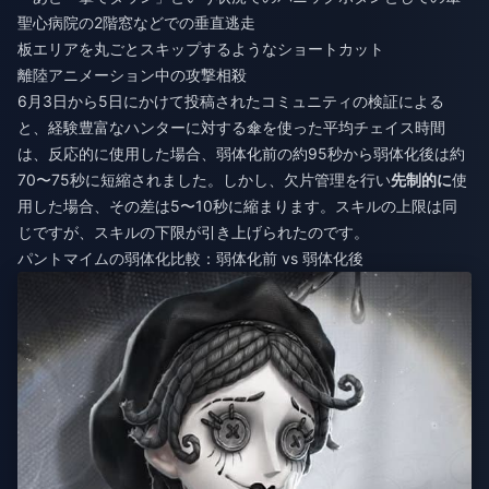
聖心病院の2階窓などでの垂直逃走
板エリアを丸ごとスキップするようなショートカット
離陸アニメーション中の攻撃相殺
6月3日から5日にかけて投稿されたコミュニティの検証による
と、経験豊富なハンターに対する傘を使った平均チェイス時間
は、反応的に使用した場合、弱体化前の約95秒から弱体化後は約
70〜75秒に短縮されました。しかし、欠片管理を行い
先制的に
使
用した場合、その差は5〜10秒に縮まります。スキルの上限は同
じですが、スキルの下限が引き上げられたのです。
パントマイムの弱体化比較：弱体化前 vs 弱体化後