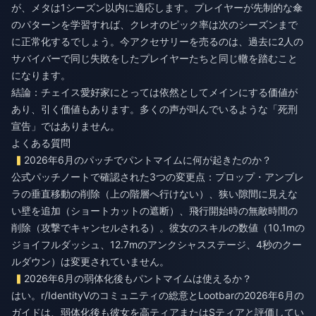
が、メタは1シーズン以内に適応します。プレイヤーが先制的な傘
のパターンを学習すれば、クレオのピック率は次のシーズンまで
に正常化するでしょう。今アクセサリーを売るのは、過去に2人の
サバイバーで同じ失敗をしたプレイヤーたちと同じ轍を踏むこと
になります。
結論：チェイス愛好家にとっては依然としてメインにする価値が
あり、引く価値もあります。多くの声が叫んでいるような「死刑
宣告」ではありません。
よくある質問
2026年6月のパッチでパントマイムに何が起きたのか？
公式パッチノートで確認された3つの変更点：プロップ・アンブレ
ラの垂直移動の削除（上の階層へ行けない）、狭い隙間に見えな
い壁を追加（ショートカットの遮断）、飛行開始時の無敵時間の
削除（攻撃でキャンセルされる）。彼女のスキルの数値（10.1mの
ジョイフルダッシュ、12.7mのアンクシャスステージ、4秒のクー
ルダウン）は変更されていません。
2026年6月の弱体化後もパントマイムは使えるか？
はい。r/IdentityVのコミュニティの総意とLootbarの2026年6月の
ガイドは、弱体化後も彼女を高ティアまたはSティアと評価してい