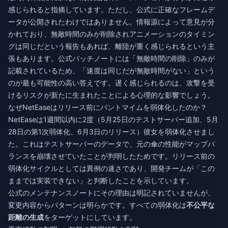
感じられると指摘しています。ただし、公式に正確なフレームデ
ータが公開されたわけではありません。情報源によって意見が分
かれており、無敵時間のみが削除されアニメーションのタイミン
グは同じだという報告もあれば、離陸が重く感じられるという主
張もあります。公式パッチノートには「無敵時間の削除」のみが
記載されているため、「速度は同じだが無敵時間がない」という
のが最も可能性の高い答えです。遅く感じられるのは、攻撃を受
けるリスクが新たに生まれたことによる心理的な影響でしょう。
なぜNetEaseはリリース前にパントマイムを弱体化したのか？
NetEaseは1週間以内に2度（5月25日のテストサーバー追加、5月
28日の第1次弱体化、6月3日のリリース）彼女を弱体化させまし
た。これはテストサーバーのデータで、元の傘の性能がマップバ
ランスを崩壊させていたことが判明したためです。リリース前の
弱体化サイクルとしては異例の速さであり、開発チームが「この
ままでは実装できない」と判断したことを示しています。
公式のメンテナンスノートにその理由は明記されていませんが、
変更内容からパターンは明らかです。すべての弱体化は
不公平な
距離の生成
をターゲットにしています。