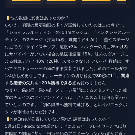
他の数値に変更はあったのか？
いいえ。初期の反応動画の多くが誤解していたのはこの点です。
「ジョイフルルーティン」の10.1mダッシュ、「アンクシャスルー
ティン」のステージ（持続15秒、展開半径4.2m）、壁やステージ
付近での「サイドステップ」速度+3%、ハンターの周囲25m以内
にサバイバーがいない場合の板破壊速度-15%、味方のダメージに
よる解読デバフ-10%（20秒、スタックなし）といった数値は、す
べてテストサーバーの値のまま実装されました。傘のクールダウ
ン4秒も変更なしです。ルーティンの切り替えで
30秒に1回、関連
する感情の欠片を+20%獲得できる
点も変わりません。
つまり、偽の壁、偽の板、ステージ展開によるスタンといった彼
女のチェイスのアイデンティティは、メカニズム上は何も変わっ
ていないのです。「別の階層へ無料で逃げる」というパニックボ
タンが削除されただけです。
NetEaseが公表していない隠れた調整はあったのか？
5月31日のRedditの検証スレッドによると、プレイヤーたちは無
敵時間の削除に加え、飛行開始のアニメーションがわずかに遅く