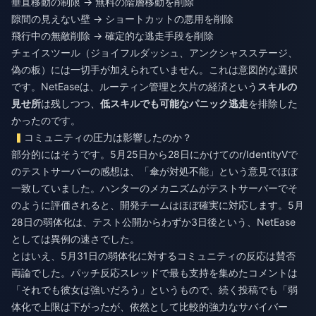
垂直移動の制限 → 無料の階層移動を削除
隙間の見えない壁 → ショートカットの悪用を削除
飛行中の無敵削除 → 確定的な逃走手段を削除
チェイスツール（ジョイフルダッシュ、アンクシャスステージ、
偽の板）には一切手が加えられていません。これは意図的な選択
です。NetEaseは、ルーティン管理と欠片の経済という
スキルの
見せ所
は残しつつ、
低スキルでも可能なパニック逃走
を排除した
かったのです。
コミュニティの圧力は影響したのか？
部分的にはそうです。5月25日から28日にかけてのr/IdentityVで
のテストサーバーの感想は、「傘が対処不能」という意見でほぼ
一致していました。ハンターのメカニズムがテストサーバーでそ
のように評価されると、開発チームはほぼ確実に対応します。5月
28日の弱体化は、テスト公開からわずか3日後という、NetEase
としては異例の速さでした。
とはいえ、5月31日の弱体化に対するコミュニティの反応は賛否
両論でした。パッチ反応スレッドで最も支持を集めたコメントは
「それでも彼女は強いだろう」というもので、続く投稿でも「弱
体化で上限は下がったが、依然として比較的強力なサバイバー