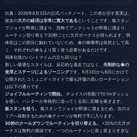
出典：2026年6月3日の公式パッチノート。この表が示す真実は、
彼女の
欠片の経済は非常に寛大である
ということです。板スタン
でジョイが即座に溜まり、恐怖でアンクシャスが即座に溜まり、
ルーティン切り替えで30秒ごとに欠片ボーナスが得られます。弱
体化はこの部分に触れていないため、傘の稼働率は依然として高
く、それぞれの傘をより賢く使う必要があるだけです。
弱体化後のパントマイムの立ち回りは？
新しい最適なスタイルは、反応的な逃走ではなく、
先制的な傘の
使用とステージによるゾーニング
です。6月3日から8日にかけて
公開されたコミュニティガイドで最も評価の高いローテーション
は以下の通りです。
ジョイフルルーティンで開始。
チェイスの初動で10.1mダッシュ
を使い、ハンターが本格的に追ってくる前に距離を稼ぎます。
板スタンを狙う。
板スタンでジョイが即座に溜まるため、次のエ
リアへ移動するための傘チャージが無料で手に入ります。
30秒のクールダウンでルーティンを切り替える。
+20%の欠片ボ
ーナスは無料の価値です。一つのルーティンに長く留まりすぎな