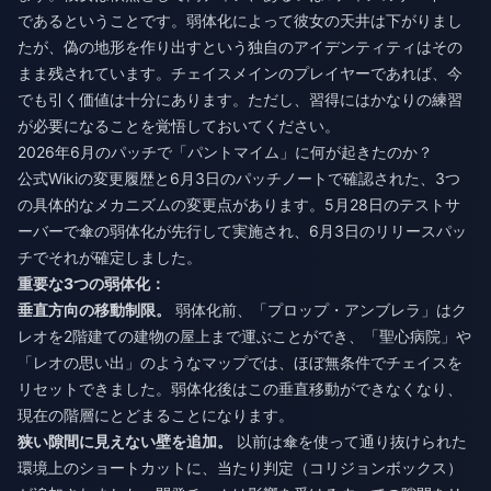
であるということです。弱体化によって彼女の天井は下がりまし
たが、偽の地形を作り出すという独自のアイデンティティはその
まま残されています。チェイスメインのプレイヤーであれば、今
でも引く価値は十分にあります。ただし、習得にはかなりの練習
が必要になることを覚悟しておいてください。
2026年6月のパッチで「パントマイム」に何が起きたのか？
公式Wikiの変更履歴と6月3日のパッチノートで確認された、3つ
の具体的なメカニズムの変更点があります。5月28日のテストサ
ーバーで傘の弱体化が先行して実施され、6月3日のリリースパッ
チでそれが確定しました。
重要な3つの弱体化：
垂直方向の移動制限。
弱体化前、「プロップ・アンブレラ」はク
レオを2階建ての建物の屋上まで運ぶことができ、「聖心病院」や
「レオの思い出」のようなマップでは、ほぼ無条件でチェイスを
リセットできました。弱体化後はこの垂直移動ができなくなり、
現在の階層にとどまることになります。
狭い隙間に見えない壁を追加。
以前は傘を使って通り抜けられた
環境上のショートカットに、当たり判定（コリジョンボックス）