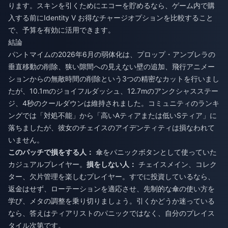
ります。スキンを引くためにエコーを貯めるなら、ゲーム内で購
入する前に
Identity V お得なチャージ
オプションを比較すること
で、予算を有効に活用できます。
結論
パントマイムの2026年6月の弱体化は、プロップ・アンブレラの
垂直移動の削除、狭い隙間への見えない壁の追加、飛行アニメー
ションからの無敵時間の削除という3つの精密なカットを行いまし
たが、10.1mのジョイフルダッシュ、12.7mのアンクシャスステー
ジ、4秒のクールダウンは維持されました。コミュニティのランキ
ングでは「対処不能」から「高いAティアまたは低いSティア」に
落ちましたが、彼女のチェイスのアイデンティティは損なわれて
いません。
このパッチで損をする人：
傘をパニックボタンとして使っていた
カジュアルプレイヤー。
損をしない人：
チェイスメイン、コレク
ター、欠片管理を楽しむプレイヤー。すでに投資しているなら、
返金はせず、ローテーションを適応させ、先制的な傘の使い方を
学び、メタの調整を乗り切りましょう。引くかどうか迷っている
なら、答えはティアリストのパニックではなく、自分のプレイス
タイル次第です。