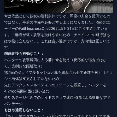
傘は依然として彼女の勝利条件ですが、即座の安全を提供するの
ではなく、事前の準備を必要とするようになりました。Redditユ
ーザーのFaithlessnessOne2062は5月31日にこう要約していま
す。「離陸が遅く攻撃を受けやすいため、チェイス中の飛行はも
はや役に立たない」。これは言い過ぎですが、方向性は正しいで
す。
弱体化後も有効なこと：
ハンターの攻撃範囲に入る
前
に傘を使う（反応的な逃走ではな
く、先制的な距離取り）
10.1mのジョイフルダッシュと傘を組み合わせて距離を稼ぐ（ダッ
シュ自体は変更されていないため）
先にアンクシャスルーティンのステージを設置し、ハンターを
4.2mの展開範囲に誘い込む
壁やステージ付近でのサイドステップ速度+3%による微細なアド
バンテージ
もはや通用しないこと：
「あと一撃でダウン」という状況でのパニックボタンとしての傘