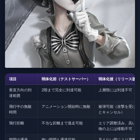
項目
弱体化前（テストサーバー）
弱体化後（リリース版）
垂直方向の到
2階まで完全に到達可能
上層階には到達不可
達範囲
飛行中の無敵
アニメーション開始時に無敵
被弾可能（攻撃を受ける
時間
とキャンセル）
飛行距離
不当な距離まで逃走可能
エリア調整済み、高い建
物の上には移動不可
隙間の通過
狭い隙間も通過可能
見えない壁により遮断