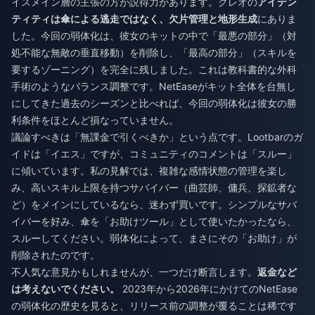
イスメイン層の主張の方が説得力があります。クレオの
アイデン
ティティは傘による逃走ではなく、欠片管理と地形生成
にありま
した。今回の弱体化は、彼女のキットの中で「最悪の部分」（対
処不能な無敵の垂直移動）を削除し、「最高の部分」（スキルを
要するゾーニング）を完全に残しました。これは教科書的な外科
手術のようなバランス調整です。NetEaseがキット全体を台無し
にしてきた過去のシーズンと比べれば、今回の弱体化は彼女の勝
利条件をほとんど損なっていません。
議論すべきは「無課金で引くべきか」という点です。Lootbarのガ
イドは「イエス」ですが、コミュニティのコメントは「スルー」
に傾いています。私の見解では、複雑な感情状態の管理を楽し
み、高いスキル上限を持つサバイバー（曲芸師、傭兵、探鉱者な
ど）をメインにしているなら、迷わず買いです。シンプルなサバ
イバーを好み、傘を「お助けツール」として使いたかったなら、
スルーしてください。弱体化によって、まさにその「お助け」が
削除されたのです。
不人気な意見かもしれませんが、一つだけ断言します。
返金など
は考えないでください。
2023年から2026年にかけてのNetEase
の弱体化の歴史を見ると、リリース前の調整が覆ることは稀です