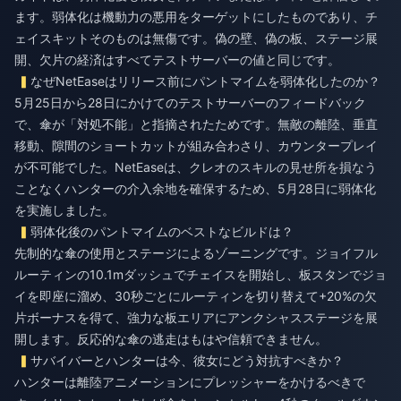
ます。弱体化は機動力の悪用をターゲットにしたものであり、チ
ェイスキットそのものは無傷です。偽の壁、偽の板、ステージ展
開、欠片の経済はすべてテストサーバーの値と同じです。
なぜNetEaseはリリース前にパントマイムを弱体化したのか？
5月25日から28日にかけてのテストサーバーのフィードバック
で、傘が「対処不能」と指摘されたためです。無敵の離陸、垂直
移動、隙間のショートカットが組み合わさり、カウンタープレイ
が不可能でした。NetEaseは、クレオのスキルの見せ所を損なう
ことなくハンターの介入余地を確保するため、5月28日に弱体化
を実施しました。
弱体化後のパントマイムのベストなビルドは？
先制的な傘の使用とステージによるゾーニングです。ジョイフル
ルーティンの10.1mダッシュでチェイスを開始し、板スタンでジョ
イを即座に溜め、30秒ごとにルーティンを切り替えて+20%の欠
片ボーナスを得て、強力な板エリアにアンクシャスステージを展
開します。反応的な傘の逃走はもはや信頼できません。
サバイバーとハンターは今、彼女にどう対抗すべきか？
ハンターは離陸アニメーションにプレッシャーをかけるべきで