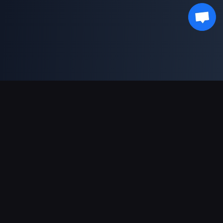
対応決済方法
パートナー
Genshin Impact Wiki
Honkai: Star Rail WIKI
Zenless Zone Zero WIKI
PUBG Mobile WIKI