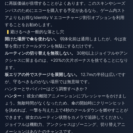
に再販価値が倍増することがよくあります。このスキンやシーズ
ンパスのためにエコーを購入する予定があるなら、ゲーム内スト
アよりもお得な
Identity V エコーチャージ割引
オプションを利用
することをお勧めします。
避けるべき一般的な落とし穴
開けた場所で傘を使わない。
弱体化前は通用しましたが、今は攻
撃を受けてクールダウンを無駄にするだけです。
ルーティンの切り替えを無視しない。
30秒以上ジョイフルやアン
クシャスに留まるのは、+20%の欠片ボーナスを捨てることになり
ます。
板エリアの外でステージを展開しない。
12.7mの半径は広いです
が、守るべきものがない場所では無意味です。
ハンターとサバイバーはどう調整すべきか？
ハンター：
彼女の離陸アニメーションにプレッシャーをかけまし
ょう。無敵時間がなくなったため、傘の開始時にクリーンヒット
を決めれば、一撃を与えた上で4秒のクールダウンを燃やすことが
できます。彼女のルーティン状態をカメラで追跡してください。
ジョイフルは機動力、アンクシャスはゾーニング、切り替えアニ
メーションはあなたのチャンスです。