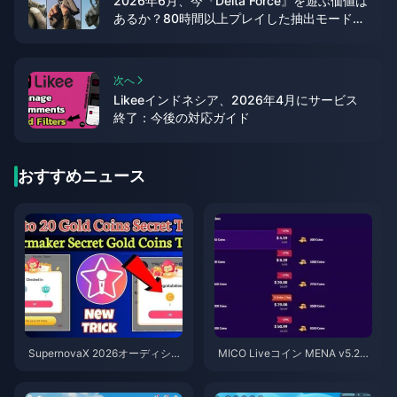
2026年6月、今『Delta Force』を遊ぶ価値は
あるか？80時間以上プレイした抽出モードの
評価
次へ
Likeeインドネシア、2026年4月にサービス
終了：今後の対応ガイド
おすすめニュース
SupernovaX 2026オーディショ
MICO Liveコイン MENA v5.2以
ン向け格安StarMakerコイン（1
降：2026年最安値セール
2〜23%OFF）