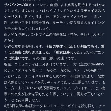
サバイバーの味方：
クレオに肉壁による妨害を期待するのはやめ
ましょう。彼女のキットはハイブリッドというより
チェイススペ
シャリスト
に近くなりました。彼女にチェイスを任せ、「深い
絆」のデバフ中も解読を進め、ルーティン切り替えのタイミング
を合わせるようにしましょう。
個人的な見解：パントマイムの弱体化は正当か、それともやりす
ぎか？
明確な立場を表明します。
今回の弱体化は正しい判断であり、驚
くほど精密に実行されました。「彼女は終わった」というパニッ
クは間違いです。
その理由は以下の通りです。
現在、コミュニティは二分されています。一方（主にr/IdentityV
のチェイスメイン層）は、偽の壁、偽の板、ステージの展開ゾー
ンといった、チェイスを制するためのツールは無傷であり、彼女
は依然としてSティアか高いAティアであると主張しています。も
う一方（主にTikTokの反応動画やカジュアルプレイヤー）は、機
動力の喪失が彼女を殺したと主張しています。両方が正しいとい
うことはあり得ません。
6月3日以降の検証データやコミュニティガイドを読む限り、チェ