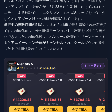
が追加されました。開発チームは影響を受けるすべての隙間をリ
ストアップしていませんが、5月28日から31日にかけてのコミュ
ニティによる検証で、「エクリプス」系の屋内マップを中心に少
なくとも半ダース以上の場所が確認されています。
飛行中の無敵時間の削除。
これがRedditで最も議論された変更点
です。弱体化前は、傘の離陸モーション中に攻撃を受けても無効
化できました。弱体化後は、ハンターの攻撃がクリーンヒットす
ると
アニメーション全体がキャンセルされ
、クールダウンが発生
した上で距離を詰められてしまいます。
Identity V
もっと見る ›
4.89
813 販売済み
-22%
-22%
-22%
-22%
6590 Echoes
6590 Echoes * 8
6590 Echoes * 4
6590 Echo
￥ 14200.43
￥ 113598.51
￥ 56798.43
￥ 2839
￥ 18146.29
￥ 145170.50
￥ 72585.17
￥ 36292
今すぐ購入
今すぐ購入
今すぐ購入
今すぐ