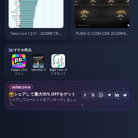
Taka Live 1.2.11：2026年7月の
PUBG G-COIN CDK 2026年6
アップデート後にバッテリーの
月：91.43ドルのダブルプロモ
消耗が激しい？原因と対処法
はお得なのか？
おすすめ商品
Poppo Live
Identity V
Bigo Live ダ
コイン
イヤモンド
期間限定特典
シェアして最大10% OFFをゲット
シェアしてルーレットをアンロックしましょ
う。