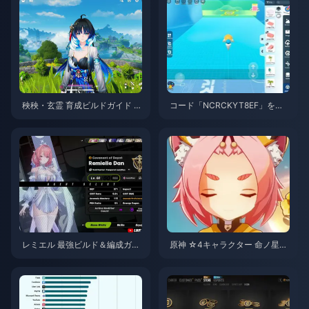
秧秧・玄霊 育成ビルドガイド |
コード「NCRCKYT8EF」を使
2026年8月
用して無料のエッグコインを入
手する方法（2026年8月）
レミエル 最強ビルド＆編成ガイ
原神 ☆4キャラクター 命ノ星
ド | 2026年7月
座・天賦育成優先度ティアリス
ト | 2026年7月