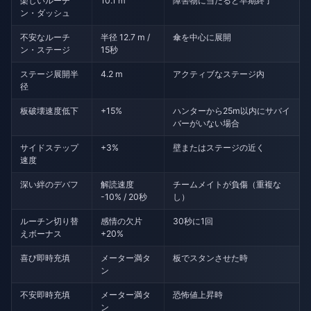
楽しいルーチ
10.1 m
障害物に当たると早期終了
ン・ダッシュ
不安なルーチ
半径 12.7 m /
傘を中心に展開
ン・ステージ
15秒
ステージ展開半
4.2 m
アクティブなステージ内
径
板破壊速度低下
+15%
ハンターから25m以内にサバイ
バーがいない場合
サイドステップ
+3%
壁またはステージの近く
速度
深い絆のデバフ
解読速度
チームメイトが負傷（重複な
-10% / 20秒
し）
ルーチン切り替
感情の欠片
30秒に1回
えボーナス
+20%
喜び即時充填
メーター満タ
板でスタンさせた時
ン
不安即時充填
メーター満タ
恐怖値上昇時
ン