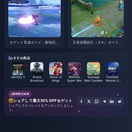
オデット育成ガイド：最強武
王者栄耀妲己（ダキ）ガイド：
器、聖遺物、パーティ編成 | 20
知っておくべき10のテクニック
26年8月
| 2026年8月
おすすめ商品
Identity V
Arena
Honor of
MARVEL
Sausage
Football
Breakout
Kings
Super War
Man Candies
Master 2
FMP
期間限定特典
シェアして最大10% OFFをゲット
シェアしてルーレットをアンロックしましょ
う。