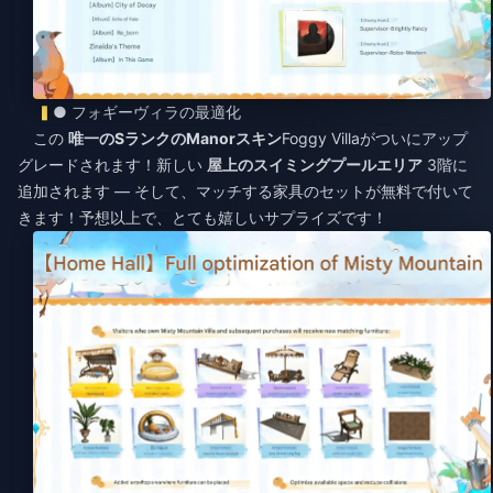
● フォギーヴィラの最適化
この
唯一のSランクのManorスキン
Foggy Villaがついにアップ
グレードされます！新しい
屋上のスイミングプールエリア
3階に
追加されます — そして、マッチする家具のセットが無料で付いて
きます！予想以上で、とても嬉しいサプライズです！