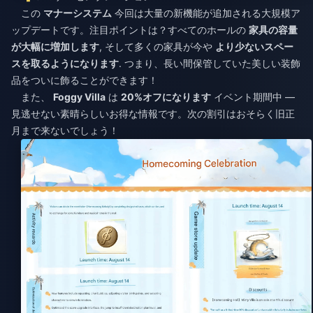
この
マナーシステム
今回は大量の新機能が追加される大規模ア
ップデートです。注目ポイントは？すべてのホールの
家具の容量
が大幅に増加します
, そして多くの家具が今や
より少ないスペー
スを取るようになります
. つまり、長い間保管していた美しい装飾
品をついに飾ることができます！
また、
Foggy Villa
は
20%オフになります
イベント期間中 —
見逃せない素晴らしいお得な情報です。次の割引はおそらく旧正
月まで来ないでしょう！