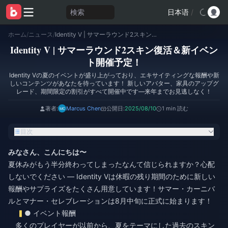
検索
日本语
/
ホーム
/
ニュース
/
Identity V | サマーラウンド2スキン復活＆新イベント開催予定！
Identity V | サマーラウンド2スキン復活＆新イベン
ト開催予定！
Identity Vの夏のイベントが盛り上がっており、エキサイティングな報酬や新
しいコンテンツがあなたを待っています！ 新しいアバター、家具のアップグ
レード、期間限定の割引がすべて開催中です—来年までお見逃しなく！
著者:
Marcus Chen
公開日:
2025/08/10
1 min 読む
目次
みなさん、こんにちは〜
夏休みがもう半分終わってしまったなんて信じられますか？心配
しないでください — Identity Vは休暇の残り期間のために新しい
報酬やサプライズをたくさん用意しています！サマー・カーニバ
ルとマナー・セレブレーションは8月中旬に正式に始まります！
● イベント報酬
多くのプレイヤーが以前から、夏をテーマにした過去のスキン