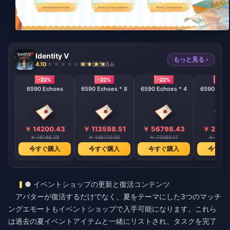
Identity V
もっと見る ›
4.10
809 販売済み
-22%
-22%
-22%
-22%
6590 Echoes
6590 Echoes * 8
6590 Echoes * 4
6590 Echo
￥ 14200.43
￥ 113598.51
￥ 56798.43
￥ 2839
￥ 18146.29
￥ 145170.50
￥ 72585.17
￥ 36292
今すぐ購入
今すぐ購入
今すぐ購入
今すぐ
● イベントショップの更新と復活コンテンツ
アバターが復活するだけでなく、夏をテーマにした3つのマッチ
ングエモートもイベントショップで入手可能になります。これら
は過去の夏イベントアイテムと一緒にリストされ、タスクを完了