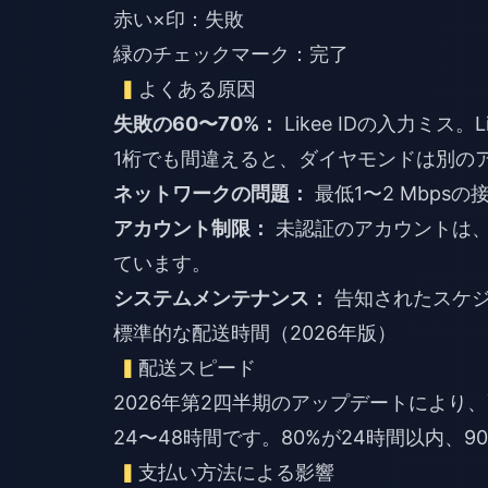
赤い×印：失敗
緑のチェックマーク：完了
よくある原因
失敗の60〜70%：
Likee IDの入力ミス
1桁でも間違えると、ダイヤモンドは別の
ネットワークの問題：
最低1〜2 Mbps
アカウント制限：
未認証のアカウントは、月
ています。
システムメンテナンス：
告知されたスケジ
標準的な配送時間（2026年版）
配送スピード
2026年第2四半期のアップデートにより
24〜48時間です。80%が24時間以内、
支払い方法による影響