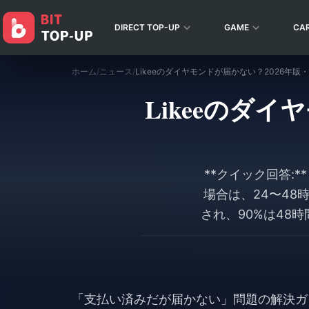
DIRECT TOP-UP
GAME
CA
ホーム
/
ニュース
/
Likeeのダイヤモンドが届かない？2026年版
Likeeのダ
**クイック回答:
場合は、24〜48
され、90%は48
認方法、および
「支払い済みだが届かない」問題の解決ガ