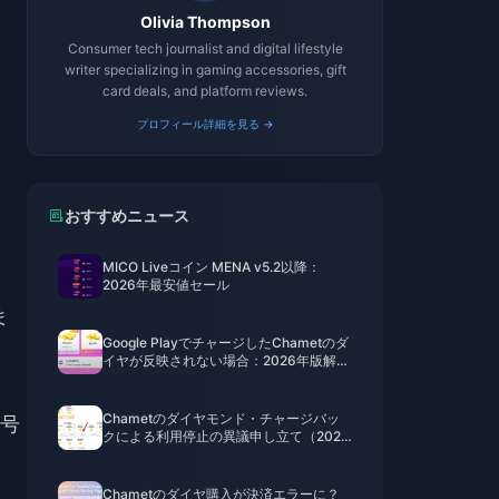
Olivia Thompson
Consumer tech journalist and digital lifestyle
writer specializing in gaming accessories, gift
card deals, and platform reviews.
プロフィール詳細を見る →
おすすめニュース
MICO Liveコイン MENA v5.2以降：
2026年最安値セール
ま
Google PlayでチャージしたChametのダ
イヤが反映されない場合：2026年版解決
策
Chametのダイヤモンド・チャージバッ
号
クによる利用停止の異議申し立て（2026
年版）：成功率は本当に0%なのか？
Chametのダイヤ購入が決済エラーに？