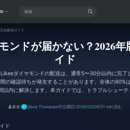
RD
・完全解決ガイド
イヤモンドが届かない？2026
イド
** Likeeダイヤモンドの配送は、通常5〜30分以内に完
時間の確認待ちが発生することがあります。全体の80%
時間以内に解決します。本ガイドでは、トラブルシュー
ダイヤモンドを回収するための異議申し立て戦略につ
著者:
Olivia Thompson
公開日:
2026/02/06
1 min 読む
イド