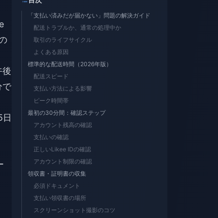
「支払い済みだが届かない」問題の解決ガイド
e
配送トラブルか、通常の処理中か
の
取引のライフサイクル
よくある原因
標準的な配送時間（2026年版）
午後
配送スピード
分で
支払い方法による影響
ピーク時間帯
最初の30分間：確認ステップ
5日
アカウント残高の確認
支払いの確認
正しいLikee IDの確認
アカウント制限の確認
ー
領収書・証明書の収集
必須ドキュメント
支払い領収書の場所
スクリーンショット撮影のコツ