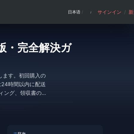
サインイン
/
新
日本语
/
年版・完全解決ガ
了します。初回購入の
は24時間以内に配送
ティング、領収書の確
いて解説します。
目次