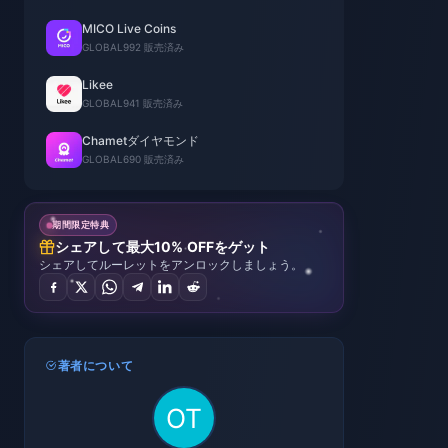
MICO Live Coins
GLOBAL
992 販売済み
Likee
GLOBAL
941 販売済み
Chametダイヤモンド
GLOBAL
690 販売済み
期間限定特典
シェアして最大10% OFFをゲット
シェアしてルーレットをアンロックしましょう。
著者について