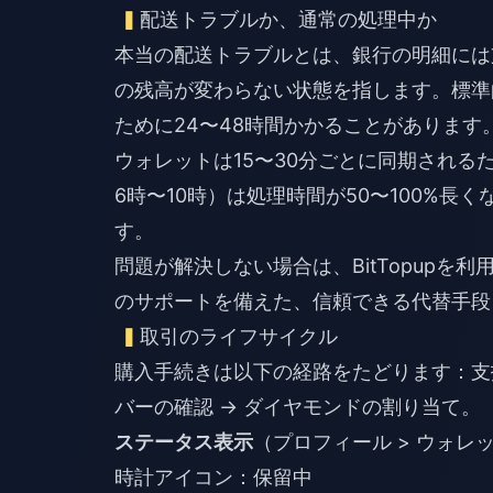
配送トラブルか、通常の処理中か
本当の配送トラブルとは、銀行の明細には支
の残高が変わらない状態を指します。標準
ために24〜48時間かかることがあります
ウォレットは15〜30分ごとに同期され
6時〜10時）は処理時間が50〜100%長
す。
問題が解決しない場合は、
BitTopup
を利用
のサポートを備えた、信頼できる代替手段
取引のライフサイクル
購入手続きは以下の経路をたどります：支払い
バーの確認 → ダイヤモンドの割り当て。
ステータス表示
（プロフィール > ウォレッ
時計アイコン：保留中