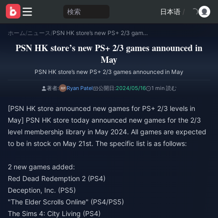
検索
日本语
/
ホーム
/
ニュース
/
PSN HK store’s new PS+ 2/3 games announced in May
PSN HK store’s new PS+ 2/3 games announced in
May
PSN HK store’s new PS+ 2/3 games announced in May
著者:
Ryan Patel
公開日:
2024/05/16
1 min 読む
[PSN HK store announced new games for PS+ 2/3 levels in
May] PSN HK store today announced new games for the 2/3
level membership library in May 2024. All games are expected
to be in stock on May 21st. The specific list is as follows:
2 new games added:
Red Dead Redemption 2 (PS4)
Deception, Inc. (PS5)
"The Elder Scrolls Online" (PS4/PS5)
The Sims 4: City Living (PS4)