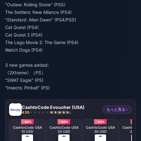
"Outlaw: Rolling Stone" (PS5)
The Settlers: New Alliance (PS4)
"Standard: Alien Dawn" (PS4/PS5)
Cat Quest (PS4)
Cat Quest 2 (PS4)
The Lego Movie 2: The Game (PS4)
Watch Dogs (PS4)
3 new games added:
《2Xtreme》（PS）
"SWAT Eagle" (PS)
"Insects: Pinball" (PS)
CashtoCode Evoucher (USA)
もっと見る ›
4.55
923 販売済み
-30%
-30%
-30%
-30
CashtoCode USA
CashtoCode USA
CashtoCode USA
CashtoCo
10 USD
20 USD
30 USD
200U