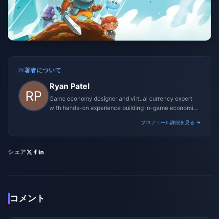
著者について
Ryan Patel
Game economy designer and virtual currency expert
with hands-on experience building in-game economies
for MMO and mobile titles.
プロフィール詳細を見る →
シェア
コメント