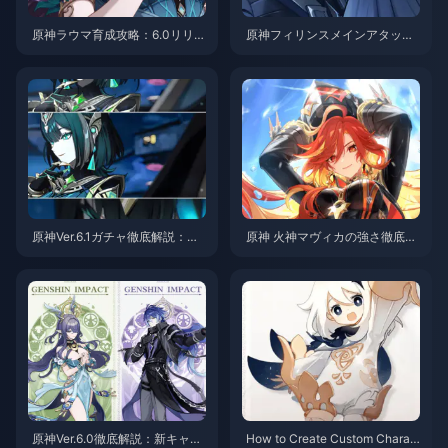
原神ラウマ育成攻略：6.0リリー
原神フィリンスメインアタッカ
ス後に後悔しないよう、今すぐ
ー攻略：Ver.6.0最強雷元素アタ
準備を始めよう
ッカー装備ガイド
原神Ver.6.1ガチャ徹底解説：ネ
原神 火神マヴィカの強さ徹底分
ヴレットが強力に登場、フリー
析：ステータス卒業ライン基準
ナ復刻はまさに「神」警告
と命の星座の恩恵完全攻略
原神Ver.6.0徹底解説：新キャラ
How to Create Custom Charac