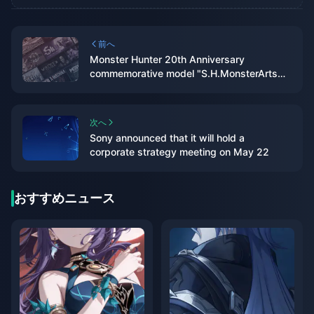
前へ
Monster Hunter 20th Anniversary
commemorative model "S.H.MonsterArts
Fire Dragon/Thunder Wolf Dragon" is
available for order today
次へ
Sony announced that it will hold a
corporate strategy meeting on May 22
おすすめニュース