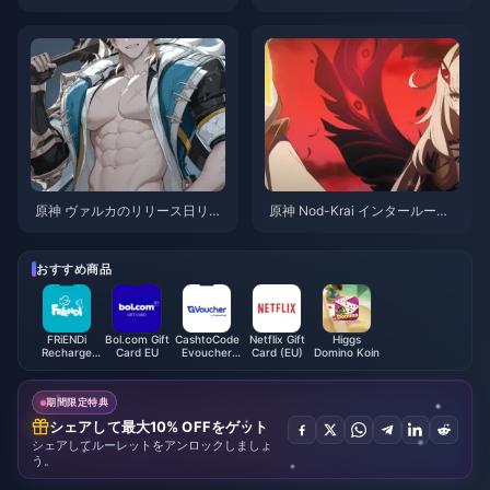
クター「ラウマ」と「フリン
ters in Genshin Impact: Comple
ス」完全レビュー、無料星4
te Guide 2025
「アイノ」入手ガイド
原神 ヴァルカのリリース日リー
原神 Nod-Krai インタールード
ク：バージョン6.5のリリースに
予告編：完全なロア分析と隠さ
ついてわかっていることすべて
れた秘密の公開
おすすめ商品
FRiENDi
Bol.com Gift
CashtoCode
Netflix Gift
Higgs
Recharge
Card EU
Evoucher
Card (EU)
Domino Koin
Card (SA)
(USA)
期間限定特典
シェアして最大10% OFFをゲット
シェアしてルーレットをアンロックしましょ
う。