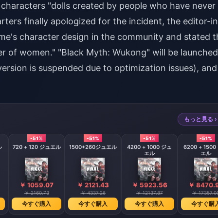
 characters "dolls created by people who have never
rs finally apologized for the incident, the editor-in
 game's character design in the community and stated t
rder of women." "Black Myth: Wukong" will be launched
rsion is suspended due to optimization issues), and
もっと見る ›
-51%
-51%
-51%
-51%
ル
720 + 120 ジュエル
1500+260ジュエル
4200 + 1000 ジュ
6200 + 150
エル
エル
￥ 1059.07
￥ 2121.43
￥ 5923.56
￥ 8470.
￥ 2160.73
￥ 4337.26
￥ 12137.87
￥ 17357.0
今すぐ購入
今すぐ購入
今すぐ購入
今すぐ購