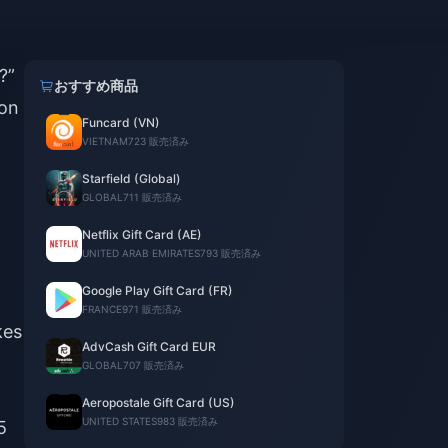
?”
おすすめ商品
ion
Funcard (VN)
VIETNAM
723 販売済み
Starfield (Global)
GLOBAL
711 販売済み
Netflix Gift Card (AE)
UNITED ARAB EMIRATES
793 販売済み
Google Play Gift Card (FR)
FRANCE
971 販売済み
kes
AdvCash Gift Card EUR
GLOBAL
707 販売済み
Aeropostale Gift Card (US)
UNITED STATES
983 販売済み
5