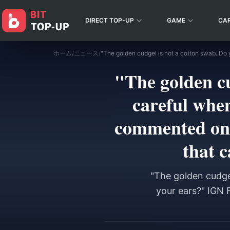
DIRECT TOP-UP
GAME
CA
ホーム
/
ニュース
/
"The golden cu
careful when
commented on 
that 
"The golden cudgel
your ears?" IGN 