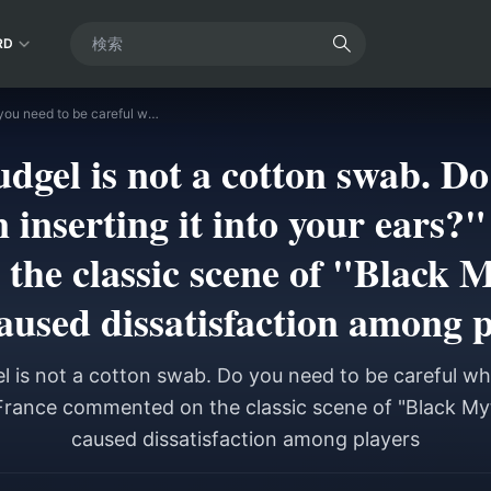
RD
"The golden cudgel is not a cotton swab. Do you need to be careful when inserting it into your ears?" IGN France commented on the classic scene of "Black Myth: Wukong" that caused dissatisfaction among players
dgel is not a cotton swab. Do
 inserting it into your ears
the classic scene of "Black
caused dissatisfaction among p
 is not a cotton swab. Do you need to be careful whe
France commented on the classic scene of "Black M
caused dissatisfaction among players