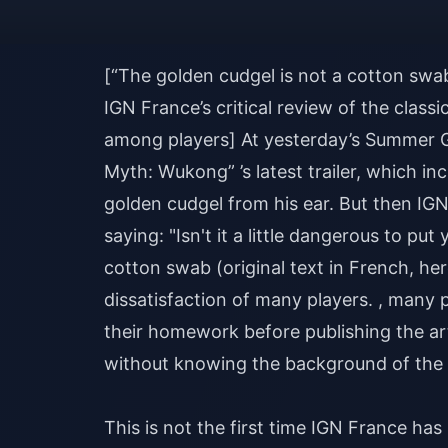
[“The golden cudgel is not a cotton swa
IGN France’s critical review of the clas
among players] At yesterday’s Summer G
Myth: Wukong” ’s latest trailer, which i
golden cudgel from his ear. But then I
saying: "Isn't it a little dangerous to pu
cotton swab (original text in French, her
dissatisfaction of many players. , many 
their homework before publishing the arti
without knowing the background of the
This is not the first time IGN France has