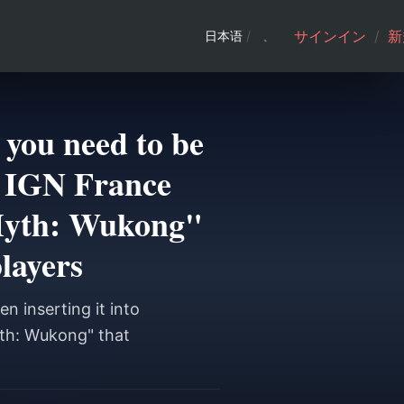
サインイン
/
新
日本语
/
 you need to be
?" IGN France
 Myth: Wukong"
layers
n inserting it into
yth: Wukong" that