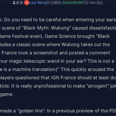
著者:
Lisa Wang
公開日:
2024/06/09
2 min 読む
b. Do you need to be careful when entering your ears
sic scene of “Black Myth: Wukong” caused dissatisfact
ame Festival event, Game Science brought “Black
ncludes a classic scene where Wukong takes out the
GN France took a screenshot and posted a comment
t your magic telescopic wand in your ear? This is not a
e is a machine translation)" This quickly aroused the
players questioned that IGN France should at least do
cle. It is really unprofessional to make "arrogant" jo
 game.
 made a "golden line". In a previous preview of the PS