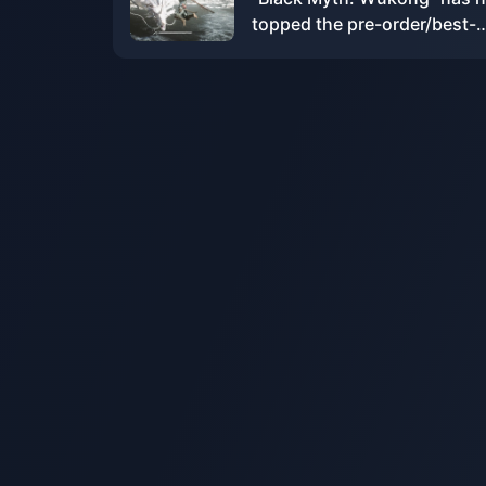
topped the pre-order/best-
selling list on the PSN HK st