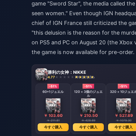
game "Sword Star", the media called the
seen women." Even though IGN headquarte
chief of IGN France still criticized the
"this delusion is the reason for the mu
on PS5 and PC on August 20 (the Xbox ve
the game is now available for pre-order.
勝利の女神：NIKKE
4.77
790 販売済み
-51%
-51%
-51%
60+1ジュエル
120 + 3個のジュエ
320 + 10ジュエ
ル
￥ 103.60
￥ 210.50
￥ 527.89
￥ 211.81
￥ 428.89
￥ 1079.30
今すぐ購入
今すぐ購入
今すぐ購入