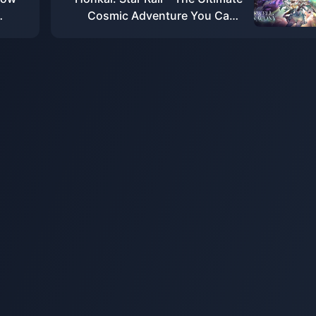
Cosmic Adventure You Can't
ore
Afford to Miss!