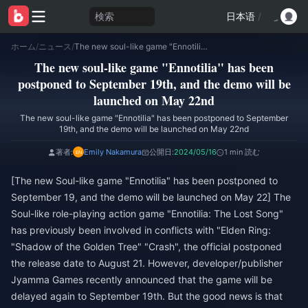
検索
日本语
/
ホーム
/
ニュース
/
The new soul-like game "Ennotilia" has been postponed to September 19th, and the demo will be launched on May 22nd
The new soul-like game "Ennotilia" has been
postponed to September 19th, and the demo will be
launched on May 22nd
The new soul-like game "Ennotilia" has been postponed to September
19th, and the demo will be launched on May 22nd
著者:
Emily Nakamura
公開日:
2024/05/16
1 min 読む
[The new Soul-like game "Ennotilia" has been postponed to
September 19, and the demo will be launched on May 22] The
Soul-like role-playing action game "Ennotilia: The Lost Song"
has previously been involved in conflicts with "Elden Ring:
"Shadow of the Golden Tree" "Crash", the official postponed
the release date to August 21. However, developer/publisher
Jyamma Games recently announced that the game will be
delayed again to September 19th. But the good news is that