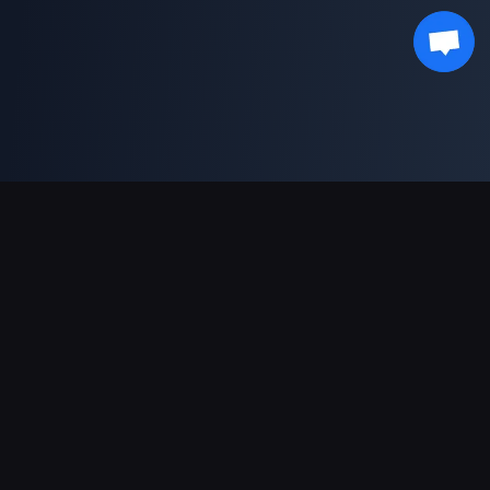
対応決済方法
パートナー
Genshin Impact Wiki
Honkai: Star Rail WIKI
Zenless Zone Zero WIKI
PUBG Mobile WIKI