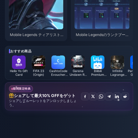
Mobile Legends ティアリスト 2
Mobile Legendsのランクブース
025：勝率でランク付けされた
ト：70%のBAN率と500ドルの
最強ヒーロー
損失
おすすめ商品
Hello Yo Gift
FIFA 23
CashtoCode
Garena
Bilibili
Infinite
Param
Card
(Origin)
Evoucher
Undawn RC
Premium
Lagrange
Gift 
(CAD)
(SG)
Membership
Chu-Coins
(U
(MY)
期間限定特典
シェアして最大10% OFFをゲット
シェアしてルーレットをアンロックしましょ
う。