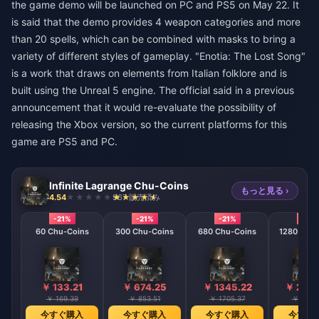
the game demo will be launched on PC and PS5 on May 22. It
is said that the demo provides 4 weapon categories and more
than 20 spells, which can be combined with masks to bring a
variety of different styles of gameplay. "Enotia: The Lost Song"
is a work that draws on elements from Italian folklore and is
built using the Unreal 5 engine. The official said in a previous
announcement that it would re-evaluate the possibility of
releasing the Xbox version, so the current platforms for this
game are PS5 and PC.
Infinite Lagrange Chu-Coins
もっと見る ›
4.54
967 販売済み
-21%
-21%
-21%
-21%
60 Chu-Coins
300 Chu-Coins
680 Chu-Coins
1280 Chu-
￥ 133.21
￥ 674.25
￥ 1345.22
￥ 2991
￥ 169.39
￥ 853.51
￥ 1705.37
￥ 3793
今すぐ購入
今すぐ購入
今すぐ購入
今すぐ