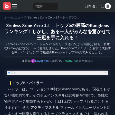
検索
日本语
/
ホーム
/
ニュース
/
Zenless Zone Zero 2.1 – トップ5の最高のBangboosランキング！しかし、ある一人がみんなを驚かせて王冠を手に入れる！
Zenless Zone Zero 2.1 – トップ5の最高のBangboos
ランキング！しかし、ある一人がみんなを驚かせて
王冠を手に入れる！
Zenless Zone Zero バージョン2.1がリリースされてから1週間が経ち、多才
なEsmeが正式にゲームに登場しました。Bangbooファミリーが着実に成長す
る中、バージョン2.1で最強のBangbooトップ5を見てみましょう。
著者:
David Kim
公開日:
2025/07/23
1 min 読む
目次
トップ5：バトラー
バトラーは、バージョン1.0時代のBangbooであり、現在でもか
なり機能的です。そのチェインスキルは比較的平均的で、単純な
物理ダメージ攻撃であるため、しばしばスキップされることもあ
りますが、その
アクティブスキル
フィールド上のエージェントに
エネルギー回復を提供するトップクラスのスキルです。得られる