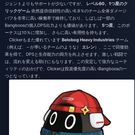
ジェントよりもサポートが少ないですが、
レベル60、1つ星のク
リックゲーム
依然提供信頼性の高い6.8％のチーム全体ダメージ
バフを非常に高い稼働率で維持しており、しばしば一部の
Bangboosの個人DPS出力よりも価値があります。
5つ星
、このボ
ーナスは10％に増加し、さらに高い有用性を持ちます。
Clickerもまた優れています
Belobog Heavy Industries
チーム
（例えば、～が率いるチームのような）
エレン
）、ここで回復効
果を得て、DPSと生存能力の両方を向上させます。激しい戦闘で
は、流れを変える助けにもなります。この安定して強力なユーテ
ィリティのおかげで、Clickerは投資優先度の高いBangboosの一
つとなっています。