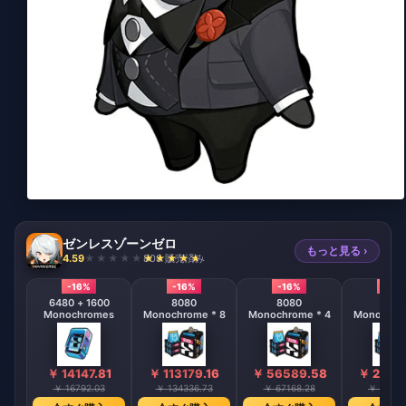
ゼンレスゾーンゼロ
もっと見る ›
4.59
808 販売済み
-16%
-16%
-16%
-16%
6480 + 1600
8080
8080
808
Monochromes
Monochrome * 8
Monochrome * 4
Monochrom
￥ 14147.81
￥ 113179.16
￥ 56589.58
￥ 2829
￥ 16792.03
￥ 134336.73
￥ 67168.28
￥ 33584