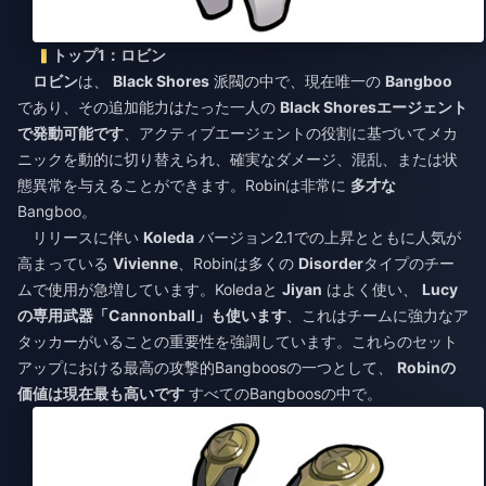
トップ1：ロビン
ロビン
は、
Black Shores
派閥の中で、現在唯一の
Bangboo
であり、その追加能力はたった一人の
Black Shoresエージェント
で発動可能です
、アクティブエージェントの役割に基づいてメカ
ニックを動的に切り替えられ、確実なダメージ、混乱、または状
態異常を与えることができます。Robinは非常に
多才な
Bangboo。
リリースに伴い
Koleda
バージョン2.1での上昇とともに人気が
高まっている
Vivienne
、Robinは多くの
Disorder
タイプのチー
ムで使用が急増しています。Koledaと
Jiyan
はよく使い、
Lucy
の専用武器「Cannonball」も使います
、これはチームに強力なア
タッカーがいることの重要性を強調しています。これらのセット
アップにおける最高の攻撃的Bangboosの一つとして、
Robinの
価値は現在最も高いです
すべてのBangboosの中で。