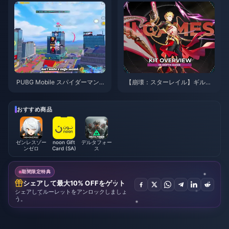
PUBG Mobile スパイダーマンイ
【崩壊：スターレイル】ギルガ
ベント攻略のコツ | 2026年8月
メッシュの最強ビルド・おすす
め育成ガイド | 2026年8月
おすすめ商品
ゼンレスゾー
noon Gift
デルタフォー
ンゼロ
Card (SA)
ス
期間限定特典
シェアして最大10% OFFをゲット
シェアしてルーレットをアンロックしましょ
う。