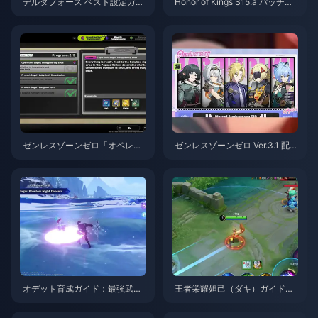
デルタフォース ベスト設定ガイ
Honor of Kings S15.a パッチノ
ド | 2026年8月
ート | 2026年8月
ゼンレスゾーンゼロ「オペレー
ゼンレスゾーンゼロ Ver.3.1 配布
ション・ベーグル」攻略ガイド
S級エージェント選択ガイド | 2
| 2026年8月
026年8月
オデット育成ガイド：最強武
王者栄耀妲己（ダキ）ガイド：
器、聖遺物、パーティ編成 | 20
知っておくべき10のテクニック
26年8月
| 2026年8月