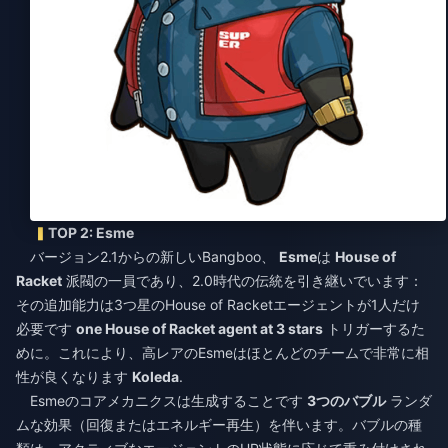
TOP 2: Esme
バージョン2.1からの新しいBangboo、
Esme
は
House of
Racket
派閥の一員であり、2.0時代の伝統を引き継いでいます：
その追加能力は3つ星のHouse of Racketエージェントが1人だけ
必要です
one House of Racket agent at 3 stars
トリガーするた
めに。これにより、高レアのEsmeはほとんどのチームで非常に相
性が良くなります
Koleda
.
Esmeのコアメカニクスは生成することです
3つのバブル
ランダ
ムな効果（回復またはエネルギー再生）を伴います。バブルの種