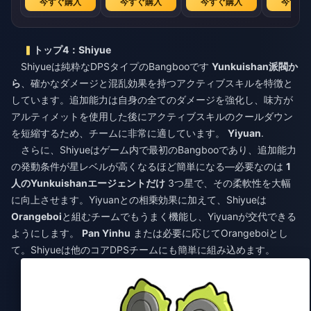
今すぐ購入
今すぐ購入
今すぐ購入
今すぐ
トップ4：Shiyue
Shiyueは純粋なDPSタイプのBangbooです
Yunkuishan派閥か
ら
、確かなダメージと混乱効果を持つアクティブスキルを特徴と
しています。追加能力は自身の全てのダメージを強化し、味方が
アルティメットを使用した後にアクティブスキルのクールダウン
を短縮するため、チームに非常に適しています。
Yiyuan
.
さらに、Shiyueはゲーム内で最初のBangbooであり、追加能力
の発動条件が星レベルが高くなるほど簡単になる—必要なのは
1
人のYunkuishanエージェントだけ
3つ星で、その柔軟性を大幅
に向上させます。Yiyuanとの相乗効果に加えて、Shiyueは
Orangeboi
と組むチームでもうまく機能し、Yiyuanが交代できる
ようにします。
Pan Yinhu
または必要に応じてOrangeboiとし
て。Shiyueは他のコアDPSチームにも簡単に組み込めます。