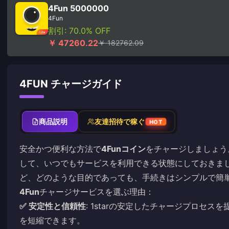
4Fun 5000000
4Fun
割引: 70.0% OFF
￥ 47260.22
￥ 182762.09
4FUN チャージガイド
商品説明
友達招待で稼ぐ
HOT
安全かつ便利な方法で
4Funコイン
をチャージしましょう
して、いつでもサービスを利用できる状態にしておきま
ど、どのような目的であっても、手続きはシンプルで簡
4Fun
チャージサービスを選ぶ理由：
✅ 安定性と信頼性
: 1starの安定したチャージプロセ
を短縮できます。