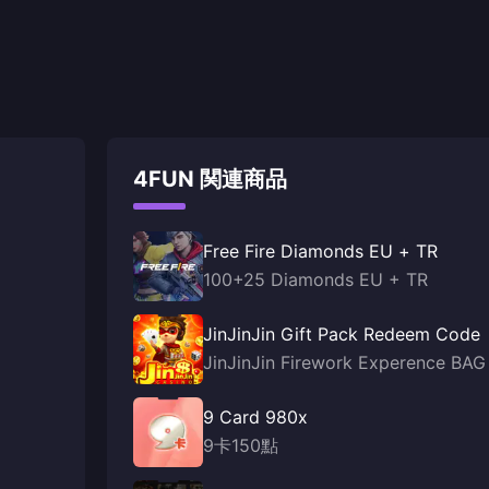
4FUN 関連商品
Free Fire Diamonds EU + TR
100+25 Diamonds EU + TR
JinJinJin Gift Pack Redeem Code
JinJinJin Firework Experence BAG
9 Card 980x
9卡150點