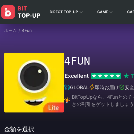
DIRECT TOP-UP
GAME
CA
ホーム
/
4Fun
4FUN
Excellent
T
GLOBAL
即時お届け
安
BitTopUpなら、4F
きの割引をゲットしましょう
金額を選択