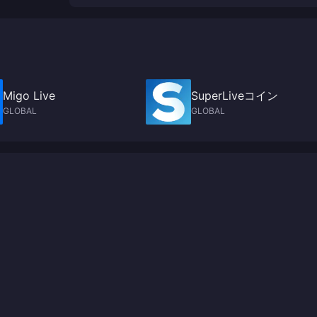
Migo Live
SuperLiveコイン
GLOBAL
GLOBAL