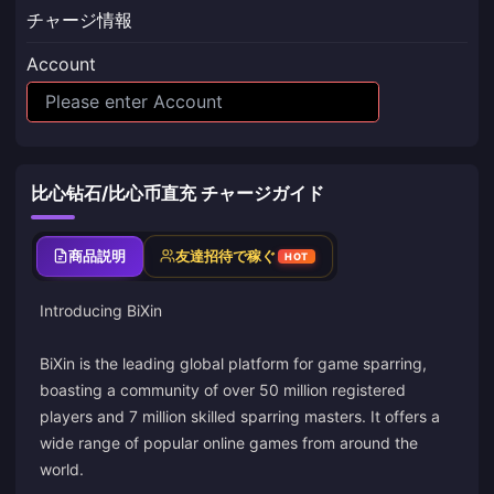
チャージ情報
Account
比心钻石/比心币直充 チャージガイド
商品説明
友達招待で稼ぐ
HOT
Introducing BiXin
BiXin is the leading global platform for game sparring,
boasting a community of over 50 million registered
players and 7 million skilled sparring masters. It offers a
wide range of popular online games from around the
world.