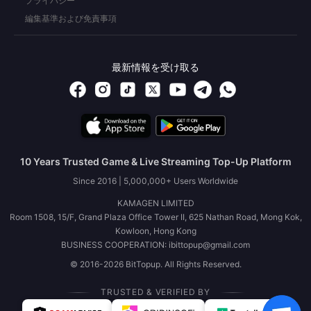
プライバシー
編集基準および免責事項
最新情報を受け取る
10 Years Trusted Game & Live Streaming Top-Up Platform
Since 2016 | 5,000,000+ Users Worldwide
KAMAGEN LIMITED
Room 1508, 15/F, Grand Plaza Office Tower II, 625 Nathan Road, Mong Kok,
Kowloon, Hong Kong
BUSINESS COOPERATION: ibittopup@gmail.com
© 2016-2026 BitTopup. All Rights Reserved.
TRUSTED & VERIFIED BY