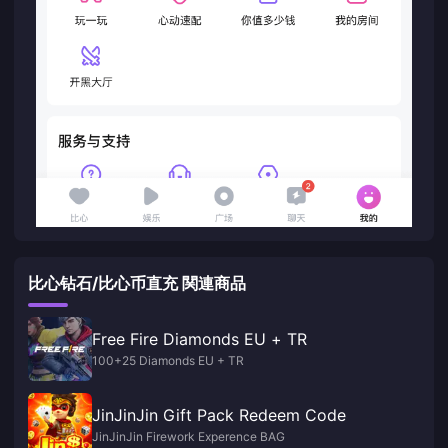
比心钻石/比心币直充 関連商品
Free Fire Diamonds EU + TR
100+25 Diamonds EU + TR
JinJinJin Gift Pack Redeem Code
JinJinJin Firework Experence BAG