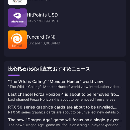
HitPoints USD
HitPoints 0.99 USD
Funcard (VN)
Funcard 10,000VND
比心钻石/比心币直充 おすすめニュース
"The Wild is Calling" "Monster Hunter" world view
"The Wild is Calling" "Monster Hunter" world view introduction video
introduction video released
released
Last chance! Forza Horizon 4 is about to be removed from
Last chance! Forza Horizon 4 is about to be removed from shelves
shelves
RTX 50 series graphics cards are about to be unveiled,
RTX 50 series graphics cards are about to be unveiled, new details of
new details of RTX 5070 Ti exposed
RTX 5070 Ti exposed
The new "Dragon Age" game will focus on a single-player
The new "Dragon Age" game will focus on a single-player experience
experience and will not include real-time services
and will not include real-time services