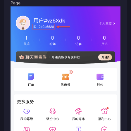
Page
.