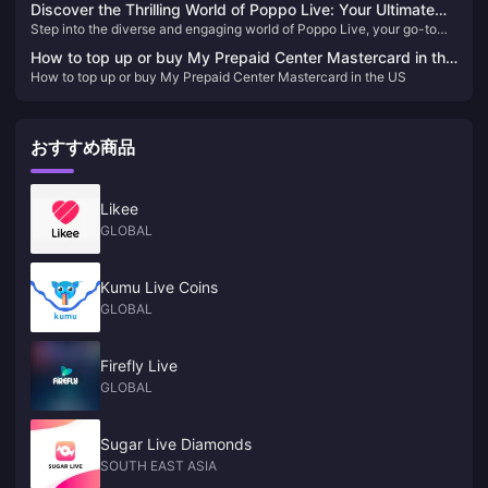
Discover the Thrilling World of Poppo Live: Your Ultimate
Step into the diverse and engaging world of Poppo Live, your go-to
Live Streaming Destination 🎥✨
live streaming platform. Enhance your viewing experience with our
How to top up or buy My Prepaid Center Mastercard in the
straightforward Poppo Live Coins top-up guide and never miss out on
How to top up or buy My Prepaid Center Mastercard in the US
US
the fun!
おすすめ商品
Likee
GLOBAL
Kumu Live Coins
GLOBAL
Firefly Live
GLOBAL
Sugar Live Diamonds
SOUTH EAST ASIA