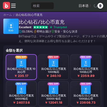
検索
日本语
/
ホーム
/
比心钻石/比心币直充
比心钻石/比心币直充
Excellent
Trustpilot
GLOBAL
即時お届け
安全・安心な決済
BitTopupでは、ゲームやライブ配信のチャージ、ギフトカードの購
え、便利な決済体験とお得な割引をお楽しみいただけます！
金額を選択
70% OFF
70% OFF
70% OFF
比心钻石/比心币直充 10
比心钻石/比心币直充
比心钻石/比心币直充
比心币
1000钻石
100比心币
￥ 235.17
￥ 240.10
￥ 2359.89
70% OFF
70% OFF
70% OFF
比心钻石/比心币直充
比心钻石/比心币直充
比心钻石/比心币直充
10000钻石
50000 钻石
1000比心币
￥ 2407.58
￥ 12041.18
￥ 23608.73