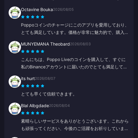
で、もっとお得なキャンペーンとかがあると嬉しいで
Octavine Bouka
2026/08/05
す。
Poppoコインのチャージにこのアプリを愛用しており、
とても満足しています。価格が非常に魅力的で、購入時
も安心感があります。皆さんにもぜひお勧めしたいで
MUNYEMANA Theobard
2026/08/03
す、ありがとうございました。
こんにちは、Poppo Liveのコインを購入して、すぐに
私のBinanceアカウントに届いたのでとても満足してい
ます。アプリの使いやすさと案内にも満足しています。
its hurt
2026/08/07
ありがとうございました、これからも頑張ってくださ
い。
とても早くて信頼できます。
Blal Albgdade
2026/08/04
素晴らしいサービスをありがとうございます。これから
も頑張ってください、今後のご活躍をお祈りしていま
す。