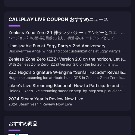
CALLPLAY LIVE COUPON おすすめニュース
Zenless Zone Zero 2.1 神ランクバナー：アンビーとユエ、ど
バージョン2.1の登場を目前に控え、初登場のレートアップとして
ちらを引くべき？
Soukaku YouyeとAliceが登場し、さらにトップクラスのDisorder DPS
Unmissable Fun at Eggy Party’s 2nd Anniversary
であるAnby DemaraとLuna Yuechengの復刻もあります。選び方を詳し
Discover free Angel wings and cool customizations at Eggy Party's
く見ていきましょう！
2nd Anniversary on July 4.
Zenless Zone Zero (ZZZ) Version 2.0 on the horizon, Let's
With Zenless Zone Zero (ZZZ) Version 2.0 on the horizon, many
take a look back at the standout characters from Versions
Proxies have been with the game since its launch. Let's take a look
1.0 to 1.7
ZZZ Hugo's Signature W-Engine “Sunfall Facade” Revealed
back at the standout characters from Versions 1.0 to 1.7—did you train
Hugo, the upcoming Ice attribute burst DPS in Zenless Zone Zero, is
– High Compatibility but Has Strong Alternatives. Is It Still
these "meta-defining" agents?
about to go live. His signature W-Engine, “Sunfall Facade,” has
Worth Pulling?
Likee’s Live Streaming Blueprint: How to Participate and
officially had its effects and stats revealed. Is it worth pulling?
Unlock Likee’s live streaming success: step-by-step setup, audience-
Become a High-Earning Creator
building tactics, and monetization strategies to become a high-
2024 Steam Year in Review Now Live
earning creator.
2024 Steam Year in Review Now Live
おすすめ商品