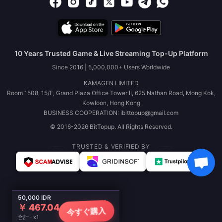
10 Years Trusted Game & Live Streaming Top-Up Platform
Since 2016 | 5,000,000+ Users Worldwide
KAMAGEN LIMITED
Room 1508, 15/F, Grand Plaza Office Tower II, 625 Nathan Road, Mong Kok,
Kowloon, Hong Kong
BUSINESS COOPERATION: ibittopup@gmail.com
© 2016-2026 BitTopup. All Rights Reserved.
TRUSTED & VERIFIED BY
50,000 IDR
￥ 467.04
今すぐ購入
合計 · x1