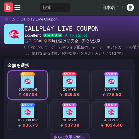
検索
日本语
/
ホーム
/
Callplay Live Coupon
CALLPLAY LIVE COUPON
Excellent
Trustpilot
GLOBAL
即時お届け
安全・安心な決済
BitTopupでは、ゲームやライブ配信のチャージ、ギフトカードの購
え、便利な決済体験とお得な割引をお楽しみいただけます！
金額を選択
5% OFF
5% OFF
5% OFF
50,000 IDR
20 MYR
300 PHP
￥ 467.04
￥ 626.56
￥ 779.50
5% OFF
5% OFF
5% OFF
100,000 IDR
30 MYR
400 PHP
￥ 935.73
￥ 937.38
￥ 1034.40
さらに表示
+30