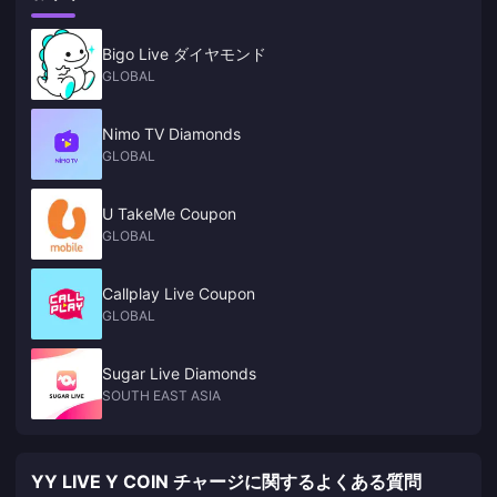
Bigo Live ダイヤモンド
GLOBAL
Nimo TV Diamonds
GLOBAL
U TakeMe Coupon
GLOBAL
Callplay Live Coupon
GLOBAL
Sugar Live Diamonds
SOUTH EAST ASIA
YY LIVE Y COIN チャージに関するよくある質問