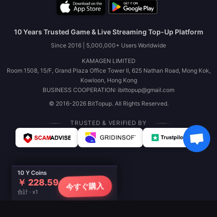
10 Years Trusted Game & Live Streaming Top-Up Platform
Since 2016 | 5,000,000+ Users Worldwide
KAMAGEN LIMITED
Room 1508, 15/F, Grand Plaza Office Tower II, 625 Nathan Road, Mong Kok,
Kowloon, Hong Kong
BUSINESS COOPERATION: ibittopup@gmail.com
© 2016-2026 BitTopup. All Rights Reserved.
TRUSTED & VERIFIED BY
10 Y Coins
￥ 228.59
今すぐ購入
合計 · x1