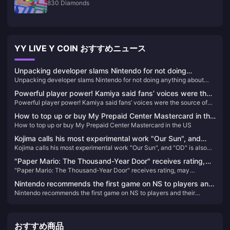
830 Diamonds
YY LIVE Y COIN おすすめニュース
Unpacking developer slams Nintendo for not doing
Unpacking developer slams Nintendo for not doing anything about
anything about shoddy knockoffs in stores
shoddy knockoffs in stores
Powerful player power! Kamiya said fans’ voices were the
Powerful player power! Kamiya said fans’ voices were the source of
source of the resurrection of “Okami”
the resurrection of “Okami”
How to top up or buy My Prepaid Center Mastercard in the
How to top up or buy My Prepaid Center Mastercard in the US
US
Kojima calls his most experimental work "Our Sun", and
Kojima calls his most experimental work "Our Sun", and "OD" is also
"OD" is also different.
different.
"Paper Mario: The Thousand-Year Door" receives rating,
"Paper Mario: The Thousand-Year Door" receives rating, may
may announce release date soon
announce release date soon
Nintendo recommends the first game on NS to players and
Nintendo recommends the first game on NS to players and their
their families
families
おすすめ商品