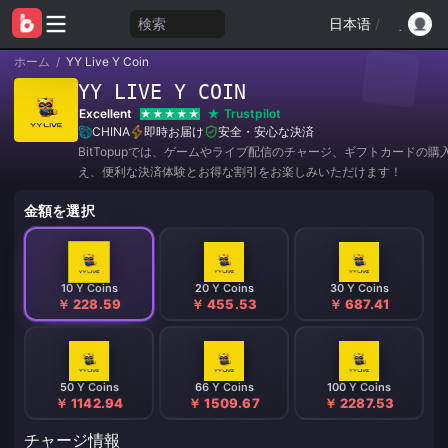
検索
日本语
/
ホーム
/
YY Live Y Coin
YY LIVE Y COIN
Excellent
Trustpilot
CHINA
即時お届け
安全・安心な決済
BitTopupでは、ゲームやライブ配信のチャージ、ギフトカードの購
え、便利な決済体験とお得な割引をお楽しみいただけます！
金額を選択
10 Y Coins
20 Y Coins
30 Y Coins
￥ 228.59
￥ 455.53
￥ 687.41
50 Y Coins
66 Y Coins
100 Y Coins
￥ 1142.94
￥ 1509.67
￥ 2287.53
チャージ情報