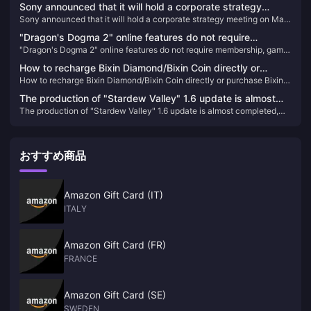
has a story that intertwines with the grand narrative, filled with
Sony announced that it will hold a corporate strategy
an immersive experience with stunning graphics, diverse classes, and
unexpected twists and turns that will leave you craving for more.
Sony announced that it will hold a corporate strategy meeting on May
meeting on May 22
challenging dungeons. Players can choose from nine unique classes,
22
each with specialized talent trees and ultimate abilities, allowing for
"Dragon's Dogma 2" online features do not require
endless customization and strategic gameplay.
"Dragon's Dogma 2" online features do not require membership, game
membership, game demo or coming soon
demo or coming soon
How to recharge Bixin Diamond/Bixin Coin directly or
How to recharge Bixin Diamond/Bixin Coin directly or purchase Bixin
purchase Bixin Diamond/Bixin Coin direct deposit
Diamond/Bixin Coin direct deposit
The production of "Stardew Valley" 1.6 update is almost
The production of "Stardew Valley" 1.6 update is almost completed,
completed, and the content is much more than originally
and the content is much more than originally planned
planned
おすすめ商品
Amazon Gift Card (IT)
ITALY
Amazon Gift Card (FR)
FRANCE
Amazon Gift Card (SE)
SWEDEN