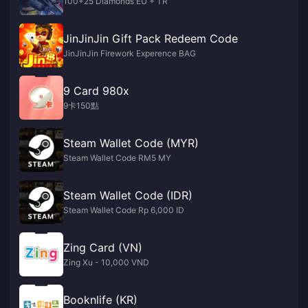
100+25 Diamonds EU + TR
JinJinJin Gift Pack Redeem Code
JinJinJin Firework Experence BAG
9 Card 980x
9卡150點
Steam Wallet Code (MYR)
Steam Wallet Code RM5 MY
Steam Wallet Code (IDR)
Steam Wallet Code Rp 6,000 ID
Zing Card (VN)
Zing Xu - 10,000 VND
Booknlife (KR)