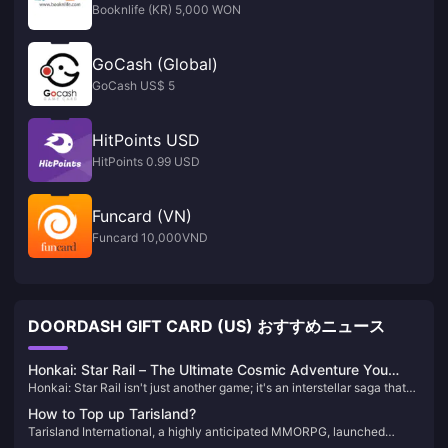
Booknlife (KR) 5,000 WON
GoCash (Global)
GoCash US$ 5
HitPoints USD
HitPoints 0.99 USD
Funcard (VN)
Funcard 10,000VND
DOORDASH GIFT CARD (US) おすすめニュース
Honkai: Star Rail – The Ultimate Cosmic Adventure You
Honkai: Star Rail isn't just another game; it's an interstellar saga that
Can't Afford to Miss!
will keep you on the edge of your seat. Picture this: you’re aboard the
How to Top up Tarisland?
Astral Express, journeying through the cosmos, uncovering secrets,
Tarisland International, a highly anticipated MMORPG, launched
and battling against the enigmatic Honkai. Each character you meet
worldwide on June 21, 2024. Developed by Tencent, this game offers