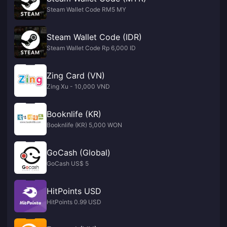
Steam Wallet Code RM5 MY
Steam Wallet Code (IDR)
Steam Wallet Code Rp 6,000 ID
Zing Card (VN)
Zing Xu - 10,000 VND
Booknlife (KR)
Booknlife (KR) 5,000 WON
GoCash (Global)
GoCash US$ 5
HitPoints USD
HitPoints 0.99 USD