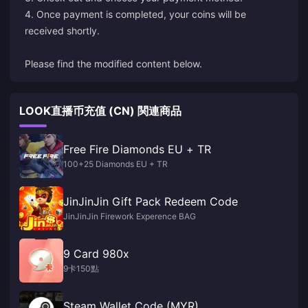
4. Once payment is completed, your coins will be
received shortly.
Please find the modified content below.
LOOK直播币充值 (CN) 関連商品
Free Fire Diamonds EU + TR
100+25 Diamonds EU + TR
JinJinJin Gift Pack Redeem Code
JinJinJin Firework Experence BAG
9 Card 980x
9卡150點
Steam Wallet Code (MYR)