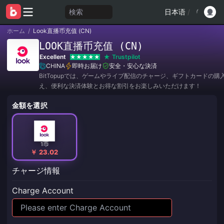
検索
日本语
/
ホーム
/
Look直播币充值 (CN)
LOOK直播币充值 (CN)
Excellent
Trustpilot
CHINA
即時お届け
安全・安心な決済
BitTopupでは、ゲームやライブ配信のチャージ、ギフトカードの購
え、便利な決済体験とお得な割引をお楽しみいただけます！
金額を選択
1币
￥ 23.02
チャージ情報
Charge Account