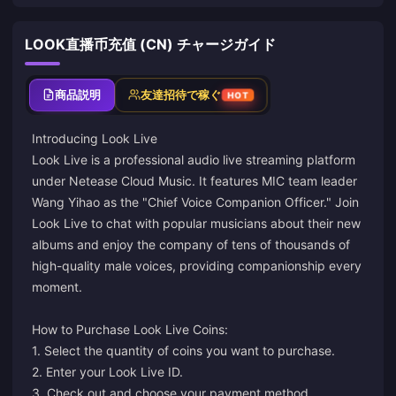
LOOK直播币充值 (CN) チャージガイド
商品説明
友達招待で稼ぐ
HOT
Introducing Look Live
Look Live is a professional audio live streaming platform
under Netease Cloud Music. It features MIC team leader
Wang Yihao as the "Chief Voice Companion Officer." Join
Look Live to chat with popular musicians about their new
albums and enjoy the company of tens of thousands of
high-quality male voices, providing companionship every
moment.
How to Purchase Look Live Coins:
1. Select the quantity of coins you want to purchase.
2. Enter your Look Live ID.
3. Check out and choose your payment method.