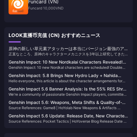
Funcard (VN)
Funcard 10,000VND
LOOK直播币充值 (CN) おすすめニュース
原神の新しい草元素アタッカーは本当にバージョン最強のアタ
正直なところ、原神のキャラクターメカニクスを3年以上研究してきたベ
ッカーなのか？徹底分析で真実を解き明かす
テランプレイヤーとして、私は水を差さなければなりません。新しい草
Genshin Impact: 10 New Nordkalai Characters Revealed!
元素アタッカーは、現在の水元素環境では機能的なサブアタッカーのよ
Genshin Impact: 10 new Nordkal characters are scheduled! Double
Dual Banner Must-Pulls!
うなもので、チームの主力を担うことは期待できません。
main push must draw! 5.7 preview benefits summary! 5.8 pure remake!
Genshin Impact: 5.8 Brings New Hydro Lady + Nahida
Hello everyone, this article is about the character arrangements for
Rerun, Sumeru Mixed Banner Incoming! Childe’s Story
the two pools of Genshin Impact 5.7 and 5.8, come and take a look!
Quest II is Coming!
Genshin Impact 5.6 Banner Analysis: Is the 55% RES Shred
We're a community of passionate Genshin Impact players, committed
Worth It?
to delivering ongoing content about the game. Feel free to follow us
Genshin Impact 5.6: Weapons, Meta Shifts & Quality-of-
for more updates!
Source References​​: Game8 | HoYolab New Weapons & Artifacts​​ ​​
Life​
Symphonist of Scents​​ (5★ Polearm) ​​Effect​​: Boosts ATK by 24% (12%
Genshin Impact 5.6 Update: Release Date, New Characters
on-field + 12% off-field) and enhances team healing synergy. Ideal for
Source References​​: Pocket Tactics | HoYoverse Blog ​​Release Date &
& Exploration​
Escoffier and hybrid DPS like Shenh
Livestream​​ The Genshin Impact 5.6 update is confirmed for ​​May 7,
2025​​, following maintenance starting on May 6 at 11:00 UTC+8.
Players will receive ​​300 Primogems​​ as downtime compensation, with