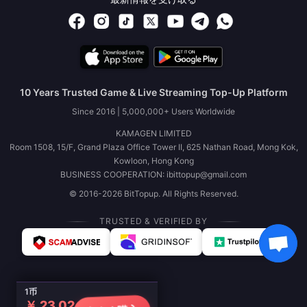
10 Years Trusted Game & Live Streaming Top-Up Platform
Since 2016 | 5,000,000+ Users Worldwide
KAMAGEN LIMITED
Room 1508, 15/F, Grand Plaza Office Tower II, 625 Nathan Road, Mong Kok,
Kowloon, Hong Kong
BUSINESS COOPERATION: ibittopup@gmail.com
© 2016-2026 BitTopup. All Rights Reserved.
TRUSTED & VERIFIED BY
1币
￥ 23.02