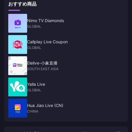
おすすめ商品
additional rewards for extended maintenance
Nimo TV Diamonds
GLOBAL
Callplay Live Coupon
GLOBAL
Elelive-小象直播
SOUTH EAST ASIA
Yalla Live
GLOBAL
Hua Jiao Live (CN)
CHINA