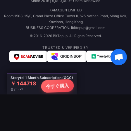
Since 2016 | 5,000,000+ Users Worldwide
KAMAGEN LIMITED
Room 1508, 15/F, Grand Plaza Office Tower II, 625 Nathan Road, Mong Kok,
Kowloon, Hong Kong
BUSINESS COOPERATION: ibittopup@gmail.com
© 2016-2026 BitTopup. All Rights Reserved.
TRUSTED & VERIFIED BY
Storytel 1 Month Subscription (GCC)
￥ 1447.18
今すぐ購入
合計 · x1