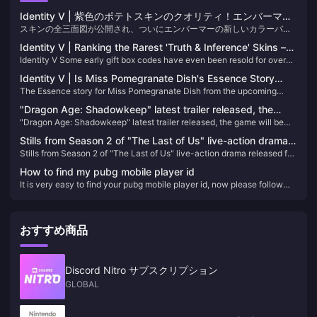
Identity V | 紫色のポテトスキンのクオリティ！エンバーマー
スキンの全三面図が公開され、ついにエンバーマーの新しいカラーバリ
に遂に自身の“白黒”が登場！
エーションスキンの全身ディテールを堪能できるようになりました。驚
Identity V | Ranking the Rarest 'Truth & Inference' Skins –
くことに、プレイヤーからは満場一致で称賛されています！正直、この
Identity V Some early gift box codes have even been resold for over
The Top Two Are Ultra Rare!
デザインは限定のSランクスキンと間違われてもおかしくないほどです！
10,000 yuan! These A-Tier skins rival S-Tier skins in quality. Let's
Identity V | Is Miss Pomegranate Dish's Essence Story
explore their ownership rates among players.
The Essence story for Miss Pomegranate Dish from the upcoming
Merely a Dying Girl's Fantasy?
season was released recently. Today, let's delve into the hidden
"Dragon Age: Shadowkeep" latest trailer released, the
details within the PV.
"Dragon Age: Shadowkeep" latest trailer released, the game will be
game will be released this fall
released this fall
Stills from Season 2 of "The Last of Us" live-action drama
Stills from Season 2 of "The Last of Us" live-action drama released for
released for the first time
the first time
How to find my pubg mobile player id
It is very easy to find your pubg mobile player id, now please follow
the article below to find it
おすすめ商品
Discord Nitro サブスクリプション
GLOBAL