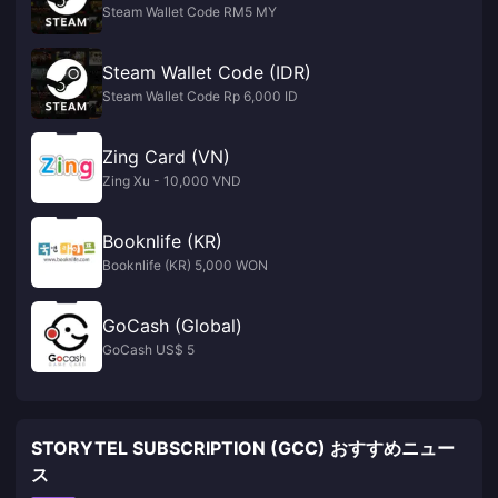
Steam Wallet Code RM5 MY
Steam Wallet Code (IDR)
Steam Wallet Code Rp 6,000 ID
Zing Card (VN)
Zing Xu - 10,000 VND
Booknlife (KR)
Booknlife (KR) 5,000 WON
GoCash (Global)
GoCash US$ 5
STORYTEL SUBSCRIPTION (GCC) おすすめニュー
ス