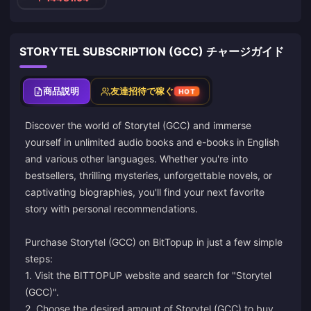
STORYTEL SUBSCRIPTION (GCC) チャージガイド
商品説明
友達招待で稼ぐ
HOT
Discover the world of Storytel (GCC) and immerse
yourself in unlimited audio books and e-books in English
and various other languages. Whether you're into
bestsellers, thrilling mysteries, unforgettable novels, or
captivating biographies, you'll find your next favorite
story with personal recommendations.
Purchase Storytel (GCC) on BitTopup in just a few simple
steps:
1. Visit the BITTOPUP website and search for "Storytel
(GCC)".
2. Choose the desired amount of Storytel (GCC) to buy.