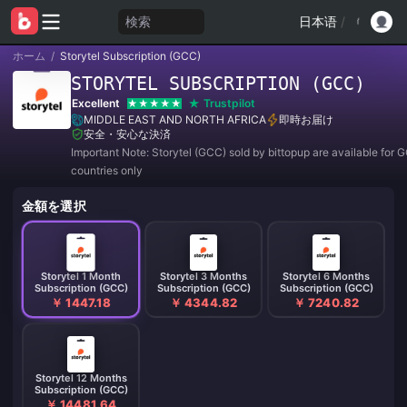
検索
日本语
/
ホーム
/
Storytel Subscription (GCC)
STORYTEL SUBSCRIPTION (GCC)
Excellent
Trustpilot
MIDDLE EAST AND NORTH AFRICA
即時お届け
安全・安心な決済
Important Note: Storytel (GCC) sold by bittopup are available for 
countries only
金額を選択
Storytel 1 Month
Storytel 3 Months
Storytel 6 Months
Subscription (GCC)
Subscription (GCC)
Subscription (GCC)
￥ 1447.18
￥ 4344.82
￥ 7240.82
Storytel 12 Months
Subscription (GCC)
￥ 14481.64