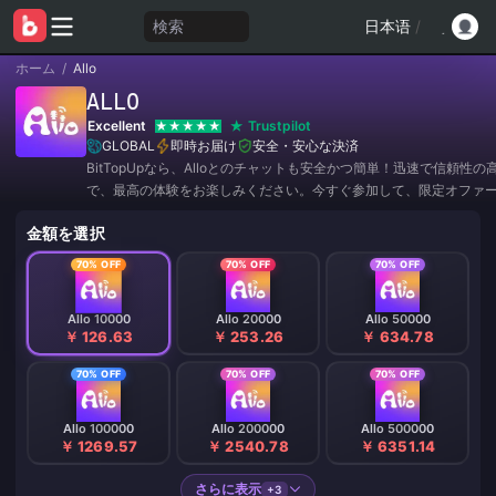
検索
日本语
/
ホーム
/
Allo
ALLO
Excellent
Trustpilot
GLOBAL
即時お届け
安全・安心な決済
BitTopUpなら、Alloとのチャットも安全かつ簡単！迅速で信頼性
で、最高の体験をお楽しみください。今すぐ参加して、限定オファ
引をゲットしましょう！✨
金額を選択
70% OFF
70% OFF
70% OFF
Allo 10000
Allo 20000
Allo 50000
￥ 126.63
￥ 253.26
￥ 634.78
70% OFF
70% OFF
70% OFF
Allo 100000
Allo 200000
Allo 500000
￥ 1269.57
￥ 2540.78
￥ 6351.14
さらに表示
+3