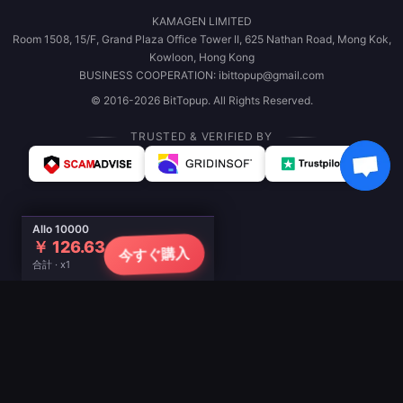
KAMAGEN LIMITED
Room 1508, 15/F, Grand Plaza Office Tower II, 625 Nathan Road, Mong Kok,
Kowloon, Hong Kong
BUSINESS COOPERATION: ibittopup@gmail.com
© 2016-2026 BitTopup. All Rights Reserved.
TRUSTED & VERIFIED BY
Allo 10000
￥ 126.63
今すぐ購入
合計 · x1