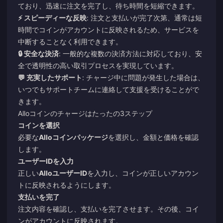
ており、迅速に注文を完了し、待ち時間を短縮できます。
⚡ スピーディーな反映
: 注文と支払いが完了次第、通常は短
時間でコインがアカウントに反映されるため、サービスを
中断することなく利用できます。
🔒 安全な決済
: 一般的な複数の決済方法に対応しており、安
全で透明性の高い取引プロセスを実現しています。
💬 充実したサポート
: チャージ中に問題が発生した場合は、
いつでもサポートチームに連絡して支援を受けることがで
きます。
Alloコインのチャージはたったの3ステップ
コインを選択
必要な
Alloコインパッケージ
を選択し、金額と価格を確認
します。
ユーザーIDを入力
正しい
AlloユーザーID
を入力し、コインが正しいアカウン
トに反映されるようにします。
支払いを完了
注文内容を確認し、支払いを完了させます。その後、コイ
ンがアカウントに反映されます。