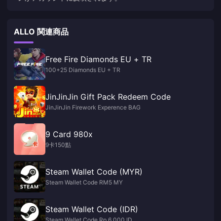
ALLO 関連商品
Free Fire Diamonds EU + TR
100+25 Diamonds EU + TR
JinJinJin Gift Pack Redeem Code
JinJinJin Firework Experence BAG
9 Card 980x
9卡150點
Steam Wallet Code (MYR)
Steam Wallet Code RM5 MY
Steam Wallet Code (IDR)
Steam Wallet Code Rp 6,000 ID