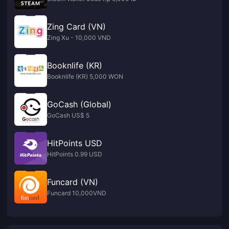
Zing Card (VN)
Zing Xu - 10,000 VND
Booknlife (KR)
Booknlife (KR) 5,000 WON
GoCash (Global)
GoCash US$ 5
HitPoints USD
HitPoints 0.99 USD
Funcard (VN)
Funcard 10,000VND