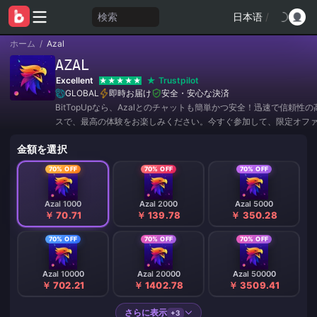
検索
日本语
/
ホーム
/
Azal
AZAL
Excellent
Trustpilot
GLOBAL
即時お届け
安全・安心な決済
BitTopUpなら、Azalとのチャットも簡単かつ安全！迅速で信頼性
スで、最高の体験をお楽しみください。今すぐ参加して、限定オフ
割引をゲットしましょう！✨
金額を選択
70% OFF
70% OFF
70% OFF
Azal 1000
Azal 2000
Azal 5000
￥ 70.71
￥ 139.78
￥ 350.28
70% OFF
70% OFF
70% OFF
Azal 10000
Azal 20000
Azal 50000
￥ 702.21
￥ 1402.78
￥ 3509.41
さらに表示
+3