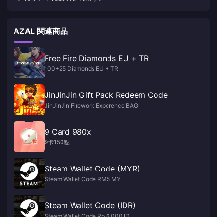
AZAL 関連商品
Free Fire Diamonds EU + TR
100+25 Diamonds EU + TR
JinJinJin Gift Pack Redeem Code
JinJinJin Firework Experence BAG
9 Card 980x
9卡150點
Steam Wallet Code (MYR)
Steam Wallet Code RM5 MY
Steam Wallet Code (IDR)
Steam Wallet Code Rp 6,000 ID