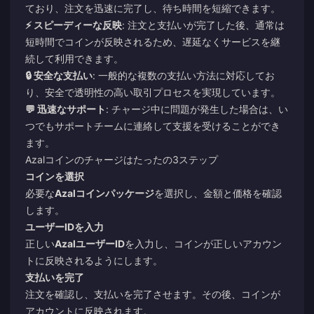
ており、注文を迅速に完了し、待ち時間を短縮できます。
⚡ スピーディーな反映
: 注文と支払いが完了した後、通常は
短時間でコインが反映されるため、遅延なくサービスを継
続して利用できます。
🔒 安全な支払い
: 一般的な複数の支払い方法に対応してお
り、安全で透明性の高い取引プロセスを実現しています。
💬 迅速なサポート
: チャージ中に問題が発生した場合は、い
つでもサポートチームに連絡して支援を受けることができ
ます。
Azalコインのチャージはたったの3ステップ
コインを選択
必要な
Azalコインパッケージ
を選択し、金額と価格を確認
します。
ユーザーIDを入力
正しい
AzalユーザーID
を入力し、コインが正しいアカウン
トに反映されるようにします。
支払いを完了
注文を確認し、支払いを完了させます。その後、コインが
アカウントに反映されます。