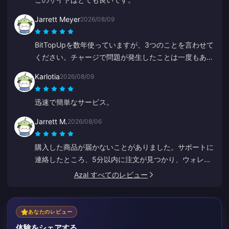
Jarrett Meyer
2026/08/09
BitTopUpを数年使っていますが、3つのことを言わせて
ください。チャージで問題が発生したことは一度もあり
ません。発送スピードは私が試した他のどれよりも早い
Karlotia
2026/08/09
です。そして信じられないほどシンプルで、数回クリッ
クするだけで完了します。生活が楽になります。
迅速で簡単なサービス。
Jarrett M.
2026/08/06
購入した商品が届かないことがありました。サポートに
連絡したところ、5分以内に注文が見つかり、ウォレッ
トに入金されました。非常にプロフェッショナルで丁寧
Azal すべてのレビュー
です。チャージにはここをみんなにお勧めします。
あなたのレビュー
体験をシェアする