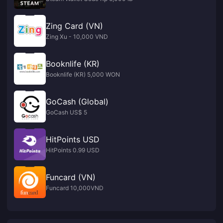
Zing Card (VN)
Zing Xu - 10,000 VND
Booknlife (KR)
Booknlife (KR) 5,000 WON
GoCash (Global)
GoCash US$ 5
HitPoints USD
HitPoints 0.99 USD
Funcard (VN)
Funcard 10,000VND