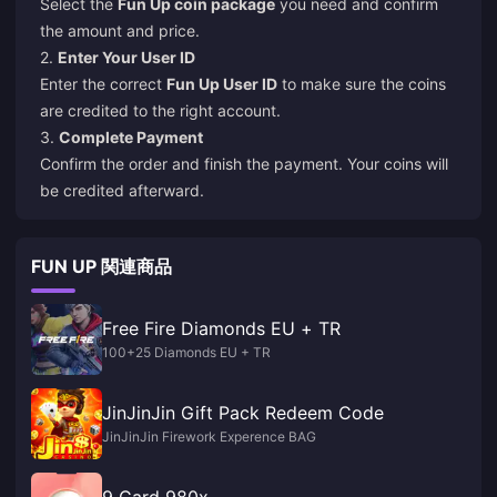
Select the
Fun Up coin package
you need and confirm
the amount and price.
2.
Enter Your User ID
Enter the correct
Fun Up User ID
to make sure the coins
are credited to the right account.
3.
Complete Payment
Confirm the order and finish the payment. Your coins will
be credited afterward.
FUN UP 関連商品
Free Fire Diamonds EU + TR
100+25 Diamonds EU + TR
JinJinJin Gift Pack Redeem Code
JinJinJin Firework Experence BAG
9 Card 980x