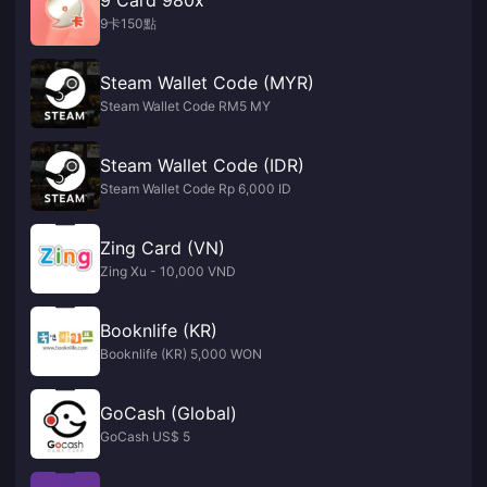
9卡150點
Steam Wallet Code (MYR)
Steam Wallet Code RM5 MY
Steam Wallet Code (IDR)
Steam Wallet Code Rp 6,000 ID
Zing Card (VN)
Zing Xu - 10,000 VND
Booknlife (KR)
Booknlife (KR) 5,000 WON
GoCash (Global)
GoCash US$ 5