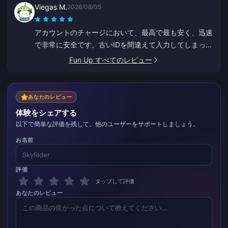
Viegas M.
2026/08/05
ます。常連客への特典がないのは残念です。
アカウントのチャージにおいて、最高で最も安く、迅速
で非常に安全です。古いIDを間違えて入力してしまった
際、Annaがすぐに修正して正しい方にチャージしてく
Fun Up すべてのレビュー
れました。
あなたのレビュー
体験をシェアする
以下で簡単な評価を残して、他のユーザーをサポートしましょう。
お名前
評価
タップして評価
あなたのレビュー