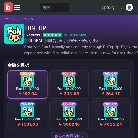
検索
日本语
/
ホーム
/
Fun Up
FUN UP
Excellent
Trustpilot
GLOBAL
即時お届け
安全・安心な決済
Chat with Fun Up easily and securely through BitTopUp! Enjoy the
experience with fast, reliable delivery. Join us now for exclusive o
amazing discounts! ✨
金額を選択
70% OFF
70% OFF
70% OFF
Fun Up 10000
Fun Up 20000
Fun Up 50000
￥ 152.94
￥ 305.88
￥ 764.70
70% OFF
70% OFF
70% OFF
Fun Up 100000
Fun Up 200000
Fun Up 500000
￥ 1531.05
￥ 3062.10
￥ 7655.24
さらに表示
+2