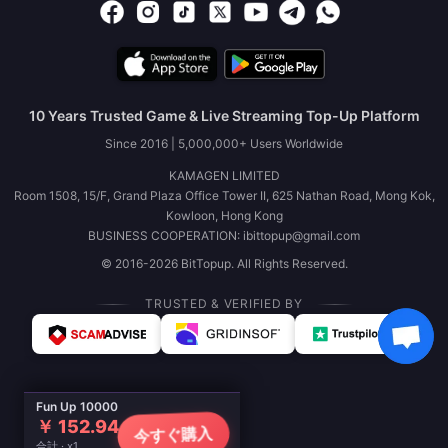
10 Years Trusted Game & Live Streaming Top-Up Platform
Since 2016 | 5,000,000+ Users Worldwide
KAMAGEN LIMITED
Room 1508, 15/F, Grand Plaza Office Tower II, 625 Nathan Road, Mong Kok,
Kowloon, Hong Kong
BUSINESS COOPERATION: ibittopup@gmail.com
© 2016-2026 BitTopup. All Rights Reserved.
TRUSTED & VERIFIED BY
Fun Up 10000
￥ 152.94
今すぐ購入
合計 · x1