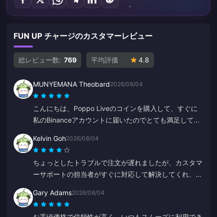
FUN UP チャージのカスタマーレビュー
総レビュー数:
769
平均評価
4.8
MUNYEMANA Theobard
2026/08/04
こんにちは、Poppo Liveのコインを購入して、すぐに
私のBinanceアカウントに届いたのでとても満足してい
ます。アプリの使いやすさと案内にも満足しています。
Kelvin Goh
2026/08/04
ありがとうございました、これからも頑張ってくださ
い。
ちょっとしたトラブルで注文が遅れましたが、カスタマ
ーサポートの担当者がすぐに対応して解決してくれ、補
償の約束も果たしてくれました。満足のいく対応で、尽
Gary Adams
2026/08/04
力に感謝します。ありがとうございました！
お手頃価格で信頼性が高く、いつもスムーズに利用でき