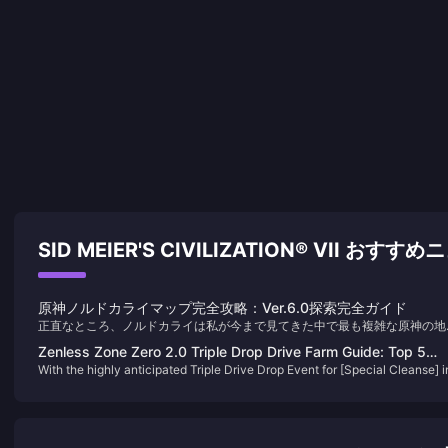
SID MEIER'S CIVILIZATION® VII おすす
原神ノルドカライマップ完全攻略：Ver.6.0探索完全ガイド
正直なところ、ノルドカライは私が今まで見てきた中で最も複雑な原神の地
かもしれません。スネージナヤ南端に位置するこの神秘的な地域は、独特の
Zenless Zone Zero 2.0 Triple Drop Drive Farm Guide: Top 5
相メカニズムを持つだけでなく、数百もの宝箱が隠されています。七国初の
With the highly anticipated Triple Drive Drop Event for [Special Cleanse] i
Most Worthwhile Instances to Grind
属地域として、時間をかけてじっくり探索する価値は十分にあります。
Zenless Zone Zero 2.0 just around the corner, Proxies will have two
chances per day to farm drives with triple rewards. Here's our ranking of 
Top 5 Drive Instances to Farm During 2.0.