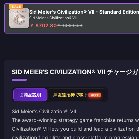
SALE
Sid Meier's Civilization® VII - Standard Editio
Sid Meier's Civilization® VII
￥ 8702.80
￥ 10850.54
SID MEIER'S CIVILIZATION® VII チャー
商品説明
友達招待で稼ぐ
HOT
Sid Meier's Civilization® VII
The award-winning strategy game franchise returns wi
Civilization® VII lets you build and lead a civilization
civilization flexibility, and cross-platform progressi