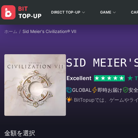
DIRECT TOP-UP
GAME
CA
ホーム
/
Sid Meier's Civilization® VII
SID MEIER'
Excellent
T
GLOBAL
即時お届け
安
BitTopupでは、ゲー
金額を選択