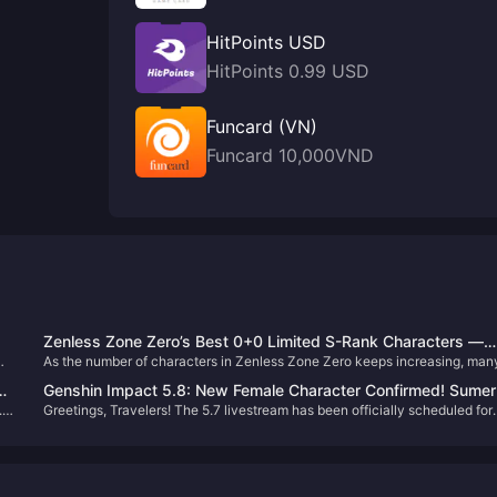
HitPoints USD
HitPoints 0.99 USD
Funcard (VN)
Funcard 10,000VND
Zenless Zone Zero’s Best 0+0 Limited S-Rank Characters —
素
As the number of characters in Zenless Zone Zero keeps increasing, man
Max Value！
っ
Proxies are probably feeling the pinch on their Film reserves. Today, let’s
Genshin Impact 5.8: New Female Character Confirmed! Sume
。
take a look at several limited S-rank characters who are fully viable at 0
.0,
Greetings, Travelers! The 5.7 livestream has been officially scheduled for
+ Fontaine Dual Banner Incoming!
constellations with no signature weapon—offering incredible value and
June 6, unveiling two new characters: Skirk and Talia. Skirk's strength ha
strength.
sparked heated discussions, while Furina once again tops the usage chart
Let's delve into the details!