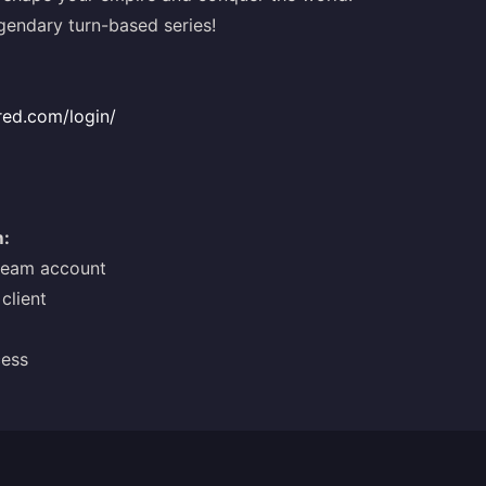
egendary turn-based series!
red.com/login/
m:
Steam account
client
cess