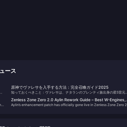
めニュース
原神でヴァレサを入手する方法：完全召喚ガイド2025
域
知っておくべきこと：ヴァレサは、ナタランのプレンティ族出身の星5雷元
月
法器キャラクターです。彼女の限定キャラクターバナーで紡がれた運命を使
Zenless Zone Zero 2.0 Aylin Rework Guide – Best W-Engines,
直
て引く必要があり、90連で星5が確定し、74連からソフト天井が始まります
n
Aylin’s enhancement patch has officially gone live in Zenless Zone Zero 2
Disk Drives & Team Comps
and many Proxies have likely already felt the improvements. In this guide,
the
we’ll walk you through the best setups for the revamped Aylin.