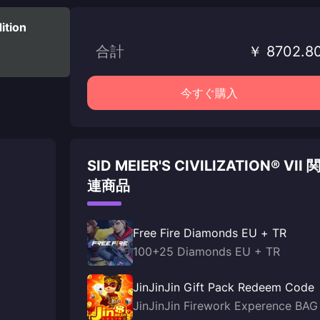
dition
合計
￥ 8702.8
今すぐ購入
SID MEIER'S CIVILIZATION® VII 
連商品
Free Fire Diamonds EU + TR
100+25 Diamonds EU + TR
JinJinJin Gift Pack Redeem Code
JinJinJin Firework Experence BAG