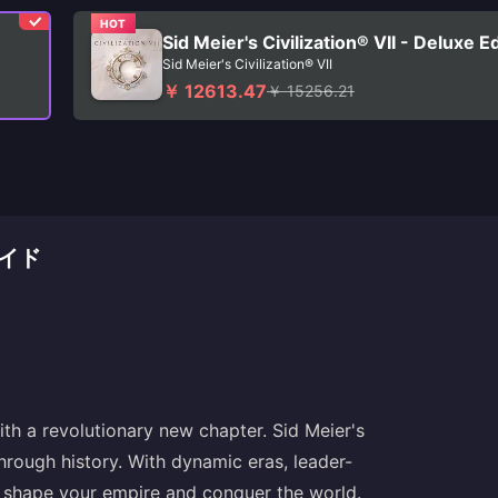
HOT
n
Sid Meier's Civilization® VII - Deluxe E
Sid Meier's Civilization® VII
￥ 12613.47
￥ 15256.21
ジガイド
th a revolutionary new chapter. Sid Meier's
 through history. With dynamic eras, leader-
on, shape your empire and conquer the world.