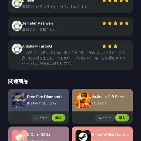
Binelle
素晴らしいアプリです。強くお勧めします。
Jennifer Pasiwen
最高です、素晴らしい。
AhtshaM FarooQ
このアプリは良いですね。使ってみて使い心地もいいですが、少し
高いなと感じました。でも良いアプリなので、もっとお得なキャン
ペーンとかがあると嬉しいです。
関連商品
Free Fire Diamonds EU + TR
JinJinJin Gift Pack Redeem Code
INSTANT DELIVERY
MALAYSIA
レビュー
購入
レビュー
購入
9 Card 980x
Steam Wallet Code (MYR)