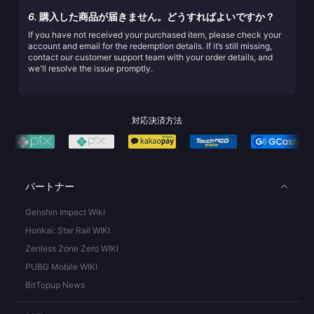
6.
購入した商品が届きません。どうすればよいですか？
If you have not received your purchased item, please check your
account and email for the redemption details. If it’s still missing,
contact our customer support team with your order details, and
we'll resolve the issue promptly.
対応決済方法
パートナー
Genshin Impact Wiki
Honkai: Star Rail WIKI
Zenless Zone Zero WIKI
PUBG Mobile WIKI
BitTopup News