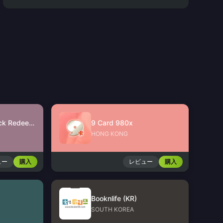
JinJinJin Gift Pack Redeem Code
9 Card 980x
HONG KONG
ュー
購入
レビュー
購入
Booknlife (KR)
SOUTH KOREA