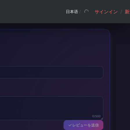
サインイン
/
新
日本语
/
0/500
レビューを送信