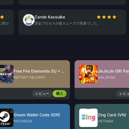
Carole Kassulke
に助け
課金プロセスが超スムーズで高速でした。
Free Fire Diamonds EU + TR
INSTANT DELIVERY
MALAYSIA
レビュー
購入
レビ
Steam Wallet Code (IDR)
Zing Card (VN)
INDONESIA
VIETNAM