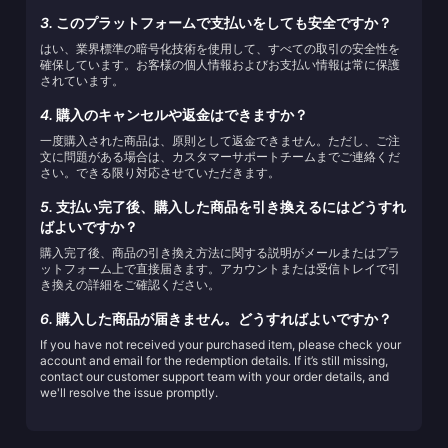
3.
このプラットフォームで支払いをしても安全ですか？
はい、業界標準の暗号化技術を使用して、すべての取引の安全性を
確保しています。お客様の個人情報およびお支払い情報は常に保護
されています。
4.
購入のキャンセルや返金はできますか？
一度購入された商品は、原則として返金できません。ただし、ご注
文に問題がある場合は、カスタマーサポートチームまでご連絡くだ
さい。できる限り対応させていただきます。
5.
支払い完了後、購入した商品を引き換えるにはどうすれ
ばよいですか？
購入完了後、商品の引き換え方法に関する説明がメールまたはプラ
ットフォーム上で直接届きます。アカウントまたは受信トレイで引
き換えの詳細をご確認ください。
6.
購入した商品が届きません。どうすればよいですか？
If you have not received your purchased item, please check your
account and email for the redemption details. If it’s still missing,
contact our customer support team with your order details, and
we'll resolve the issue promptly.